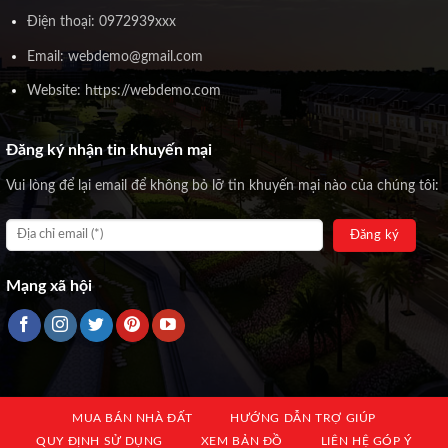
Điện thoại: 0972939xxx
Email: webdemo@gmail.com
Website: https://webdemo.com
Đăng ký nhận tin khuyến mại
Vui lòng để lại email để không bỏ lỡ tin khuyến mại nào của chúng tôi:
Mạng xã hội
MUA BÁN NHÀ ĐẤT
HƯỚNG DẪN TRỢ GIÚP
QUY ĐỊNH SỬ DỤNG
XEM BẢN ĐỒ
LIÊN HỆ GÓP Ý