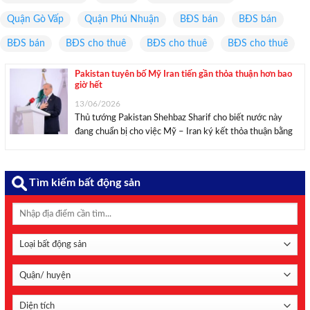
Quận Gò Vấp
Quận Phú Nhuận
BĐS bán
BĐS bán
BĐS bán
BĐS cho thuê
BĐS cho thuê
BĐS cho thuê
Pakistan tuyên bố Mỹ Iran tiến gần thỏa thuận hơn bao
giờ hết
13/06/2026
Thủ tướng Pakistan Shehbaz Sharif cho biết nước này
đang chuẩn bị cho việc Mỹ – Iran ký kết thỏa thuận bằng
hình thức điện tử trước khi đàm phán cấp kỹ thuật.
“Chúng ta đang tiến gần tới một thỏa thuận hòa bình hơn
...
Tìm kiếm bất động sản