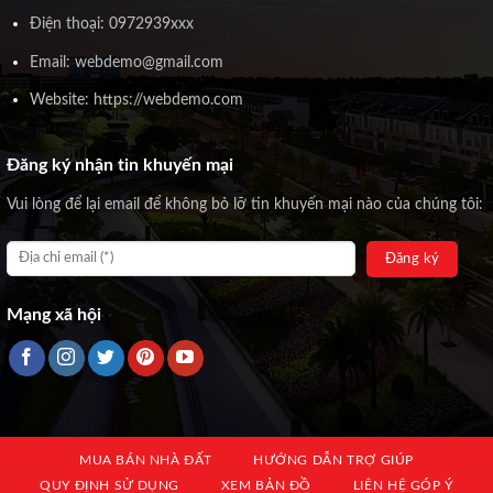
Điện thoại: 0972939xxx
Email: webdemo@gmail.com
Website: https://webdemo.com
Đăng ký nhận tin khuyến mại
Vui lòng để lại email để không bỏ lỡ tin khuyến mại nào của chúng tôi:
Mạng xã hội
MUA BÁN NHÀ ĐẤT
HƯỚNG DẪN TRỢ GIÚP
QUY ĐỊNH SỬ DỤNG
XEM BẢN ĐỒ
LIÊN HỆ GÓP Ý