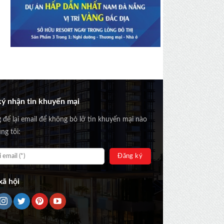
ý nhận tin khuyến mại
g để lại email để không bỏ lỡ tin khuyến mại nào
ng tôi:
ã hội