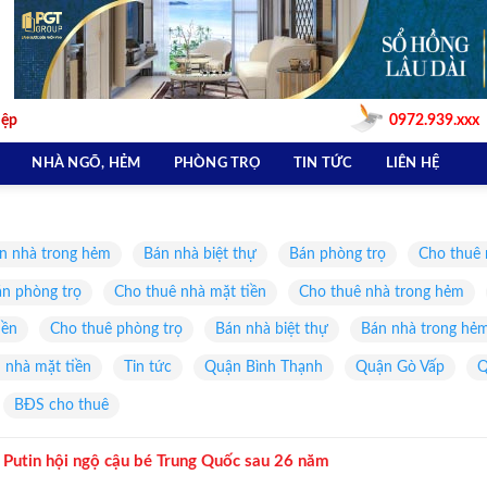
iệp
0972.939.xxx
NHÀ NGÕ, HẺM
PHÒNG TRỌ
TIN TỨC
LIÊN HỆ
n nhà trong hẻm
Bán nhà biệt thự
Bán phòng trọ
Cho thuê 
n phòng trọ
Cho thuê nhà mặt tiền
Cho thuê nhà trong hẻm
iền
Cho thuê phòng trọ
Bán nhà biệt thự
Bán nhà trong hẻ
 nhà mặt tiền
Tin tức
Quận Bình Thạnh
Quận Gò Vấp
Q
BĐS cho thuê
 Putin hội ngộ cậu bé Trung Quốc sau 26 năm