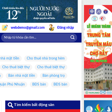
webdemo@gmail.com
Đăng nhập
nhà mặt tiền
Cho thuê nhà trong hẻm
Cho thuê biệt thự
Cho thuê biệt thự
m
Bán nhà mặt tiền
Bán phòng trọ
uận Phú Nhuận
BĐS bán
BĐS bán
Tìm kiếm bất động sản