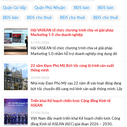
Quận Gò Vấp
Quận Phú Nhuận
BĐS bán
BĐS bán
BĐS bán
BĐS cho thuê
BĐS cho thuê
BĐS cho thuê
Hội VASEAN tổ chức chương trình chia sẻ giải pháp
Marketing 5 0 cho doanh nghiệp
17/05/2026
Hội VASEAN tổ chức chương trình chia sẻ giải pháp
Marketing 5.0 nhằm hỗ trợ doanh nghiệp ứng dụng dữ
liệu, AI và công nghệ số để mở rộng khách hàng, nâng cao
hiệu quả marketing và thúc đẩy xuất khẩu. Ông Trần Tuấn
22 năm Đạm Phú Mỹ Bứt tốc cùng lộ trình sản xuất
thông minh
Minh, ...
20/04/2026
Nhà máy Đạm Phú Mỹ sau 22 năm đi vào hoạt động đang
bứt tốc chuyển đổi sang mô hình sản xuất thông minh. Lấy
dữ liệu làm trung tâm, chiến lược này giúp nhà máy tối ưu
hóa vận hành và củng cố vị ...
Triển khai Kế hoạch chiến lược Cộng đồng Kinh tế
ASEAN
07/04/2026
Việt Nam đẩy mạnh triển khai Kế hoạch chiến lược Cộng
đồng Kinh tế ASEAN (AEC) giai đoạn 2026 – 2030,