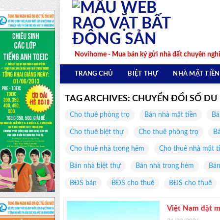
Skip
to
content
Novihome - Mua bán ký gửi nhà đất chuyên ngh
TRANG CHỦ
BIỆT THỰ
NHÀ MẶT TIỀN
TAG ARCHIVES:
CHUYỂN ĐỔI SỐ DU
Cho thuê phòng trọ
Bán nhà mặt tiền
Bá
Cho thuê biệt thự
Cho thuê phòng trọ
Bá
Cho thuê nhà trong hẻm
Cho thuê nhà mặt t
Bán nhà biệt thự
Bán nhà trong hẻm
Bán
BĐS bán
BĐS cho thuê
BĐS cho thuê
Việt Nam đặt mụ