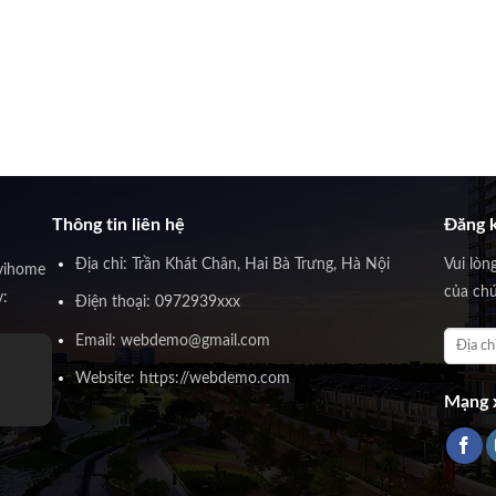
Thông tin liên hệ
Đăng k
Địa chỉ: Trần Khát Chân, Hai Bà Trưng, Hà Nội
Vui lòn
vihome
của chú
y:
Điện thoại: 0972939xxx
Email: webdemo@gmail.com
Website: https://webdemo.com
Mạng x