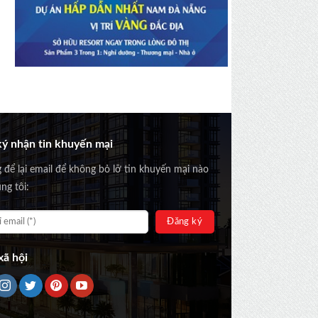
ý nhận tin khuyến mại
g để lại email để không bỏ lỡ tin khuyến mại nào
ng tôi:
ã hội