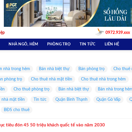
iệp
0972.939.xxx
NHÀ NGÕ, HẺM
PHÒNG TRỌ
TIN TỨC
LIÊN HỆ
n nhà trong hẻm
Bán nhà biệt thự
Bán phòng trọ
Cho thuê 
n phòng trọ
Cho thuê nhà mặt tiền
Cho thuê nhà trong hẻm
iền
Cho thuê phòng trọ
Bán nhà biệt thự
Bán nhà trong hẻ
 nhà mặt tiền
Tin tức
Quận Bình Thạnh
Quận Gò Vấp
Q
BĐS cho thuê
c tiêu đón 45 50 triệu khách quốc tế vào năm 2030