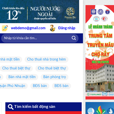
webdemo@gmail.com
Đăng nhập
nhà mặt tiền
Cho thuê nhà trong hẻm
Cho thuê biệt thự
Cho thuê biệt thự
m
Bán nhà mặt tiền
Bán phòng trọ
uận Phú Nhuận
BĐS bán
BĐS bán
Tìm kiếm bất động sản