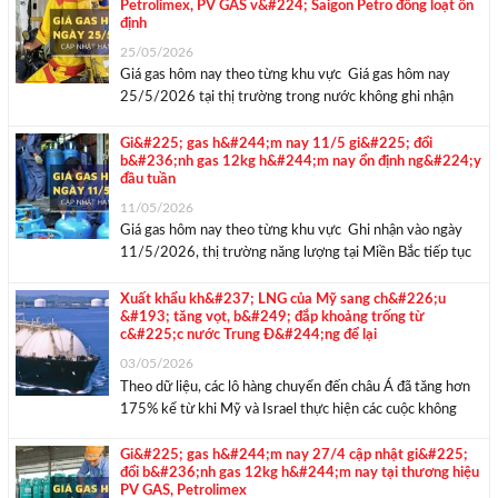
Petrolimex, PV GAS v&#224; Saigon Petro đồng loạt ổn
định
25/05/2026
Giá gas hôm nay theo từng khu vực Giá gas hôm nay
25/5/2026 tại thị trường trong nước không ghi nhận
biến động mới so với kỳ cập nhật trước. Theo bảng giá
được khảo sát, giá đổi bình gas 12kg hiện dao động trong
Gi&#225; gas h&#244;m nay 11/5 gi&#225; đổi
b&#236;nh gas 12kg h&#244;m nay ổn định ng&#224;y
...
đầu tuần
11/05/2026
Giá gas hôm nay theo từng khu vực Ghi nhận vào ngày
11/5/2026, thị trường năng lượng tại Miền Bắc tiếp tục
duy trì trạng thái ổn định, chưa xuất hiện tín hiệu điều
chỉnh mới từ các đơn vị đầu mối. Cụ thể, khu ...
Xuất khẩu kh&#237; LNG của Mỹ sang ch&#226;u
&#193; tăng vọt, b&#249; đắp khoảng trống từ
c&#225;c nước Trung Đ&#244;ng để lại
03/05/2026
Theo dữ liệu, các lô hàng chuyển đến châu Á đã tăng hơn
175% kể từ khi Mỹ và Israel thực hiện các cuộc không
kích vào Iran, tăng từ khoảng 970.000 tấn trong tháng 2
lên 1,99 triệu tấn trong tháng 3 và ...
Gi&#225; gas h&#244;m nay 27/4 cập nhật gi&#225;
đổi b&#236;nh gas 12kg h&#244;m nay tại thương hiệu
PV GAS, Petrolimex