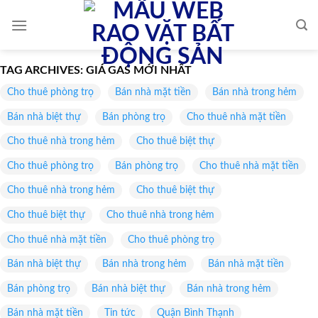
Skip
to
content
TAG ARCHIVES:
GIÁ GAS MỚI NHẤT
Cho thuê phòng trọ
Bán nhà mặt tiền
Bán nhà trong hẻm
Bán nhà biệt thự
Bán phòng trọ
Cho thuê nhà mặt tiền
Cho thuê nhà trong hẻm
Cho thuê biệt thự
Cho thuê phòng trọ
Bán phòng trọ
Cho thuê nhà mặt tiền
Cho thuê nhà trong hẻm
Cho thuê biệt thự
Cho thuê biệt thự
Cho thuê nhà trong hẻm
Cho thuê nhà mặt tiền
Cho thuê phòng trọ
Bán nhà biệt thự
Bán nhà trong hẻm
Bán nhà mặt tiền
Bán phòng trọ
Bán nhà biệt thự
Bán nhà trong hẻm
Bán nhà mặt tiền
Tin tức
Quận Bình Thạnh