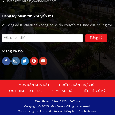
Website: https://webdemo.com
Đăng ký nhận tin khuyến mại
Vui lòng để lại email để không bỏ lỡ tin khuyến mại nào của chúng tôi:
Mạng xã hội
MUA BÁN NHÀ ĐẤT
HƯỚNG DẪN TRỢ GIÚP
QUY ĐỊNH SỬ DỤNG
XEM BẢN ĐỒ
LIÊN HỆ GÓP Ý
Địện thoại hỗ trợ: 01234.567.xxx
Copyright © 2023 Web Demo. All rights reserved.
® Ghi rõ nguồn khi phát hành lại thông tin từ website này.