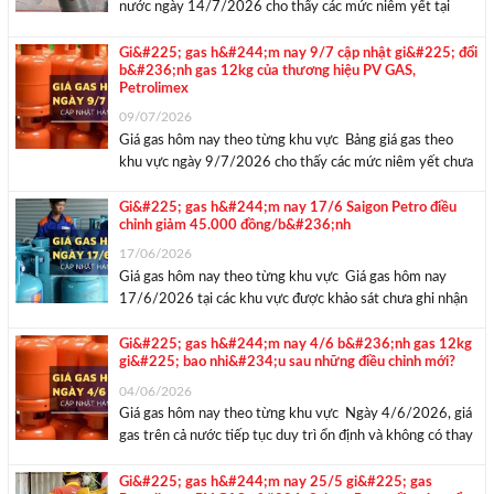
nước ngày 14/7/2026 cho thấy các mức niêm yết tại
những khu vực được khảo sát chưa có sự dịch chuyển. Giá
bình 12kg hiện thấp nhất tại Đà Nẵng với 483.000
Gi&#225; gas h&#244;m nay 9/7 cập nhật gi&#225; đổi
b&#236;nh gas 12kg của thương hiệu PV GAS,
đồng/bình, ...
Petrolimex
09/07/2026
Giá gas hôm nay theo từng khu vực Bảng giá gas theo
khu vực ngày 9/7/2026 cho thấy các mức niêm yết chưa
có thay đổi mới. Với loại bình 12kg, giá hiện nằm trong
khoảng 483.000 – 522.000 đồng/bình; còn bình 48kg
Gi&#225; gas h&#244;m nay 17/6 Saigon Petro điều
chỉnh giảm 45.000 đồng/b&#236;nh
dao động ...
17/06/2026
Giá gas hôm nay theo từng khu vực Giá gas hôm nay
17/6/2026 tại các khu vực được khảo sát chưa ghi nhận
điều chỉnh mới so với lần cập nhật trước. Giá bán bình gas
12kg phổ biến trong khoảng 555.000 – 592.000
Gi&#225; gas h&#244;m nay 4/6 b&#236;nh gas 12kg
gi&#225; bao nhi&#234;u sau những điều chỉnh mới?
đồng/bình, ...
04/06/2026
Giá gas hôm nay theo từng khu vực Ngày 4/6/2026, giá
gas trên cả nước tiếp tục duy trì ổn định và không có thay
đổi đáng kể so với các đợt điều chỉnh trước đó. Tại Miền
Bắc, Hà Nội và Hải Phòng đều ...
Gi&#225; gas h&#244;m nay 25/5 gi&#225; gas