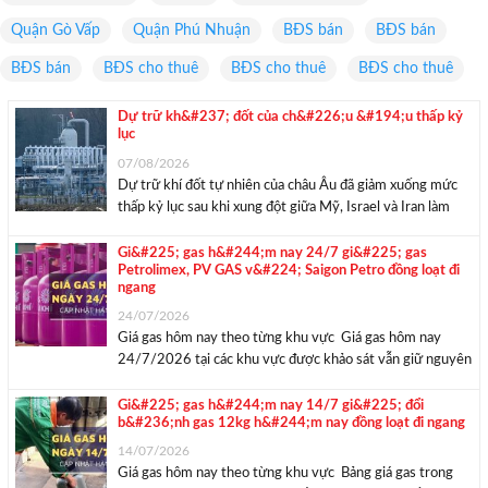
Quận Gò Vấp
Quận Phú Nhuận
BĐS bán
BĐS bán
BĐS bán
BĐS cho thuê
BĐS cho thuê
BĐS cho thuê
Dự trữ kh&#237; đốt của ch&#226;u &#194;u thấp kỷ
lục
07/08/2026
Dự trữ khí đốt tự nhiên của châu Âu đã giảm xuống mức
thấp kỷ lục sau khi xung đột giữa Mỹ, Israel và Iran làm
thắt chặt nguồn cung toàn cầu. Diễn biến này gợi nhớ đến
cuộc khủng hoảng năng lượng năm ...
Gi&#225; gas h&#244;m nay 24/7 gi&#225; gas
Petrolimex, PV GAS v&#224; Saigon Petro đồng loạt đi
ngang
24/07/2026
Giá gas hôm nay theo từng khu vực Giá gas hôm nay
24/7/2026 tại các khu vực được khảo sát vẫn giữ nguyên
so với các phiên trước, chưa ghi nhận điều chỉnh mới. Giá
bình 12kg dao động từ 483.000 – 522.000 đồng/bình,
Gi&#225; gas h&#244;m nay 14/7 gi&#225; đổi
b&#236;nh gas 12kg h&#244;m nay đồng loạt đi ngang
trong ...
14/07/2026
Giá gas hôm nay theo từng khu vực Bảng giá gas trong