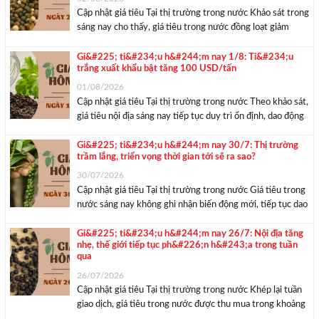
Cập nhật giá tiêu Tại thị trường trong nước Khảo sát trong
sáng nay cho thấy, giá tiêu trong nước đồng loạt giảm
1.000 đồng/kg so với ngày hôm qua, dao động trong
khoảng 138.000 – 141.000 đồng/kg. Dù điều chỉnh giảm
Gi&#225; ti&#234;u h&#244;m nay 1/8: Ti&#234;u
trắng xuất khẩu bật tăng 100 USD/tấn
trong ngày cuối ...
01/08/2026
Cập nhật giá tiêu Tại thị trường trong nước Theo khảo sát,
giá tiêu nội địa sáng nay tiếp tục duy trì ổn định, dao động
từ 139.000 – 142.000 đồng/kg. Cụ thể, Đắk Nông (tỉnh
Lâm Đồng) vẫn dẫn đầu với giá thu mua ...
Gi&#225; ti&#234;u h&#244;m nay 30/7: Thị trường
trầm lắng, triển vọng thời gian tới sẽ ra sao?
30/07/2026
Cập nhật giá tiêu Tại thị trường trong nước Giá tiêu trong
nước sáng nay không ghi nhận biến động mới, tiếp tục dao
động từ 139.000 – 142.000 đồng/kg tại các vùng
nguyên liệu. Cụ thể, Đắk Nông (tỉnh Lâm Đồng) vẫn dẫn
Gi&#225; ti&#234;u h&#244;m nay 26/7: Nội địa tăng
nhẹ, thế giới tiếp tục ph&#226;n h&#243;a trong tuần
đầu ...
qua
26/07/2026
Cập nhật giá tiêu Tại thị trường trong nước Khép lại tuần
giao dịch, giá tiêu trong nước được thu mua trong khoảng
137.500 – 141.000 đồng/kg. So với tuần trước, thị