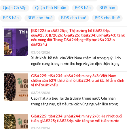
Quận Gò Vấp
Quận Phú Nhuận
BĐS bán
BĐS bán
BĐS bán
BĐS cho thuê
BĐS cho thuê
BĐS cho thuê
[B&#225;o c&#225;o] Thị trường hồ ti&#234;u
qu&#253; II/2026: Gi&#225; ti&#234;u kh&#243; tăng
nếu xung đột Trung Đ&#244;ng tiếp tục k&#233;o
d&#224;i
03/08/2026
Xuất khẩu hồ tiêu của Việt Nam chậm lại trong quý II do
nguồn cung trong nước thu hẹp và giao dịch thận trọng
trước tác động của xung đột Trung Đông. Cùng với đó, giá
hồ tiêu nội địa giảm 4,6–5,4% so với ...
Gi&#225; ti&#234;u h&#244;m nay 3/8: Việt Nam
chiếm gần 62% thị phần hồ ti&#234;u tại EU, khẳng định
vị thế xuất khẩu
03/08/2026
Cập nhật giá tiêu Tại thị trường trong nước Ghi nhận
trong sáng nay, giá tiêu tại các vùng nguyên liệu trọng
điểm vẫn dao động trong khoảng 138.000 – 141.000
đồng/kg. Cụ thể, Đắk Nông (tỉnh Lâm Đồng) tiếp tục là địa
Gi&#225; ti&#234;u h&#244;m nay 2/8: Hạ nhiệt cuối
tuần, gi&#225; ti&#234;u vẫn tăng so với tuần trước
phương có ...
02/08/2026