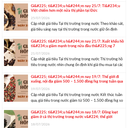
trường ghi nhận mức tăng 500 đồng/kg tại phần lớn các
Gi&#225; ti&#234;u h&#244;m nay 25/7: Ti&#234;u
Việt chiếm hơn một nửa thị phần tại Đức
địa phương ...
25/07/2026
Cập nhật giá tiêu Tại thị trường trong nước Theo khảo sát,
giá tiêu sáng nay tại thị trường trong nước giữ ổn định
trong khoảng 137.500 – 141.000 đồng/kg. Trong đó,
Đắk Nông (tỉnh Lâm Đồng) vẫn là địa phương có giá thu
Gi&#225; ti&#234;u h&#244;m nay 21/7: Xuất khẩu hồ
ti&#234;u giảm mạnh trong nửa đầu th&#225;ng 7
mua ...
21/07/2026
Cập nhật giá tiêu Tại thị trường trong nước Thị trường hồ
tiêu trong nước nhìn chung ổn định khi giá thu mua tại các
vùng nguyên liệu trọng điểm tiếp tục đi ngang, dao động
từ 137.000 – 140.500 đồng/kg so với ngày trước ...
Gi&#225; ti&#234;u h&#244;m nay 19/7: Thế giới đi
xuống, nội địa giảm 500 – 1.500 đồng/kg trong tuần qua
19/07/2026
Cập nhật giá tiêu Tại thị trường trong nước Kết thúc tuần
qua, giá tiêu trong nước giảm từ 500 – 1.500 đồng/kg so
với tuần trước, đưa mặt bằng giá thu mua về mức
137.000 – 140.500 đồng/kg. Đáng chú ý, Bà Rịa – ...
Gi&#225; ti&#234;u h&#244;m nay 18/7: Đồng loạt
giảm ở cả thị trường trong nước v&#224; thế giới
18/07/2026