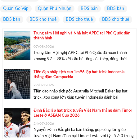
Quận Gò Vấp
Quận Phú Nhuận
BĐS bán
BĐS bán
BĐS bán
BĐS cho thuê
BĐS cho thuê
BĐS cho thuê
Trung tâm Hội nghị và Nhà hát APEC tại Phú Quốc dần
thành hình
07/08/2026
Trung tâm Hội nghị APEC tại Phú Quốc đã hoàn thành
khoảng 97 – 98% kết cấu bê tông cốt thép, đồng thời
chuyển sang giai đoạn lắp dựng kết cấu thép, cơ điện và
hoàn thiện để phục vụ Tuần lễ Cấp cao APEC ...
Tiền đạo nhập tịch cao 1m96 lập hat trick Indonesia
thắng đậm Campuchia
27/07/2026
Tiền đạo nhập tịch gốc Australia Mitchell Baker lập hat-
trick, góp công lớn giúp tuyển Indonesia đánh bại
Campuchia 5-1 và có khởi đầu thuận lợi tại ASEAN Cup
2026. Tuyển Indonesia với nhiều cầu thủ nhập tịch bước
Đình Bắc lập hat trick tuyển Việt Nam thắng đậm Timor
Leste ở ASEAN Cup 2026
vào trận ra quân ASEAN Cup ...
24/07/2026
Nguyễn Đình Bắc ghi ba bàn thắng, góp công lớn giúp
tuyển Việt Nam đánh bại Timor-Leste với tỷ số 7-0 trong