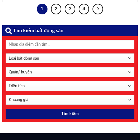
thỏa thuận đang được đàm phán giữa hai bên, đồng thời
cảnh báo Washington có thể quay lại giải pháp quân sự ...
1
2
3
4
Tìm kiếm bất động sản