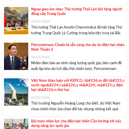
ngày ra quân tại ASEAN Cup 2026. Tuyển Việt Nam bước
vào trận ra quân ASEAN Cup 2026 gặp Timor-Leste lúc
Ngoại giao âm nhạc Thủ tướng Thái Lan hát tặng người
đồng cấp Trung Quốc
20h30 ngày ...
22/07/2026
Thủ tướng Thái Lan Anutin Charnvirakul đã hát tặng Thủ
tướng Trung Quốc Lý Cường trong bữa tiệc trưa tại Bắc
Kinh ngày 20/7, tiếp tục ghi dấu phong cách ‘ngoại giao
âm nhạc’ mà ông đã nhiều lần thể hiện trong các chuyến
Petrovietnam Chuẩn bị sẵn sàng cho dự án điện hạt nhân
Ninh Thuận 2
công ...
18/07/2026
Nhằm đảm bảo an ninh năng lượng quốc gia, bên cạnh đề
xuất lập kho dự trữ dầu thô chiến lược, Petrovietnam
khẳng định tập đoàn đã sẵn sàng tiến hành dự án Nhà máy
điện hạt nhân Ninh Thuận 2. Chia sẻ ý kiến ...
Việt Nam thảo luận với KEPCO, t&#236;m đối t&#225;c
nước ngo&#224;i x&#226;y nh&#224; m&#225;y điện
hạt nh&#226;n thứ hai
05/07/2026
Thứ trưởng Nguyễn Hoàng Long cho biết, dù Việt Nam
chưa chính thức lựa chọn đối tác nhưng những kết quả
đàm phán tích cực giữa Tập đoàn Điện lực Hàn Quốc
(KEPCO) và Tập đoàn Công nghiệp – Năng lượng Quốc gia
Bài toán nhân lực cho điện hạt nhân Cần hướng tới xây
dựng năng lực quốc gia
Việt ...