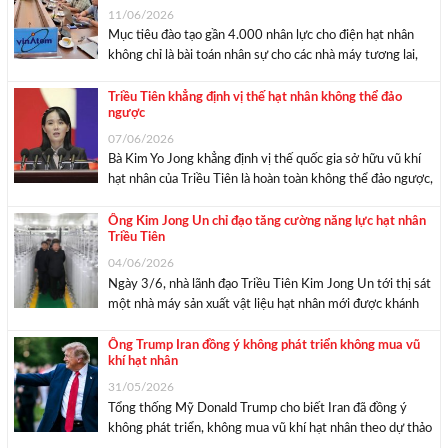
11/06/2026
Mục tiêu đào tạo gần 4.000 nhân lực cho điện hạt nhân
không chỉ là bài toán nhân sự cho các nhà máy tương lai,
theo các chuyên gia, đó còn là quá trình xây dựng năng lực
quốc gia cho một chương trình điện ...
Triều Tiên khẳng định vị thế hạt nhân không thể đảo
ngược
07/06/2026
Bà Kim Yo Jong khẳng định vị thế quốc gia sở hữu vũ khí
hạt nhân của Triều Tiên là hoàn toàn không thể đảo ngược,
đồng thời cảnh báo bất kỳ mối đe dọa nào nhằm vào vị thế
đó. “Vị thế quốc gia ...
Ông Kim Jong Un chỉ đạo tăng cường năng lực hạt nhân
Triều Tiên
04/06/2026
Ngày 3/6, nhà lãnh đạo Triều Tiên Kim Jong Un tới thị sát
một nhà máy sản xuất vật liệu hạt nhân mới được khánh
thành. Theo thông tin được KCNA đăng tải sáng 4/6,
trong chuyến thăm, nhà lãnh đạo Triều Tiên Kim Jong ...
Ông Trump Iran đồng ý không phát triển không mua vũ
khí hạt nhân
31/05/2026
Tổng thống Mỹ Donald Trump cho biết Iran đã đồng ý
không phát triển, không mua vũ khí hạt nhân theo dự thảo