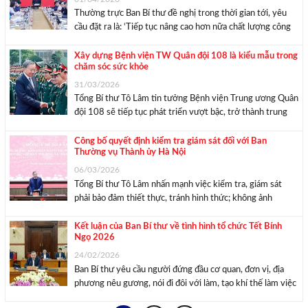
Thường trực Ban Bí thư đề nghị trong thời gian tới, yêu
cầu đặt ra là: ‘Tiếp tục nâng cao hơn nữa chất lượng công
tác tham mưu. Nhanh hơn, kịp thời hơn về tiến độ. Tăng
cường chặt chẽ hơn về kỷ luật, kỷ ...
Xây dựng Bệnh viện TW Quân đội 108 là kiểu mẫu trong
chăm sóc sức khỏe
31/03/2026
Tổng Bí thư Tô Lâm tin tưởng Bệnh viện Trung ương Quân
đội 108 sẽ tiếp tục phát triển vượt bậc, trở thành trung
tâm y học hàng đầu cả nước và khu vực, là niềm tự hào của
y học nước nhà và điểm ...
Công bố quyết định kiểm tra giám sát đối với Ban
Thường vụ Thành ủy Hà Nội
06/03/2026
Tổng Bí thư Tô Lâm nhấn mạnh việc kiểm tra, giám sát
phải bảo đảm thiết thực, tránh hình thức; không ảnh
hưởng đến việc thực hiện nhiệm vụ chính trị, đến hoạt
động bình thường của các tổ chức, đơn vị. Hội nghị công ...
Kết luận của Ban Bí thư về tình hình tổ chức Tết Bính
Ngọ 2026
24/02/2026
Ban Bí thư yêu cầu người đứng đầu cơ quan, đơn vị, địa
phương nêu gương, nói đi đôi với làm, tạo khí thế làm việc
khẩn trương, trách nhiệm ngay từ đầu năm và chịu trách