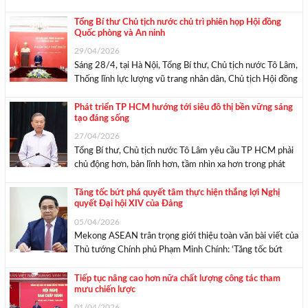
đồng doanh nghiệp với chủ đề “Tháo gỡ điểm nghẽn –
Khơi thông nguồn lực – Thúc đẩy tăng trưởng”. Thủ
Tổng Bí thư Chủ tịch nước chủ trì phiên họp Hội đồng
Quốc phòng và An ninh
tướng ...
29/04/2026
Sáng 28/4, tại Hà Nội, Tổng Bí thư, Chủ tịch nước Tô Lâm,
Thống lĩnh lực lượng vũ trang nhân dân, Chủ tịch Hội đồng
Quốc phòng và An ninh đã chủ trì Phiên họp thứ nhất Hội
đồng Quốc phòng và An ninh nhiệm ...
Phát triển TP HCM hướng tới siêu đô thị bền vững sáng
tạo đáng sống
27/04/2026
Tổng Bí thư, Chủ tịch nước Tô Lâm yêu cầu TP HCM phải
chủ động hơn, bản lĩnh hơn, tầm nhìn xa hơn trong phát
huy nội lực, xây dựng nền kinh tế tự lực, tự cường, thích
ứng linh hoạt và bảo đảm tự ...
Tăng tốc bứt phá quyết tâm thực hiện thắng lợi Nghị
quyết Đại hội XIV của Đảng
05/04/2026
Mekong ASEAN trân trọng giới thiệu toàn văn bài viết của
Thủ tướng Chính phủ Phạm Minh Chính: ‘Tăng tốc bứt
phá, quyết tâm thực hiện thắng lợi Nghị quyết Đại hội đại
biểu toàn quốc lần thứ XIV của Đảng’. Thủ tướng Phạm
Tiếp tục nâng cao hơn nữa chất lượng công tác tham
mưu chiến lược
Minh ...
01/04/2026