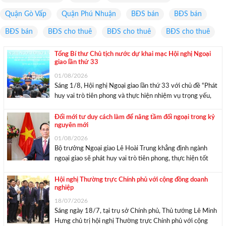
Quận Gò Vấp
Quận Phú Nhuận
BĐS bán
BĐS bán
BĐS bán
BĐS cho thuê
BĐS cho thuê
BĐS cho thuê
Tổng Bí thư Chủ tịch nước dự khai mạc Hội nghị Ngoại
giao lần thứ 33
01/08/2026
Sáng 1/8, Hội nghị Ngoại giao lần thứ 33 với chủ đề “Phát
huy vai trò tiên phong và thực hiện nhiệm vụ trọng yếu,
thường xuyên của đối ngoại Việt Nam trong kỷ nguyên
mới” đã chính thức khai mạc tại Hà Nội. Tổng ...
Đổi mới tư duy cách làm để nâng tầm đối ngoại trong kỷ
nguyên mới
01/08/2026
Bộ trưởng Ngoại giao Lê Hoài Trung khẳng định ngành
ngoại giao sẽ phát huy vai trò tiên phong, thực hiện tốt
nhiệm vụ trọng yếu, thường xuyên mà Đảng và Nhà nước
giao, góp phần thực hiện thắng lợi những nhiệm vụ mới
Hội nghị Thường trực Chính phủ với cộng đồng doanh
nghiệp
trong ...
18/07/2026
Sáng ngày 18/7, tại trụ sở Chính phủ, Thủ tướng Lê Minh
Hưng chủ trị hội nghị Thường trực Chính phủ với cộng