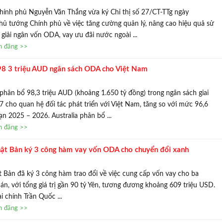
ính phủ Nguyễn Văn Thắng vừa ký Chỉ thị số 27/CT-TTg ngày
ủ tướng Chính phủ về việc tăng cường quản lý, nâng cao hiệu quả sử
giải ngân vốn ODA, vay ưu đãi nước ngoài ...
in đăng >>
 98 3 triệu AUD ngân sách ODA cho Việt Nam
 phân bổ 98,3 triệu AUD (khoảng 1.650 tỷ đồng) trong ngân sách giai
 cho quan hệ đối tác phát triển với Việt Nam, tăng so với mức 96,6
ạn 2025 – 2026. Australia phân bổ ...
in đăng >>
ật Bản ký 3 công hàm vay vốn ODA cho chuyển đổi xanh
 Bản đã ký 3 công hàm trao đổi về việc cung cấp vốn vay cho ba
án, với tổng giá trị gần 90 tỷ Yên, tương đương khoảng 609 triệu USD.
 chính Trần Quốc ...
in đăng >>