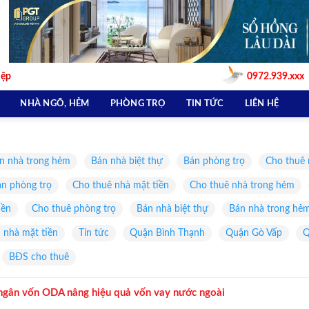
iệp
0972.939.xxx
NHÀ NGÕ, HẺM
PHÒNG TRỌ
TIN TỨC
LIÊN HỆ
n nhà trong hẻm
Bán nhà biệt thự
Bán phòng trọ
Cho thuê 
n phòng trọ
Cho thuê nhà mặt tiền
Cho thuê nhà trong hẻm
iền
Cho thuê phòng trọ
Bán nhà biệt thự
Bán nhà trong hẻ
 nhà mặt tiền
Tin tức
Quận Bình Thạnh
Quận Gò Vấp
Q
BĐS cho thuê
 ngân vốn ODA nâng hiệu quả vốn vay nước ngoài