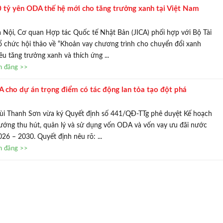
 tỷ yên ODA thế hệ mới cho tăng trưởng xanh tại Việt Nam
à Nội, Cơ quan Hợp tác Quốc tế Nhật Bản (JICA) phối hợp với Bộ Tài
ổ chức hội thảo về “Khoản vay chương trình cho chuyển đổi xanh
u tăng trưởng xanh và thích ứng ...
in đăng >>
 cho dự án trọng điểm có tác động lan tỏa tạo đột phá
ùi Thanh Sơn vừa ký Quyết định số 441/QĐ-TTg phê duyệt Kế hoạch
ướng thu hút, quản lý và sử dụng vốn ODA và vốn vay ưu đãi nước
026 – 2030. Quyết định nêu rõ: ...
in đăng >>