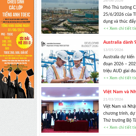
26/06/2026
Phó Thủ tướng Ch
25/6/2026 của Th
dụng và thúc đẩy 
<< Xem chi tiết t
Australia dành
13/05/2026
Australia dự kiến
đoạn 2026 – 2027
triệu AUD giai đo
<< Xem chi tiết t
Việt Nam và Nh
21/03/2026
Việt Nam và Nhật
chương trình, dự 
Thứ trưởng Bộ Tài
<< Xem chi tiết t