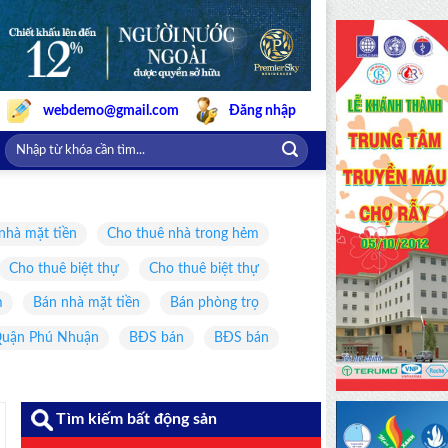
webdemo@gmail.com
Đăng nhập
nhà mặt tiền
Cho thuê nhà trong hẻm
Cho thuê biệt thự
Cho thuê biệt thự
m
Bán nhà mặt tiền
Bán phòng trọ
uận Phú Nhuận
BĐS bán
BĐS bán
Tìm kiếm bất động sản