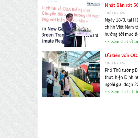
Nhật Bản rót 50
18/03/2026
Ngày 18/3, tại H
chính Việt Nam t
hướng tới mục tiê
<< Xem chi tiết t
Ưu tiên vốn ODA
18/03/2026
Phó Thủ tướng B
thực hiện Định h
ngoài giai đoạn 2
<< Xem chi tiết t