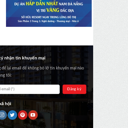
ý nhận tin khuyến mại
g để lại email để không bỏ lỡ tin khuyến mại nào
ng tôi:
ã hội