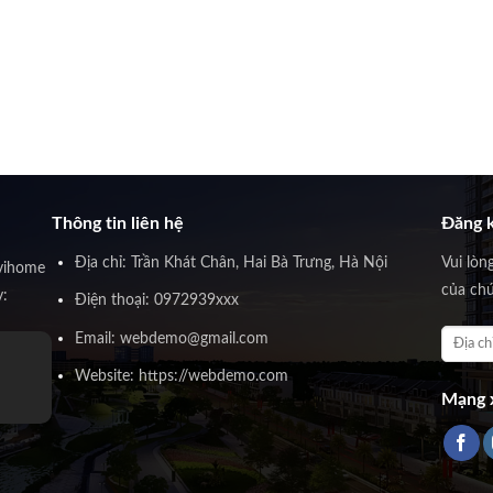
Thông tin liên hệ
Đăng k
Địa chỉ: Trần Khát Chân, Hai Bà Trưng, Hà Nội
Vui lòn
vihome
của chú
y:
Điện thoại: 0972939xxx
Email: webdemo@gmail.com
Website: https://webdemo.com
Mạng x