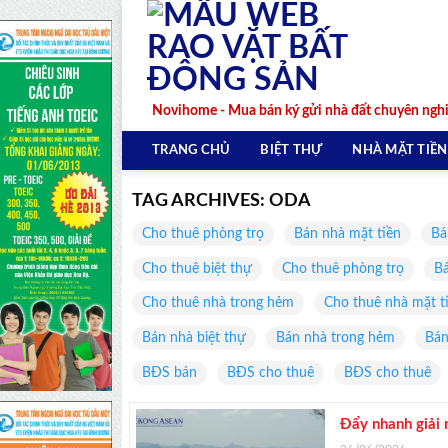
Skip
to
content
Novihome - Mua bán ký gửi nhà đất chuyên ngh
TRANG CHỦ
BIỆT THỰ
NHÀ MẶT TIỀN
TAG ARCHIVES:
ODA
Cho thuê phòng trọ
Bán nhà mặt tiền
Bá
Cho thuê biệt thự
Cho thuê phòng trọ
Bá
Cho thuê nhà trong hẻm
Cho thuê nhà mặt t
Bán nhà biệt thự
Bán nhà trong hẻm
Bán
BĐS bán
BĐS cho thuê
BĐS cho thuê
Đẩy nhanh giải