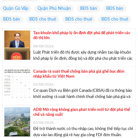
Quận Gò Vấp
Quận Phú Nhuận
BĐS bán
BĐS bán
BĐS bán
BĐS cho thuê
BĐS cho thuê
BĐS cho thuê
Tạo khuôn khổ pháp lý ổn định đột phá để phát triển các
đô thị lớn
08/08/2026
Luật Phát triển đô thị được xây dựng nhằm tạo lập khuôn
khổ pháp lý ổn định, đồng bộ và đột phá cho phát triển các
thành phố, đặc biệt là TP HCM, các đô thị và khu kinh tế
đặc biệt. Sáng ngày 7/8, ...
Canada rà soát thuế chống bán phá giá ghế bọc đệm
nhập khẩu từ Việt Nam
05/08/2026
Cơ quan Dịch vụ Biên giới Canada (CBSA) đã ra thông báo
khởi xướng rà soát hành chính thuế chống bán phá giá và
chống trợ cấp đối với mặt hàng ghế bọc đệm (UDS) có
xuất xứ hoặc nhập khẩu từ Trung Quốc và ...
ADB Mở rộng không gian phát triển mới từ đột phá thể
chế và năng suất
05/08/2026
Để trở thành nước có thu nhập cao, không thể tiếp tục chỉ
dựa vào lao động giá rẻ hay gia công FDI đơn thuần.