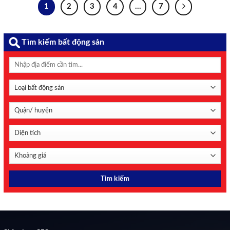
vọng bứt phá, trong khi một số nhà băng chịu áp lực từ ...
1
2
3
4
…
7
Tìm kiếm bất động sản