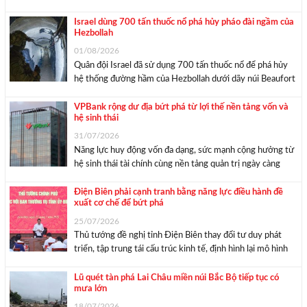
Chuyên gia Kinh tế trưởng của ADB tại Việt Nam đề xuất
bốn ưu tiên lớn để hiện thực hóa ...
Israel dùng 700 tấn thuốc nổ phá hủy pháo đài ngầm của
Hezbollah
01/08/2026
Quân đội Israel đã sử dụng 700 tấn thuốc nổ để phá hủy
hệ thống đường hầm của Hezbollah dưới dãy núi Beaufort
ở miền nam Lebanon, sau khi cáo buộc lực lượng này vi
phạm thỏa thuận ngừng bắn. Trong một tuyên bố chung ...
VPBank rộng dư địa bứt phá từ lợi thế nền tảng vốn và
hệ sinh thái
31/07/2026
Năng lực huy động vốn đa dạng, sức mạnh cộng hưởng từ
hệ sinh thái tài chính cùng nền tảng quản trị ngày càng
hoàn thiện giúp VPBank duy trì đà tăng trưởng và hoàn
thành kế hoạch kinh doanh năm 2026. Huy động vốn ...
Điện Biên phải cạnh tranh bằng năng lực điều hành đề
xuất cơ chế để bứt phá
25/07/2026
Thủ tướng đề nghị tỉnh Điện Biên thay đổi tư duy phát
triển, tập trung tái cấu trúc kinh tế, định hình lại mô hình
phát triển, thay đổi cách thức quản trị; quyết tâm hoàn
thành mục tiêu tăng trưởng. Thủ tướng Lê Minh ...
Lũ quét tàn phá Lai Châu miền núi Bắc Bộ tiếp tục có
mưa lớn
18/07/2026