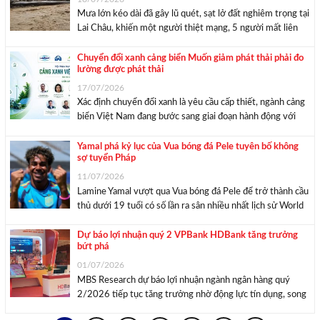
Mưa lớn kéo dài đã gây lũ quét, sạt lở đất nghiêm trọng tại
Lai Châu, khiến một người thiệt mạng, 5 người mất liên
lạc, nhiều khu dân cư bị cô lập. Mưa lũ gây thiệt hại ngặng
nề tại xã Mường Than, Lai ...
Chuyển đổi xanh cảng biển Muốn giảm phát thải phải đo
lường được phát thải
17/07/2026
Xác định chuyển đổi xanh là yêu cầu cấp thiết, ngành cảng
biển Việt Nam đang bước sang giai đoạn hành động với
nhiều đề xuất cụ thể, từ xây dựng lộ trình đo lường phát
thải đến hình thành “Liên minh Cảng xanh Việt ...
Yamal phá kỷ lục của Vua bóng đá Pele tuyên bố không
sợ tuyển Pháp
11/07/2026
Lamine Yamal vượt qua Vua bóng đá Pele để trở thành cầu
thủ dưới 19 tuổi có số lần ra sân nhiều nhất lịch sử World
Cup sau khi đá chính ở trận thắng Bỉ tại Tứ kết. Lamine
Yamal vừa đi vào lịch sử ...
Dự báo lợi nhuận quý 2 VPBank HDBank tăng trưởng
bứt phá
01/07/2026
MBS Research dự báo lợi nhuận ngành ngân hàng quý
2/2026 tiếp tục tăng trưởng nhờ động lực tín dụng, song
sự phân hóa ngày càng rõ khi VPBank, HDBank được kỳ