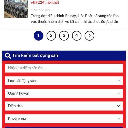
v&#224; nội thất
19/05/2026
Trong đợt điều chỉnh lần này, Hòa Phát bổ sung các lĩnh
vực thuộc nhóm dịch vụ tài chính khác chưa được phân
vào đâu, tư vấn quản lý kinh doanh cùng một số hoạt động
tư vấn quản lý khác. Đồng thời, tập đoàn ...
1
2
3
4
Tìm kiếm bất động sản