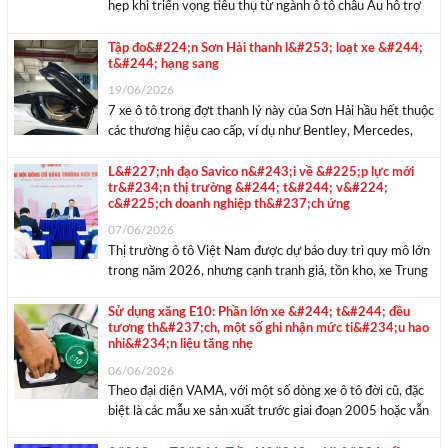
hẹp khi triển vọng tiêu thụ từ ngành ô tô châu Âu hỗ trợ
thị trường, trong khi đà giảm của giá dầu thô tiếp tục hạn
chế mức tăng. Cập ...
Tập đo&#224;n Sơn Hải thanh l&#253; loạt xe &#244;
t&#244; hạng sang
19/06/2026
7 xe ô tô trong đợt thanh lý này của Sơn Hải hầu hết thuộc
các thương hiệu cao cấp, ví dụ như Bentley, Mercedes,
BMW và Lexus. Hôm nay 19/6, trên fanpage Facebook,
Tập đoàn Sơn Hải đã rao bán loạt ô tô ...
L&#227;nh đạo Savico n&#243;i về &#225;p lực mới
tr&#234;n thị trường &#244; t&#244; v&#224;
c&#225;ch doanh nghiệp th&#237;ch ứng
07/06/2026
Thị trường ô tô Việt Nam được dự báo duy trì quy mô lớn
trong năm 2026, nhưng cạnh tranh giá, tồn kho, xe Trung
Quốc và xu hướng xe xanh đang làm thay đổi bài toán của
các doanh nghiệp phân phối. Với ...
Sử dụng xăng E10: Phần lớn xe &#244; t&#244; đều
tương th&#237;ch, một số ghi nhận mức ti&#234;u hao
nhi&#234;n liệu tăng nhẹ
06/06/2026
Theo đại diện VAMA, với một số dòng xe ô tô đời cũ, đặc
biệt là các mẫu xe sản xuất trước giai đoạn 2005 hoặc vẫn
sử dụng bộ chế hòa khí (carburetor), việc tương thích với