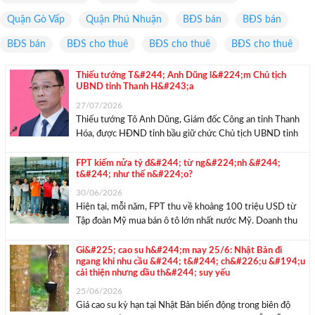
Quận Gò Vấp
Quận Phú Nhuận
BĐS bán
BĐS bán
BĐS bán
BĐS cho thuê
BĐS cho thuê
BĐS cho thuê
Thiếu tướng T&#244; Anh Dũng l&#224;m Chủ tịch
UBND tỉnh Thanh H&#243;a
27/07/2026
Thiếu tướng Tô Anh Dũng, Giám đốc Công an tỉnh Thanh
Hóa, được HĐND tỉnh bầu giữ chức Chủ tịch UBND tỉnh
nhiệm kỳ 2026-2031, tại kỳ họp chuyên đề sáng 27/7.
Trước khi được HĐND tỉnh bầu giữ chức Chủ tịch UBND
FPT kiếm nửa tỷ đ&#244; từ ng&#224;nh &#244;
t&#244; như thế n&#224;o?
tỉnh, ...
30/06/2026
Hiện tại, mỗi năm, FPT thu về khoảng 100 triệu USD từ
Tập đoàn Mỹ mua bán ô tô lớn nhất nước Mỹ. Doanh thu
lũy kế từ 2020 đến nay đã lên đến con số nửa tỷ USD.
Mới đây, Tập đoàn FPT ...
Gi&#225; cao su h&#244;m nay 25/6: Nhật Bản đi
ngang khi nhu cầu &#244; t&#244; ch&#226;u &#194;u
cải thiện nhưng dầu th&#244; suy yếu
25/06/2026
Giá cao su kỳ hạn tại Nhật Bản biến động trong biên độ