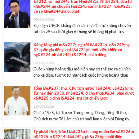
nhiên liệu chứa tỷ lệ ethanol ...
&#212;ng T&#244; Trần H&#242;a: Nh&#224; đầu tư
kh&#244;ng chuyển t&#224;i sản m&#227; ho&#225;
về sẽ kh&#244;ng bị phạt
05/06/2026
Đại diện UBCK khẳng định các nhà đầu tư không chuyển
tài sản về sau thời gian 6 tháng sẽ không bị phạt, tuy
nhiên khi phát sinh giao dịch thì sẽ phải thực hiện thông
qua các tổ chức cung cấp dịch vụ ...
Xăng tăng phi m&#227;, người ti&#234;u d&#249;ng
37 quốc gia đồng loạt l&#224;m một việc khiến cả
ng&#224;nh &#244; t&#244; chấn động
02/06/2026
Cuộc khủng hoảng dầu mỏ hiện nay có thể tạo ra cú hích
cho xe điện, tương tự như cách cuộc khủng hoảng thập
niên 1970 từng làm với các dòng xe nhỏ gọn, tiết kiệm
nhiên liệu của Nhật Bản. Trong tháng 3 ...
Tổng B&#237; thư, Chủ tịch nước T&#244; L&#226;m:
Từ nay đến 2030, nh&#224; ở cho thu&#234; phải được
x&#225;c định l&#224; trụ cột chiến lược
20/05/2026
Chiều 19/5, tại Trụ sở Trung ương Đảng, Tổng Bí thư,
Chủ tịch nước Tô Lâm chủ trì buổi làm việc với Đảng ủy
Chính phủ và các bộ, ngành liên quan về tình hình triển
khai thực hiện Chỉ thị số 34-CT/TW. Tổng ...
Tỷ ph&#250; Trần Đ&#236;nh Long muốn lấn s&#226;n
b&#225;n &#244; t&#244;, ph&#226;n phối điện