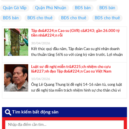
Quận Gò Vấp
Quận Phú Nhuận
BĐS bán
BĐS bán
BĐS bán
BĐS cho thuê
BĐS cho thuê
BĐS cho thuê
Tập đo&#224;n Cao su (GVR) c&#243; gần 26.000 tỷ
tiền nh&#224;n rỗi
30/04/2026
Kết thúc quý đầu năm, Tập đoàn Cao su ghi nhận doanh
thu thuần tăng 56% so với cùng kỳ năm trước. Lợi nhuận
sau thuế đạt 2.513 tỷ đồng, tăng 85% so với quý I/2025.
Theo báo cáo tài chính quý I/2026, Tập ...
Luật sư đề nghị miễn tr&#225;ch nhiệm cho cựu
l&#227;nh đạo Tập đo&#224;n Cao su Việt Nam
10/04/2026
Ông Lê Quang Thung bị đề nghị 14-16 năm tù, song luật
sư đề nghị tòa miễn trách nhiệm hình sự cho thân chủ vì
chỉ đưa ra chủ trương, không quyết định sai phạm về sau.
Chiều 9/4, luật sư Nguyễn Thanh Thanh ...
Tìm kiếm bất động sản