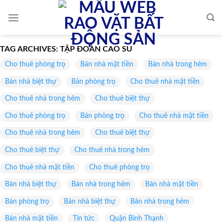
Skip
to
content
TAG ARCHIVES:
TẬP ĐOÀN CAO SU
Cho thuê phòng trọ
Bán nhà mặt tiền
Bán nhà trong hẻm
Bán nhà biệt thự
Bán phòng trọ
Cho thuê nhà mặt tiền
Cho thuê nhà trong hẻm
Cho thuê biệt thự
Cho thuê phòng trọ
Bán phòng trọ
Cho thuê nhà mặt tiền
Cho thuê nhà trong hẻm
Cho thuê biệt thự
Cho thuê biệt thự
Cho thuê nhà trong hẻm
Cho thuê nhà mặt tiền
Cho thuê phòng trọ
Bán nhà biệt thự
Bán nhà trong hẻm
Bán nhà mặt tiền
Bán phòng trọ
Bán nhà biệt thự
Bán nhà trong hẻm
Bán nhà mặt tiền
Tin tức
Quận Bình Thạnh