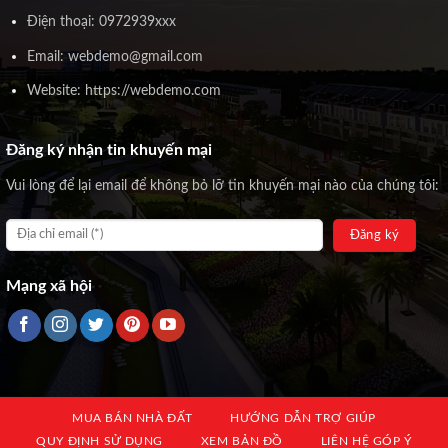
Điện thoại: 0972939xxx
Email: webdemo@gmail.com
Website: https://webdemo.com
Đăng ký nhận tin khuyến mại
Vui lòng để lại email để không bỏ lỡ tin khuyến mại nào của chúng tôi:
Mạng xã hội
MUA BÁN NHÀ ĐẤT
HƯỚNG DẪN TRỢ GIÚP
QUY ĐỊNH SỬ DỤNG
XEM BẢN ĐỒ
LIÊN HỆ GÓP Ý