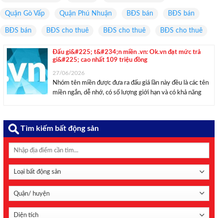
Quận Gò Vấp
Quận Phú Nhuận
BĐS bán
BĐS bán
BĐS bán
BĐS cho thuê
BĐS cho thuê
BĐS cho thuê
Đấu gi&#225; t&#234;n miền .vn: Ok.vn đạt mức trả
gi&#225; cao nhất 109 triệu đồng
27/06/2026
Nhóm tên miền được đưa ra đấu giá lần này đều là các tên
miền ngắn, dễ nhớ, có số lượng giới hạn và có khả năng
ứng dụng linh hoạt trong xây dựng thương hiệu, phát triển
sản phẩm, dịch vụ trên môi trường ...
Tìm kiếm bất động sản