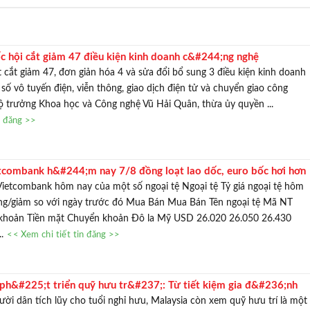
 hội cắt giảm 47 điều kiện kinh doanh c&#244;ng nghệ
 cắt giảm 47, đơn giản hóa 4 và sửa đổi bổ sung 3 điều kiện kinh doanh
 số vô tuyến điện, viễn thông, giao dịch điện tử và chuyển giao công
ộ trưởng Khoa học và Công nghệ Vũ Hải Quân, thừa ủy quyền ...
n đăng >>
tcombank h&#244;m nay 7/8 đồng loạt lao dốc, euro bốc hơi hơn
Vietcombank hôm nay của một số ngoại tệ Ngoại tệ Tỷ giá ngoại tệ hôm
ng/giảm so với ngày trước đó Mua Bán Mua Bán Tên ngoại tệ Mã NT
khoản Tiền mặt Chuyển khoản Đô la Mỹ USD 26.020 26.050 26.430
..
<< Xem chi tiết tin đăng >>
h&#225;t triển quỹ hưu tr&#237;: Từ tiết kiệm gia đ&#236;nh
n cấp vốn d&#224;i hạn v&#224; kinh nghiệm từ Malaysia
ười dân tích lũy cho tuổi nghỉ hưu, Malaysia còn xem quỹ hưu trí là một