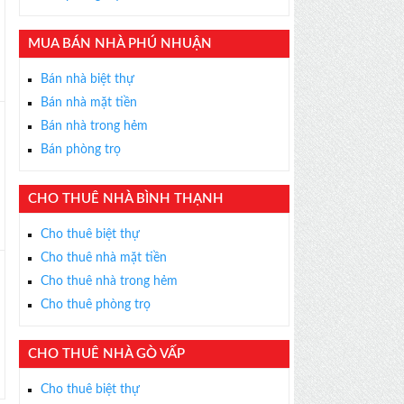
×
ỄN PHÍ
MUA BÁN NHÀ PHÚ NHUẬN
s thân thiện, nhiệt tình,
m được BĐS ưng ý!
Bán nhà biệt thự
Bán nhà mặt tiền
Bán nhà trong hẻm
Bán phòng trọ
CHO THUÊ NHÀ BÌNH THẠNH
Cho thuê biệt thự
Cho thuê nhà mặt tiền
Cho thuê nhà trong hẻm
Cho thuê phòng trọ
CHO THUÊ NHÀ GÒ VẤP
Cho thuê biệt thự