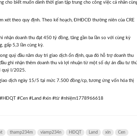
 cho biết muốn dành thời gian tập trung cho công việc cá nhân cùn
m xét theo quy định. Theo kế hoạch, ĐHĐCĐ thường niên của CRE
hi nhận doanh thu đạt 450 tỷ đồng, tăng gần ba lần so với cùng kỳ
, gấp 5,3 lần cùng kỳ.
ong quý đầu năm duy trì giao dịch ổn định, qua đó hỗ trợ doanh thu
t đầu ghi nhận thêm doanh thu và lợi nhuận từ một số dự án đầu tư th
i quý I/2025.
giao dịch ngày 15/5 tại mức 7.500 đồng/cp, tương ứng vốn hóa thị
#HĐQT #Cen #Land #xin #từ #nhiệm1778966618
t
thamp234m
viamp234n
HĐQT
Land
xin
Cen