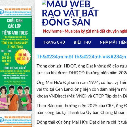
Skip
to
content
Novihome - Mua bán ký gửi nhà đất chuyên ngh
TRANG CHỦ
BIỆT THỰ
NHÀ MẶT TIỀN
Th&#234;m một th&#224;nh vi&#234;n 
Trong đơn gửi HĐQT, ông Đạt không đề cập nguyê
lực sau khi được ĐHĐCĐ thường niên năm 2026
Ông Mai Hữu Đạt sinh năm 1974, có học vị Tiế
vai trò tại Cen Land, ông hiện còn đảm nhiệm nh
khoán VNDirect (Mã: VND) và CTCP Tập đoàn Đầu 
Theo Báo cáo thường niên 2025 của CRE, ông Đạ
năm công tác tại Thanh tra Ủy ban Chứng khoán
Động thái của ông Mai Hữu Đạt diễn ra chỉ ít t