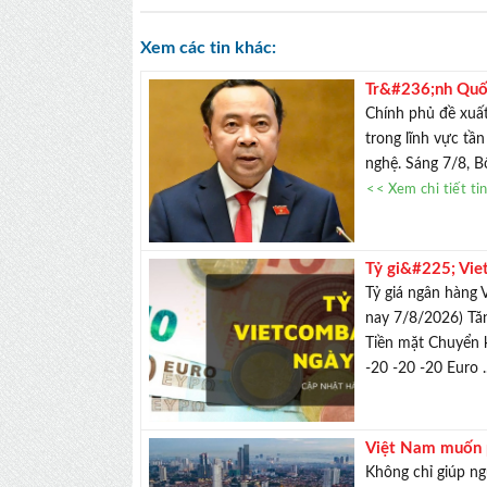
Xem các tin khác:
Tr&#236;nh Quốc
Chính phủ đề xuất
trong lĩnh vực tần
nghệ. Sáng 7/8, B
<< Xem chi tiết ti
Tỷ gi&#225; Vie
100 đồng
Tỷ giá ngân hàng 
nay 7/8/2026) Tă
Tiền mặt Chuyển 
-20 -20 -20 Euro .
Việt Nam muốn p
th&#224;nh nguồ
Không chỉ giúp ng