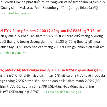
cụ chiến lược để phát triển thị trường vốn và hỗ trợ doanh nghiệp huy
TƯ VẤN MI
 Quang cảnh Malaysia. (Ảnh: Bloomberg). Từ một mục tiêu của Việt
m chi tiết tin đăng >>
Với hơn 1000 căn nhà và 50 sale
chúng tôi sẽ giúp bạn tì
 PYN Elite giảm hơn 2.100 tỷ đồng sau th&#225;ng 7 ‘tồi tệ’
ản lý của quỹ Phần Lan giảm từ 892,21 triệu euro cuối tháng 6 xuống
 cuối tháng 7, tương đương giảm hơn 2.100 tỷ đồng theo tỷ giá mua
ank ngày 31/7. Theo báo cáo tháng 7, PYN Elite ghi nhận hiệu suất âm
hi tiết tin đăng >>
4; ph&#234; h&#244;m nay 7/8: Hai s&#224;n quay đầu giảm
 phê thế giới Chốt phiên giao dịch ngày 6/8, giá cà phê trực tuyến robusta
 hạn tháng 9/2026 trên sàn London đảo chiều giảm mạnh 2,39% (93
phiên trước đó, xuống còn 3.798 USD/tấn. Hợp đồng giao tháng
 (97 USD/tấn), đạt 3.787 ...
<< Xem chi tiết tin đăng >>