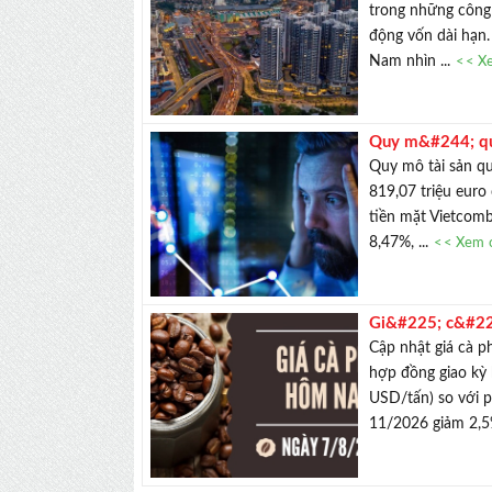
trong những công 
động vốn dài hạn.
Nam nhìn ...
<< Xe
Quy m&#244; quỹ
Quy mô tài sản qu
819,07 triệu euro
tiền mặt Vietcomb
8,47%, ...
<< Xem c
Gi&#225; c&#22
mạnh
Cập nhật giá cà
hợp đồng giao kỳ
USD/tấn) so với 
11/2026 giảm 2,5%