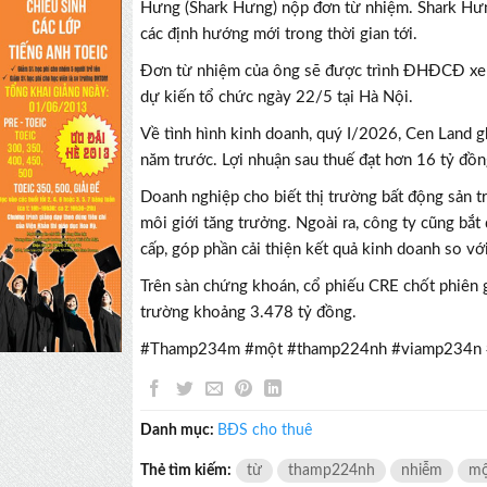
Hưng (Shark Hưng) nộp đơn từ nhiệm. Shark Hưng
các định hướng mới trong thời gian tới.
Đơn từ nhiệm của ông sẽ được trình ĐHĐCĐ xe
dự kiến tổ chức ngày 22/5 tại Hà Nội.
Về tình hình kinh doanh, quý I/2026, Cen Land g
năm trước. Lợi nhuận sau thuế đạt hơn 16 tỷ đồng
Doanh nghiệp cho biết thị trường bất động sản tr
môi giới tăng trưởng. Ngoài ra, công ty cũng bắ
cấp, góp phần cải thiện kết quả kinh doanh so vớ
Trên sàn chứng khoán, cổ phiếu CRE chốt phiên 
trường khoảng 3.478 tỷ đồng.
#Thamp234m #một #thamp224nh #viamp234n 
Danh mục:
BĐS cho thuê
Thẻ tìm kiếm:
từ
thamp224nh
nhiễm
mộ