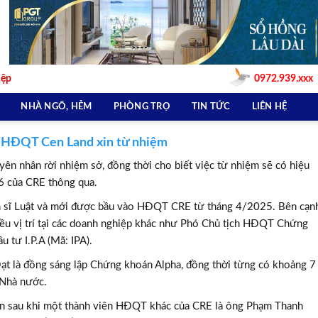
iệp
0972.939.xxx
NHÀ NGÕ, HẺM
PHÒNG TRỌ
TIN TỨC
LIÊN HỆ
HĐQT Cen Land xin từ nhiệm
n nhân rời nhiệm sở, đồng thời cho biết việc từ nhiệm sẽ có hiệu
 của CRE thông qua.
n sĩ Luật và mới được bầu vào HĐQT CRE từ tháng 4/2025. Bên cạn
iều vị trí tại các doanh nghiệp khác như Phó Chủ tịch HĐQT Chứng
tư I.P.A (Mã: IPA).
t là đồng sáng lập Chứng khoán Alpha, đồng thời từng có khoảng 7
 Nhà nước.
uần sau khi một thành viên HĐQT khác của CRE là ông Phạm Thanh