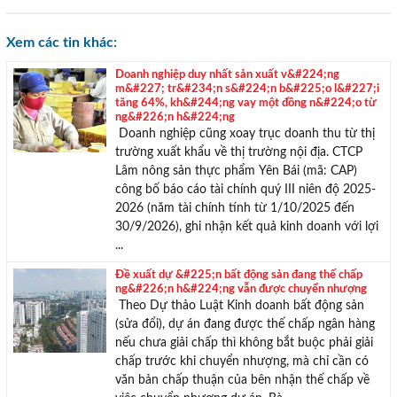
Xem các tin khác:
Doanh nghiệp duy nhất sản xuất v&#224;ng
m&#227; tr&#234;n s&#224;n b&#225;o l&#227;i
tăng 64%, kh&#244;ng vay một đồng n&#224;o từ
ng&#226;n h&#224;ng
Doanh nghiệp cũng xoay trục doanh thu từ thị
trường xuất khẩu về thị trường nội địa. CTCP
Lâm nông sản thực phẩm Yên Bái (mã: CAP)
công bố báo cáo tài chính quý III niên độ 2025-
2026 (năm tài chính tính từ 1/10/2025 đến
30/9/2026), ghi nhận kết quả kinh doanh với lợi
TƯ VẤN MIỄN PHÍ
...
Với hơn 1000 căn nhà và 50 sales thân thiện, nhiệt tình,
Đề xuất dự &#225;n bất động sản đang thế chấp
chúng tôi sẽ giúp bạn tìm được BĐS ưng ý!
ng&#226;n h&#224;ng vẫn được chuyển nhượng
Theo Dự thảo Luật Kinh doanh bất động sản
(sửa đổi), dự án đang được thế chấp ngân hàng
nếu chưa giải chấp thì không bắt buộc phải giải
chấp trước khi chuyển nhượng, mà chỉ cần có
văn bản chấp thuận của bên nhận thế chấp về