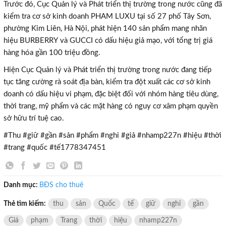
Trước đó, Cục Quản lý và Phát triển thị trường trong nước cũng đã
kiểm tra cơ sở kinh doanh PHAM LUXU tại số 27 phố Tây Sơn,
phường Kim Liên, Hà Nội, phát hiện 140 sản phẩm mang nhãn
hiệu BURBERRY và GUCCI có dấu hiệu giả mạo, với tổng trị giá
hàng hóa gần 100 triệu đồng.
Hiện Cục Quản lý và Phát triển thị trường trong nước đang tiếp
tục tăng cường rà soát địa bàn, kiểm tra đột xuất các cơ sở kinh
doanh có dấu hiệu vi phạm, đặc biệt đối với nhóm hàng tiêu dùng,
thời trang, mỹ phẩm và các mặt hàng có nguy cơ xâm phạm quyền
sở hữu trí tuệ cao.
#Thu #giữ #gần #sản #phẩm #nghi #giả #nhamp227n #hiệu #thời
#trang #quốc #tế1778347451
×
Danh mục:
BĐS cho thuê
Thẻ tìm kiếm:
thu
sản
Quốc
tế
giữ
nghỉ
gần
Giá
phạm
Trang
thời
hiệu
nhamp227n