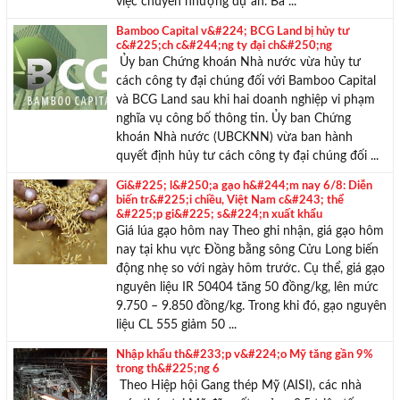
việc chuyển nhượng dự án. Bà ...
Bamboo Capital v&#224; BCG Land bị hủy tư
c&#225;ch c&#244;ng ty đại ch&#250;ng
Ủy ban Chứng khoán Nhà nước vừa hủy tư
cách công ty đại chúng đối với Bamboo Capital
và BCG Land sau khi hai doanh nghiệp vi phạm
nghĩa vụ công bố thông tin. Ủy ban Chứng
khoán Nhà nước (UBCKNN) vừa ban hành
quyết định hủy tư cách công ty đại chúng đối ...
Gi&#225; l&#250;a gạo h&#244;m nay 6/8: Diễn
biến tr&#225;i chiều, Việt Nam c&#243; thể
&#225;p gi&#225; s&#224;n xuất khẩu
Giá lúa gạo hôm nay Theo ghi nhận, giá gạo hôm
nay tại khu vực Đồng bằng sông Cửu Long biến
động nhẹ so với ngày hôm trước. Cụ thể, giá gạo
nguyên liệu IR 50404 tăng 50 đồng/kg, lên mức
9.750 – 9.850 đồng/kg. Trong khi đó, gạo nguyên
liệu CL 555 giảm 50 ...
Nhập khẩu th&#233;p v&#224;o Mỹ tăng gần 9%
trong th&#225;ng 6
Theo Hiệp hội Gang thép Mỹ (AISI), các nhà