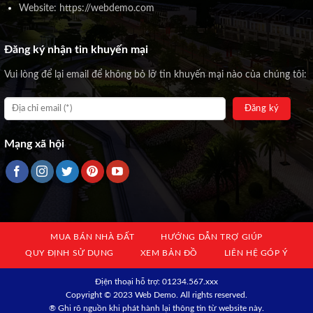
Website: https://webdemo.com
Đăng ký nhận tin khuyến mại
Vui lòng để lại email để không bỏ lỡ tin khuyến mại nào của chúng tôi:
Mạng xã hội
MUA BÁN NHÀ ĐẤT
HƯỚNG DẪN TRỢ GIÚP
QUY ĐỊNH SỬ DỤNG
XEM BẢN ĐỒ
LIÊN HỆ GÓP Ý
Địện thoại hỗ trợ: 01234.567.xxx
Copyright © 2023 Web Demo. All rights reserved.
® Ghi rõ nguồn khi phát hành lại thông tin từ website này.