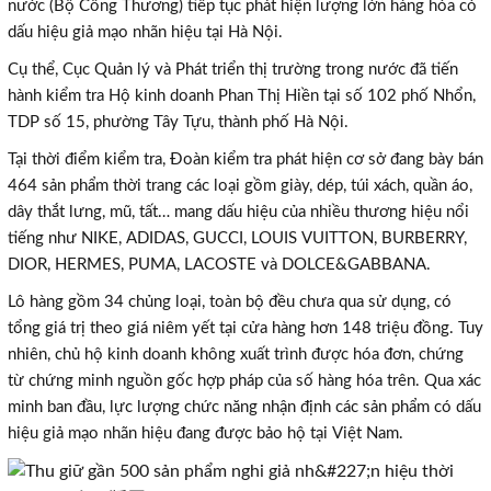
nước (Bộ Công Thương) tiếp tục phát hiện lượng lớn hàng hóa có
dấu hiệu giả mạo nhãn hiệu tại Hà Nội.
Cụ thể, Cục Quản lý và Phát triển thị trường trong nước đã tiến
hành kiểm tra Hộ kinh doanh Phan Thị Hiền tại số 102 phố Nhổn,
TDP số 15, phường Tây Tựu, thành phố Hà Nội.
Tại thời điểm kiểm tra, Đoàn kiểm tra phát hiện cơ sở đang bày bán
464 sản phẩm thời trang các loại gồm giày, dép, túi xách, quần áo,
dây thắt lưng, mũ, tất… mang dấu hiệu của nhiều thương hiệu nổi
tiếng như NIKE, ADIDAS, GUCCI, LOUIS VUITTON, BURBERRY,
DIOR, HERMES, PUMA, LACOSTE và DOLCE&GABBANA.
Lô hàng gồm 34 chủng loại, toàn bộ đều chưa qua sử dụng, có
tổng giá trị theo giá niêm yết tại cửa hàng hơn 148 triệu đồng. Tuy
nhiên, chủ hộ kinh doanh không xuất trình được hóa đơn, chứng
từ chứng minh nguồn gốc hợp pháp của số hàng hóa trên. Qua xác
minh ban đầu, lực lượng chức năng nhận định các sản phẩm có dấu
hiệu giả mạo nhãn hiệu đang được bảo hộ tại Việt Nam.