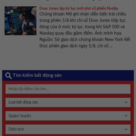
Dow Jones lập kỷ lục mới nhờ cổ phiếu Nvidia
Chứng khoán Mỹ ghi nhận diễn biến trái chiều
trong phiên 5/8 khi chỉ số Dow Jones tiếp tục
đóng cửa ở mức kỷ lục, trong khi S&P 500 và
Nasdaq quay đầu giảm điểm. Ảnh minh họa.
Nguồn: Sở giao dịch chứng khoán New York Kết
thúc phiên giao dịch ngày 5/8, chỉ số ...
Tìm kiếm bất động sản