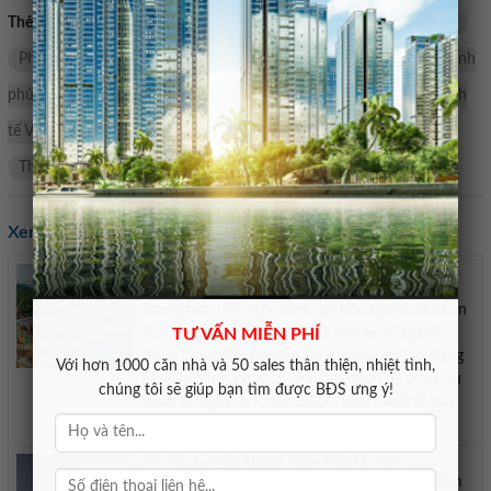
Thẻ tìm kiếm:
kinh tế
kinh tế thế giới
phiên họp Chính phủ
Phiên họp Chính phủ thường kỳ tháng 2/2026
Thủ tướng Chính
phủ Phạm Minh Chính
Phiên
chính phủ
trì
hợp
kinh
tế Việt Nam
kỷ
chính
tướng
tháng
thu
Phú
Thường
Chủ
Xem các tin khác:
Trung tâm Hội nghị và Nhà hát APEC tại Phú Quốc
dần thành hình
Trung tâm Hội nghị APEC tại Phú Quốc đã hoàn
thành khoảng 97 – 98% kết cấu bê tông cốt
TƯ VẤN MIỄN PHÍ
thép, đồng thời chuyển sang giai đoạn lắp dựng
Với hơn 1000 căn nhà và 50 sales thân thiện, nhiệt tình,
kết cấu thép, cơ điện và hoàn thiện để phục vụ
chúng tôi sẽ giúp bạn tìm được BĐS ưng ý!
Tuần lễ Cấp cao APEC 2027. Toàn cảnh tổ hợp
Trung tâm Hội nghị APEC ...
Giá dầu tăng do lo ngại về Eo biển Hormuz
Giá dầu thế giới tăng khi thị trường lo ngại đàm