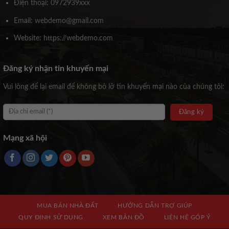
Điện thoại: 0972939xxx
Email: webdemo@gmail.com
Website: https://webdemo.com
Đăng ký nhận tin khuyến mại
Vui lòng để lại email để không bỏ lỡ tin khuyến mại nào của chúng tôi:
Mạng xã hội
MUA BÁN NHÀ ĐẤT
HƯỚNG DẪN TRỢ GIÚP
QUY ĐỊNH SỬ DỤNG
XEM BẢN ĐỒ
LIÊN HỆ GÓP Ý