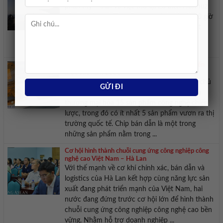
phán Mỹ – Iran về việc mở lại Eo biển Hormuz
sẽ gặp trở ngại. Theo Reuters, tính đến 0h10 giờ
GMT (tức 7h10 giờ Việt Nam), giá dầu Brent
tăng 99 cent, tương đương 1,2%, lên 83,48
USD/thùng. Trong khi đó, giá dầu ...
Việt Nam đặt mục tiêu làm chủ 4 công nghệ chiến
lược vào năm 2030
Đến năm 2030, Việt Nam đặt mục tiêu làm chủ
ít nhất 4 công nghệ chiến lược, phát triển và
thương mại hóa 15 sản phẩm công nghệ chiến
lược, trong đó có ít nhất 5 sản phẩm vươn ra thị
trường quốc tế. Chip bán dẫn là một trong
những sản phẩm nằm trong ...
Cơ hội hình thành chuỗi cung ứng công nghiệp công
nghệ cao Việt Nam – Hà Lan
Với thế mạnh về cơ khí chính xác, bán dẫn và
logistics của Hà Lan kết hợp cùng năng lực sản
xuất đang phát triển mạnh của Việt Nam, hai
nước đang đứng trước cơ hội lớn để hình thành
chuỗi cung ứng công nghiệp công nghệ cao bền
vững. Nhằm hỗ trợ doanh nghiệp ...