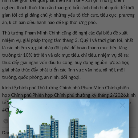
hình thế giới; kết quả phát triển kinh tế – xã hội; những điểm
nghẽn, thách thức lớn cần tháo gỡ; bối cảnh tình hình quốc tế thời
gian tới có gì đáng chú ý; những yếu tố tích cực, tiêu cực; phương
án, kịch bản điều hành nào để kịp thời ứng phó.
Thủ tướng Phạm Minh Chính cũng đề nghị các đại biểu đề xuất
nhiệm vụ, giải pháp trọng tâm tháng 3, Quý I và thời gian tới, nhất
là các nhiệm vụ, giải pháp đột phá để hoàn thành mục tiêu tăng
trưởng từ 10% trở lên và các mục tiêu, chỉ tiêu, nhiệm vụ đề ra;
thúc đẩy giải ngân vốn đầu tư công, huy động nguồn lực xã hội;
giải pháp thúc đẩy phát triển các lĩnh vực văn hóa, xã hội, môi
trường, quốc phòng, an ninh, đối ngoại.
kinh tế,chính phủ,Thủ tướng Chính phủ Phạm Minh Chính,phiên
họp Chính phủ,Phiên họp Chính phủ thường kỳ tháng 2/2026,kinh
×
tế Việt Nam,kinh tế thế giới#Thủ #tướng #chủ #trì #Phiên #họp
#Chính #phủ #thường #kỳ #tháng1772672514
Danh mục:
Bán nhà mặt tiền