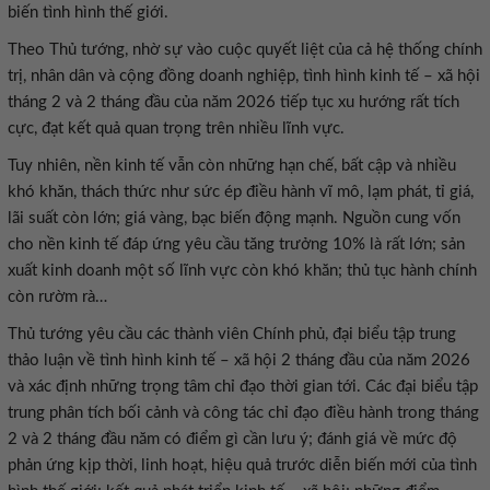
biến tình hình thế giới.
Theo Thủ tướng, nhờ sự vào cuộc quyết liệt của cả hệ thống chính
trị, nhân dân và cộng đồng doanh nghiệp, tình hình kinh tế – xã hội
tháng 2 và 2 tháng đầu của năm 2026 tiếp tục xu hướng rất tích
cực, đạt kết quả quan trọng trên nhiều lĩnh vực.
Tuy nhiên, nền kinh tế vẫn còn những hạn chế, bất cập và nhiều
khó khăn, thách thức như sức ép điều hành vĩ mô, lạm phát, tỉ giá,
lãi suất còn lớn; giá vàng, bạc biến động mạnh. Nguồn cung vốn
cho nền kinh tế đáp ứng yêu cầu tăng trưởng 10% là rất lớn; sản
xuất kinh doanh một số lĩnh vực còn khó khăn; thủ tục hành chính
còn rườm rà…
Thủ tướng yêu cầu các thành viên Chính phủ, đại biểu tập trung
thảo luận về tình hình kinh tế – xã hội 2 tháng đầu của năm 2026
và xác định những trọng tâm chỉ đạo thời gian tới. Các đại biểu tập
trung phân tích bối cảnh và công tác chỉ đạo điều hành trong tháng
2 và 2 tháng đầu năm có điểm gì cần lưu ý; đánh giá về mức độ
phản ứng kịp thời, linh hoạt, hiệu quả trước diễn biến mới của tình