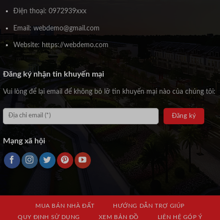
Điện thoại: 0972939xxx
Email: webdemo@gmail.com
Website: https://webdemo.com
Đăng ký nhận tin khuyến mại
Vui lòng để lại email để không bỏ lỡ tin khuyến mại nào của chúng tôi:
Mạng xã hội
MUA BÁN NHÀ ĐẤT
HƯỚNG DẪN TRỢ GIÚP
QUY ĐỊNH SỬ DỤNG
XEM BẢN ĐỒ
LIÊN HỆ GÓP Ý