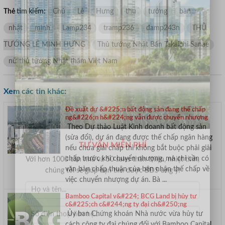
Thẻ tìm kiếm:
Chủ
Lê
Hưng
thu
tướng
bàn
nhật
mình
Lamp234
tramp236
đamp243n
THỦ
TƯỚNG LÊ MINH HƯNG
Thủ tướng Nhật Bản Takaichi Sanae
nữ thủ tướng Nhật thăm Việt Nam
Xem các tin khác:
Đề xuất dự &#225;n bất động sản đang thế chấp
ng&#226;n h&#224;ng vẫn được chuyển nhượng
Theo Dự thảo Luật Kinh doanh bất động sản
(sửa đổi), dự án đang được thế chấp ngân hàng
nếu chưa giải chấp thì không bắt buộc phải giải
TƯ VẤN MIỄN PHÍ
chấp trước khi chuyển nhượng, mà chỉ cần có
văn bản chấp thuận của bên nhận thế chấp về
Với hơn 1000 căn nhà và 50 sales thân thiện, nhiệt tình,
việc chuyển nhượng dự án. Bà ...
chúng tôi sẽ giúp bạn tìm được BĐS ưng ý!
Bamboo Capital v&#224; BCG Land bị hủy tư
c&#225;ch c&#244;ng ty đại ch&#250;ng
Ủy ban Chứng khoán Nhà nước vừa hủy tư
cách công ty đại chúng đối với Bamboo Capital