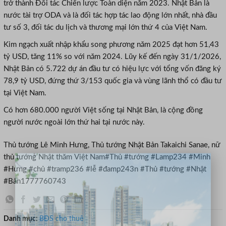
trở thành Đối tác Chiến lược Toàn diện năm 2023. Nhật Bản là
nước tài trợ ODA và là đối tác hợp tác lao động lớn nhất, nhà đầu
tư số 3, đối tác du lịch và thương mại lớn thứ 4 của Việt Nam.
Kim ngạch xuất nhập khẩu song phương năm 2025 đạt hơn 51,43
tỷ USD, tăng 11% so với năm 2024. Lũy kế đến ngày 31/1/2026,
Nhật Bản có 5.722 dự án đầu tư có hiệu lực với tổng vốn đăng ký
78,9 tỷ USD, đứng thứ 3/153 quốc gia và vùng lãnh thổ có đầu tư
tại Việt Nam.
Có hơn 680.000 người Việt sống tại Nhật Bản, là cộng đồng
người nước ngoài lớn thứ hai tại nước này.
Thủ tướng Lê Minh Hưng, Thủ tướng Nhật Bản Takaichi Sanae, nữ
thủ tướng Nhật thăm Việt Nam#Thủ #tướng #Lamp234 #Minh
×
#Hưng #chủ #tramp236 #lễ #đamp243n #Thủ #tướng #Nhật
#Bản1777760743
Danh mục:
BĐS cho thuê