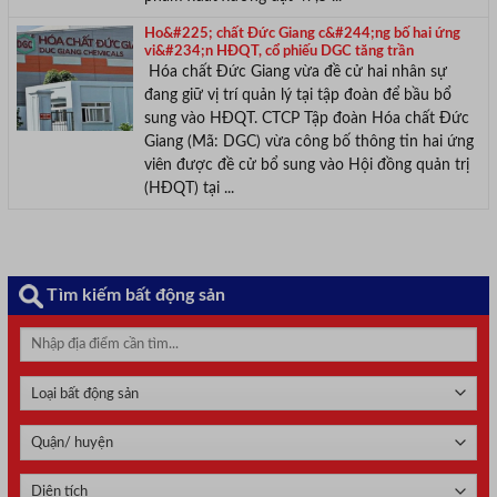
Ho&#225; chất Đức Giang c&#244;ng bố hai ứng
vi&#234;n HĐQT, cổ phiếu DGC tăng trần
Hóa chất Đức Giang vừa đề cử hai nhân sự
đang giữ vị trí quản lý tại tập đoàn để bầu bổ
sung vào HĐQT. CTCP Tập đoàn Hóa chất Đức
Giang (Mã: DGC) vừa công bố thông tin hai ứng
viên được đề cử bổ sung vào Hội đồng quản trị
(HĐQT) tại ...
Tìm kiếm bất động sản