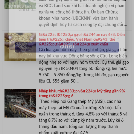
và BCG Land sau khi hai doanh nghiệp vi phạm
nghĩa vụ công bố thông tin. Ủy ban Chứng
khoán Nhà nước (UBCKNN) vừa ban hành
quyết định hủy tư cách công ty đại chúng đối ...
Gi&#225; l&#250;a gạo h&#244;m nay 6/8: Diễn
biến tr&#225;i chiều, Việt Nam c&#243; thể
&#225;p gi&#225; s&#224;n xuất khẩu
Giá lúa gạo hôm nay Theo ghi nhận, giá gạo hôm
nay tại khu vực Đồng bằng sông Cửu Long biến
động nhẹ so với ngày hôm trước. Cụ thể, giá gạo
nguyên liệu IR 50404 tăng 50 đồng/kg, lên mức
9.750 – 9.850 đồng/kg. Trong khi đó, gạo nguyên
liệu CL 555 giảm 50 ...
Nhập khẩu th&#233;p v&#224;o Mỹ tăng gần 9%
trong th&#225;ng 6
Theo Hiệp hội Gang thép Mỹ (AISI), các nhà
máy thép tại Mỹ đã xuất xưởng 8,5 triệu tấn
ngắn trong tháng 6, tăng 4,8% so với tháng 5 và
tăng 8,7% so với cùng kỳ năm trước. Lũy kế 6
tháng đầu năm, tổng sản lượng thép thành
phẩm xuất xưởng đạt 47,5 ...