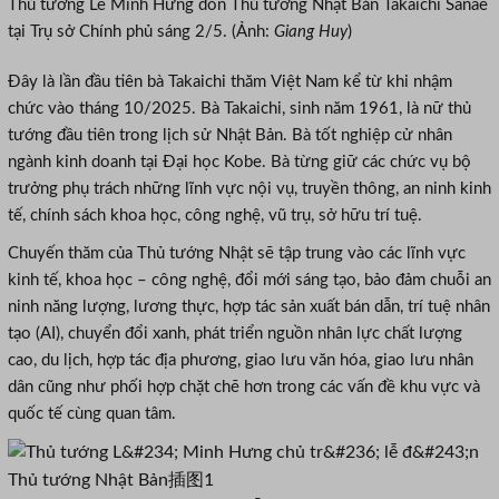
Thủ tướng Lê Minh Hưng đón Thủ tướng Nhật Bản Takaichi Sanae
tại Trụ sở Chính phủ sáng 2/5. (Ảnh:
Giang Huy
)
Đây là lần đầu tiên bà Takaichi thăm Việt Nam kể từ khi nhậm
chức vào tháng 10/2025. Bà Takaichi, sinh năm 1961, là nữ thủ
tướng đầu tiên trong lịch sử Nhật Bản. Bà tốt nghiệp cử nhân
ngành kinh doanh tại Đại học Kobe. Bà từng giữ các chức vụ bộ
trưởng phụ trách những lĩnh vực nội vụ, truyền thông, an ninh kinh
tế, chính sách khoa học, công nghệ, vũ trụ, sở hữu trí tuệ.
Chuyến thăm của Thủ tướng Nhật sẽ tập trung vào các lĩnh vực
kinh tế, khoa học – công nghệ, đổi mới sáng tạo, bảo đảm chuỗi an
ninh năng lượng, lương thực, hợp tác sản xuất bán dẫn, trí tuệ nhân
tạo (AI), chuyển đổi xanh, phát triển nguồn nhân lực chất lượng
cao, du lịch, hợp tác địa phương, giao lưu văn hóa, giao lưu nhân
dân cũng như phối hợp chặt chẽ hơn trong các vấn đề khu vực và
quốc tế cùng quan tâm.