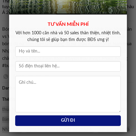
Thất bại với tỷ số 0-1 trước tuyển nữ Đài Bắc Trung Hoa khiến
tuyển nữ Việt Nam tạm thời đứng nhì bảng C Giải bóng đá nữ châu
Á 2026.
TƯ VẤN MIỄN PHÍ
Bóng đá,việt nam,tuyển nữ Việt Nam,tuyển nữ Nhật Bản,Nhật Bản
Với hơn 1000 căn nhà và 50 sales thân thiện, nhiệt tình,
vs Việt Nam,tuyển nữ Nhật Bản vs tuyển nữ Việt Nam,kết quả
chúng tôi sẽ giúp bạn tìm được BĐS ưng ý!
bóng đá nữ Việt Nam,Giải bóng đá nữ châu Á 2026,Việt Nam thua
Nhật Bản,tuyển nữ Việt Nam bị loại,vòng bảng Giải bóng đá nữ
châu Á#Thua #Nhật #Bản #bàn #tuyển #nữ #Việt #Nam #dừng
#bước #tại #vòng #bảng #Giải #vô #địch #châu1773153012
Danh mục:
Bán nhà mặt tiền
Thẻ tìm kiếm:
Bóng đá
tuyển nữ Việt Nam bị loại
Việt Nam
thua Nhật Bản
Giải bóng đá nữ châu Á 2026
tuyển nữ Nhật
Bản vs tuyển nữ Việt Nam
Nhật Bản vs Việt Nam
tuyển nữ
Nhật Bản
vòng bảng Giải bóng đá nữ châu Á
kết quả bóng đá