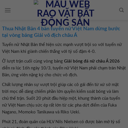
Skip
to
content
Thua Nhật Bản 4 bàn tuyển nữ Việt Nam dừng bước
tại vòng bảng Giải vô địch châu Á
Tuyển nữ Nhật Bản thể hiện sức mạnh vượt trội so với tuyển nữ
Việt Nam khi giành chiến thắng với tỷ số đậm 4-0.
Ở lượt trận cuối cùng vòng bảng
Giải bóng đá nữ châu Á 2026
diễn ra lúc 16h ngày 10/3, tuyển nữ Việt Nam phải chạm trán Nhật
Bản, ứng viên nặng ký cho chức vô địch.
Chất lượng nhân sự vượt trội giúp các cô gái đến từ xứ sở mặt
trời mọc dễ dàng chiếm phần lớn quyền kiểm soát bóng và làm
chủ thế trận. Suốt 20 phút đầu hiệp một, khung thành của tuyển
nữ Việt Nam chịu sức ép rất lớn từ các pha dứt điểm của Fuka
Nagano, Momoko Tanikawa và Riko Ueki.
Phút 21, đoàn quân của HLV Nils Nielsen có được bàn mở tỷ số