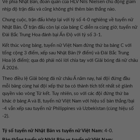
Về phía Nhật Bản, đoàn quân của HLV Nils Nielsen chủ động giảm
nhịp độ trận đấu và cũng không ghi thêm bàn thắng nào.
Chung cuộc, trận đấu khép lại với tỷ số 4-0 nghiêng về tuyển nữ
Nhật Bản. Ở trận đấu còn lại của bảng C diễn ra cùng giờ, tuyển nữ
Đài Bắc Trung Hoa đánh bại Ấn Độ với tỷ số 3-1.
Kết thúc vòng bảng, tuyển nữ Việt Nam đứng thứ ba bảng C với
tổng cộng 3 điểm, xếp sau Nhật Bản (9 điểm) và Đài Bắc Trung
Hoa (6 điểm); qua đó phải nói lời chia tay với Giải bóng đá nữ châu
Á 2026.
Theo điều lệ Giải bóng đá nữ châu Á năm nay, hai đội đứng đầu
mỗi bảng cùng hai đội xếp thứ ba có thành tích tốt nhất sẽ giành
quyền vào vòng Tứ kết. Tuy nhiên, so với các đội đứng thứ ba
khác ở bảng A và B, tuyển nữ Việt Nam với hiệu số bàn thắng/bại
-4 vẫn xếp sau tuyển nữ Philippines và Uzbekistan (cùng hiệu số
-2).
Tỷ số tuyển nữ Nhật Bản vs tuyển nữ Việt Nam:
4-0.
Bàn thắng tuyển nữ Nhật Bản vs tuyển nữ Việt Nam: