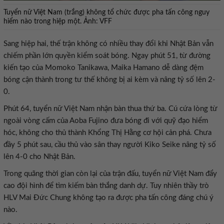
Tuyển nữ Việt Nam (trắng) không tổ chức được pha tấn công nguy
hiểm nào trong hiệp một. Ảnh: VFF
Sang hiệp hai, thế trận không có nhiều thay đổi khi Nhật Bản vẫn
chiếm phần lớn quyền kiểm soát bóng. Ngay phút 51, từ đường
kiến tạo của Momoko Tanikawa, Maika Hamano dễ dàng đệm
bóng cận thành trong tư thế không bị ai kèm và nâng tỷ số lên 2-
0.
Phút 64, tuyển nữ Việt Nam nhận bàn thua thứ ba. Cú cứa lòng từ
ngoài vòng cấm của Aoba Fujino đưa bóng đi với quỹ đạo hiểm
hóc, không cho thủ thành Khổng Thị Hằng cơ hội cản phá. Chưa
đầy 5 phút sau, cầu thủ vào sân thay người Kiko Seike nâng tỷ số
lên 4-0 cho Nhật Bản.
Trong quãng thời gian còn lại của trận đấu, tuyển nữ Việt Nam đẩy
cao đội hình để tìm kiếm bàn thắng danh dự. Tuy nhiên thầy trò
HLV Mai Đức Chung không tạo ra được pha tấn công đáng chú ý
nào.