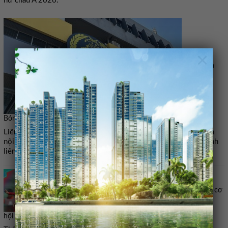
nữ châu Á 2026.
×
Liên đoàn
Bóng đá Malaysia: Án kỷ luật được áp đặt ‘không tương xứng’
Liên đoàn Bóng đá Malaysia (FAM) xác nhận đã nhận được phần
nội dung quyết định do Tòa án Trọng tài Thể thao (CAS) ban hành
liên quan đến vụ việc 7 cầu thủ nhập tịch không đúng quy định.
Thua Đài Bắc Trung Hoa, tuyển nữ Việt Nam lỡ cơ
hội vươn lên đầu bảng