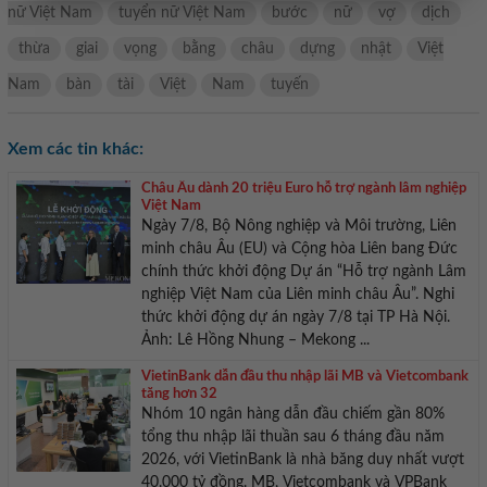
nữ Việt Nam
tuyển nữ Việt Nam
bước
nữ
vợ
dịch
thừa
giai
vọng
bằng
châu
dựng
nhật
Việt
Nam
bàn
tài
Việt
Nam
tuyến
Xem các tin khác:
Châu Âu dành 20 triệu Euro hỗ trợ ngành lâm nghiệp
Việt Nam
Ngày 7/8, Bộ Nông nghiệp và Môi trường, Liên
minh châu Âu (EU) và Cộng hòa Liên bang Đức
chính thức khởi động Dự án “Hỗ trợ ngành Lâm
nghiệp Việt Nam của Liên minh châu Âu”. Nghi
thức khởi động dự án ngày 7/8 tại TP Hà Nội.
Ảnh: Lê Hồng Nhung – Mekong ...
VietinBank dẫn đầu thu nhập lãi MB và Vietcombank
tăng hơn 32
Nhóm 10 ngân hàng dẫn đầu chiếm gần 80%
tổng thu nhập lãi thuần sau 6 tháng đầu năm
2026, với VietinBank là nhà băng duy nhất vượt
40.000 tỷ đồng. MB, Vietcombank và VPBank