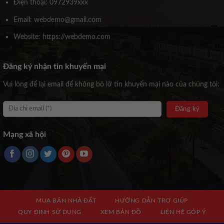
Điện thoại: 0972939xxx
Email: webdemo@gmail.com
Website: https://webdemo.com
Đăng ký nhận tin khuyến mại
Vui lòng để lại email để không bỏ lỡ tin khuyến mại nào của chúng tôi:
Mạng xã hội
MUA BÁN NHÀ ĐẤT
HƯỚNG DẪN TRỢ GIÚP
QUY ĐỊNH SỬ DỤNG
XEM BẢN ĐỒ
LIÊN HỆ GÓP Ý