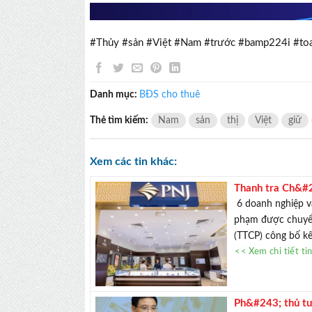
#Thủy #sản #Việt #Nam #trước #bamp224i #t
Danh mục:
BĐS cho thuê
Thẻ tìm kiếm:
Nam
sản
thị
Việt
giữ
Xem các tin khác:
Thanh tra Ch&#2
Hồng, PNJ, SJC,
6 doanh nghiệp và
phạm được chuyển
(TTCP) công bố kết
<< Xem chi tiết ti
Ph&#243; thủ t