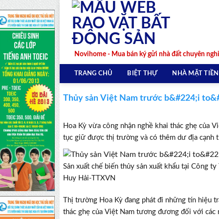
Skip
to
content
Novihome - Mua bán ký gửi nhà đất chuyên ngh
TRANG CHỦ
BIỆT THỰ
NHÀ MẶT TIỀN
Thủy sản Việt Nam trước b&#224;i to&#
Hoa Kỳ vừa công nhận nghề khai thác ghẹ của Vi
tục giữ được thị trường và có thêm dư địa cạnh t
Sản xuất chế biến thủy sản xuất khẩu tại Công t
Huy Hải-TTXVN
Thị trường Hoa Kỳ đang phát đi những tín hiệu t
thác ghẹ của Việt Nam tương đương đối với các 