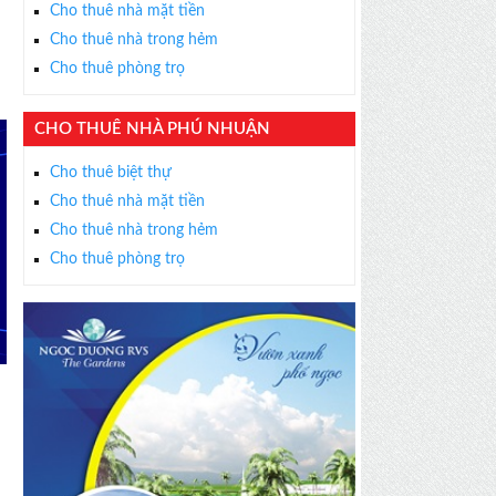
Cho thuê nhà mặt tiền
ồ
Cho thuê nhà trong hẻm
Cho thuê phòng trọ
×
CHO THUÊ NHÀ PHÚ NHUẬN
ỄN PHÍ
Cho thuê biệt thự
s thân thiện, nhiệt tình,
Cho thuê nhà mặt tiền
m được BĐS ưng ý!
Cho thuê nhà trong hẻm
Cho thuê phòng trọ