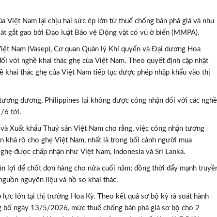
a Việt Nam lại chịu hai sức ép lớn từ thuế chống bán phá giá và nhu
oát gắt gao bởi Đạo luật Bảo vệ Động vật có vú ở biển (MMPA).
Việt Nam (Vasep), Cơ quan Quản lý Khí quyển và Đại dương Hoa
i với nghề khai thác ghẹ của Việt Nam. Theo quyết định cập nhật
 khai thác ghẹ của Việt Nam tiếp tục được phép nhập khẩu vào thị
tương đương, Philippines lại không được công nhận đối với các nghề
/6 tới.
và Xuất khẩu Thuỷ sản Việt Nam cho rằng, việc công nhận tương
n khá rõ cho ghẹ Việt Nam, nhất là trong bối cảnh người mua
ghẹ được chấp nhận như Việt Nam, Indonesia và Sri Lanka.
ận lợi để chốt đơn hàng cho nửa cuối năm; đồng thời đẩy mạnh truyề
nguồn nguyên liệu và hồ sơ khai thác.
p lực lớn tại thị trường Hoa Kỳ. Theo kết quả sơ bộ kỳ rà soát hành
g bố ngày 13/5/2026, mức thuế chống bán phá giá sơ bộ cho 2