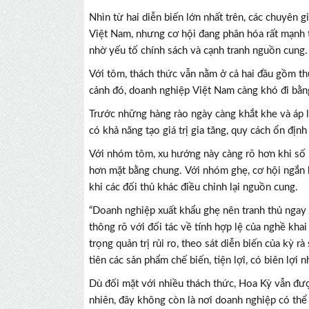
Nhìn từ hai diễn biến lớn nhất trên, các chuyên 
Việt Nam, nhưng cơ hội đang phân hóa rất mạnh t
nhờ yếu tố chính sách và cạnh tranh nguồn cung.
Với tôm, thách thức vẫn nằm ở cả hai đầu gồm t
cảnh đó, doanh nghiệp Việt Nam càng khó đi bằn
Trước những hàng rào ngày càng khắt khe và áp l
có khả năng tạo giá trị gia tăng, quy cách ổn định
Với nhóm tôm, xu hướng này càng rõ hơn khi số l
hơn mặt bằng chung. Với nhóm ghẹ, cơ hội ngắn 
khi các đối thủ khác điều chỉnh lại nguồn cung.
“Doanh nghiệp xuất khẩu ghẹ nên tranh thủ ngay 
thông rõ với đối tác về tính hợp lệ của nghề kha
trọng quản trị rủi ro, theo sát diễn biến của kỳ rà
tiên các sản phẩm chế biến, tiện lợi, có biên lợi 
Dù đối mặt với nhiều thách thức, Hoa Kỳ vẫn đượ
nhiên, đây không còn là nơi doanh nghiệp có thể