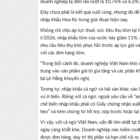
doanh nghiệp bị đơn lần lượt là 10,76% và 6,3%
Đây chưa phải là kết quả cuối cùng, nhưng đủ để
nhập khẩu Hoa Kỳ trong giai đoạn hiện nay.
Không chỉ chịu áp lực thuế, sức tiêu thụ tôm tạ
I/2026, nhập khẩu tôm của nước này giảm 11%, r
nhu cầu tiêu thụ khó phục hồi trước áp lực giá v
với các đơn hàng tôm.
“Trong bối cảnh đó, doanh nghiệp Việt Nam khó c
trung vào sản phẩm giá trị gia tăng và các phân 
bà Lê Hằng khuyến nghị.
Tương tự, nhập khẩu cá ngừ và hải sản khác vào 
vú ở biển. Riêng với cá ngừ, ngoài yêu cầu về “
chế biến nhập khẩu phải có Giấy chứng nhận xuất
heo” và kèm chứng từ hỗ trợ, nộp trước hoặc tại
Vì vậy, với cá ngừ Việt Nam, vấn đề lớn nhất tại
ngày càng khắt khe. Doanh nghiệp nào kiểm soát 
được đơn hàng, duy trì thị phần và hạn chế rủi ro 