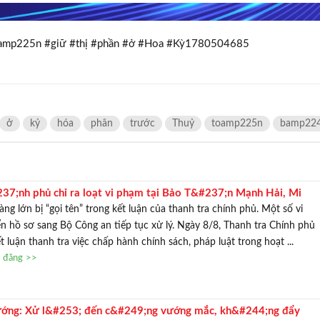
oamp225n #giữ #thị #phần #ở #Hoa #Kỳ1780504685
ở
kỷ
hóa
phân
trước
Thuỷ
toamp225n
bamp224
37;nh phủ chỉ ra loạt vi phạm tại Bảo T&#237;n Mạnh Hải, Mi
 DOJI, chuyển hồ sơ sang Bộ C&#244;ng an
ng lớn bị “gọi tên” trong kết luận của thanh tra chính phủ. Một số vi
 hồ sơ sang Bộ Công an tiếp tục xử lý. Ngày 8/8, Thanh tra Chính phủ
 luận thanh tra việc chấp hành chính sách, pháp luật trong hoạt ...
n đăng >>
ướng: Xử l&#253; đến c&#249;ng vướng mắc, kh&#244;ng đẩy