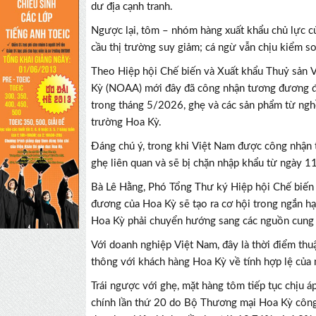
dư địa cạnh tranh.
Ngược lại, tôm – nhóm hàng xuất khẩu chủ lực củ
cầu thị trường suy giảm; cá ngừ vẫn chịu kiểm s
Theo Hiệp hội Chế biến và Xuất khẩu Thuỷ sản 
Kỳ (NOAA) mới đây đã công nhận tương đương đố
trong tháng 5/2026, ghẹ và các sản phẩm từ nghề
trường Hoa Kỳ.
Đáng chú ý, trong khi Việt Nam được công nhận 
ghẹ liên quan và sẽ bị chặn nhập khẩu từ ngày 11
Bà Lê Hằng, Phó Tổng Thư ký Hiệp hội Chế biến 
đương của Hoa Kỳ sẽ tạo ra cơ hội trong ngắn hạ
Hoa Kỳ phải chuyển hướng sang các nguồn cung 
Với doanh nghiệp Việt Nam, đây là thời điểm thu
thông với khách hàng Hoa Kỳ về tính hợp lệ của 
Trái ngược với ghẹ, mặt hàng tôm tiếp tục chịu á
chính lần thứ 20 do Bộ Thương mại Hoa Kỳ côn