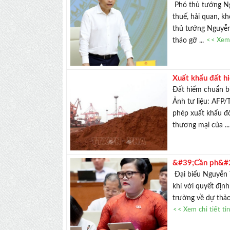
doanh nghiệp đ
Phó thủ tướng Ng
thuế, hải quan, k
thủ tướng Nguyễn
tháo gỡ ...
<< Xem 
Xuất khẩu đất 
Đất hiếm chuẩn bị
Ảnh tư liệu: AFP
phép xuất khẩu đố
thương mại của ..
&#39;Cần ph&#22
tư sai&#39;
Đại biểu Nguyễn T
khí với quyết định
trường về dự thảo
<< Xem chi tiết ti