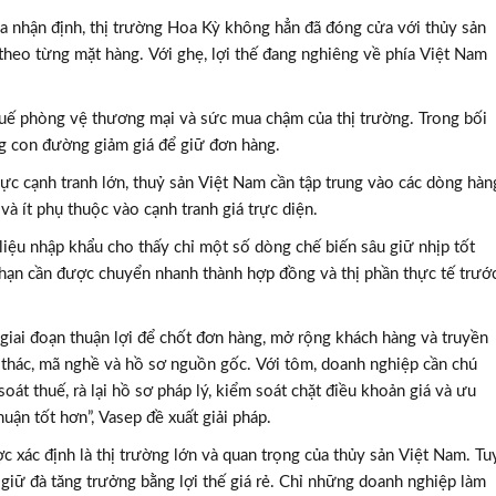
gia nhận định, thị trường Hoa Kỳ không hẳn đã đóng cửa với thủy sản
heo từng mặt hàng. Với ghẹ, lợi thế đang nghiêng về phía Việt Nam
huế phòng vệ thương mại và sức mua chậm của thị trường. Trong bối
g con đường giảm giá để giữ đơn hàng.
ực cạnh tranh lớn, thuỷ sản Việt Nam cần tập trung vào các dòng hàn
 và ít phụ thuộc vào cạnh tranh giá trực diện.
iệu nhập khẩu cho thấy chỉ một số dòng chế biến sâu giữ nhịp tốt
hạn cần được chuyển nhanh thành hợp đồng và thị phần thực tế trướ
giai đoạn thuận lợi để chốt đơn hàng, mở rộng khách hàng và truyền
i thác, mã nghề và hồ sơ nguồn gốc. Với tôm, doanh nghiệp cần chú
 soát thuế, rà lại hồ sơ pháp lý, kiểm soát chặt điều khoản giá và ưu
nhuận tốt hơn”, Vasep đề xuất giải pháp.
c xác định là thị trường lớn và quan trọng của thủy sản Việt Nam. Tu
 giữ đà tăng trưởng bằng lợi thế giá rẻ. Chỉ những doanh nghiệp làm