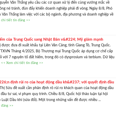
i v&#242;ng
uyễn Văn Thắng yêu cầu các cơ quan xử lý đến cùng vướng mắc về
hông né tránh, đùn đẩy khiến doanh nghiệp phải đi vòng. Ngày 8/8, Phó
 Văn Thắng làm việc với các bộ ngành, địa phương và doanh nghiệp về
chi tiết tin đăng >>
hiếm của Trung Quốc sang Nhật Bản v&#224; Mỹ giảm mạnh
 được đưa đi xuất khẩu tại Liên Vân Cảng, tỉnh Giang Tô, Trung Quốc.
/TTXVN Tháng 4/2025, Bộ Thương mại Trung Quốc áp dụng cơ chế cấp
i với 7 nguyên tố đất hiếm, trong đó có dysprosium và terbium. Dữ liệu
.
<< Xem chi tiết tin đăng >>
6;n định rủi ro của hoạt động dầu kh&#237; với quyết định đầu
hị Sửu đề xuất cần phân định rõ rủi ro khách quan của hoạt động dầu
 đầu tư sai, vi phạm quy trình. Chiều 8/8, Quốc hội thảo luận tại hội
 Luật Dầu khí (sửa đổi). Một trong những vấn đề được nhiều ...
n đăng >>