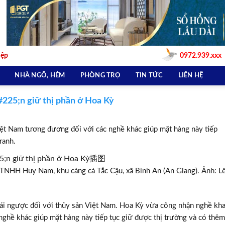
iệp
0972.939.xxx
NHÀ NGÕ, HẺM
PHÒNG TRỌ
TIN TỨC
LIÊN HỆ
225;n giữ thị phần ở Hoa Kỳ
ệt Nam tương đương đối với các nghề khác giúp mặt hàng này tiếp
ranh.
y TNHH Huy Nam, khu cảng cá Tắc Cậu, xã Bình An (An Giang). Ảnh: L
rái ngược đối với thủy sản Việt Nam. Hoa Kỳ vừa công nhận nghề kha
nghề khác giúp mặt hàng này tiếp tục giữ được thị trường và có thêm