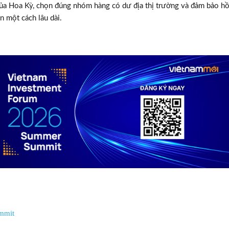
 của Hoa Kỳ, chọn đúng nhóm hàng có dư địa thị trường và đảm bảo h
n một cách lâu dài.
TƯ VẤN MI
Với hơn 1000 căn nhà và 50 sale
chúng tôi sẽ giúp bạn tì
mmit