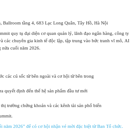
s, Ballroom tầng 4, 683 Lạc Long Quân, Tây Hồ, Hà Nội
it quy tụ đại diện cơ quan quản lý, lãnh đạo ngân hàng, công ty
à các chuyên gia kinh tế độc lập, tập trung vào bức tranh vĩ mô, AI
g nửa cuối năm 2026.
c các cú sốc từ bên ngoài và cơ hội từ bên trong
 ra quyết định đến thế hệ sản phẩm đầu tư mới
thị trường chứng khoán và các kênh tài sản phổ biến
mmer Summit.
i năm 2026” để có cơ hội nhận vé mời đặc biệt từ Ban Tổ chức.