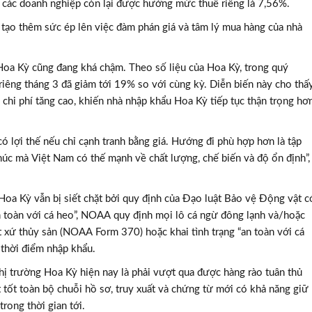
; các doanh nghiệp còn lại được hưởng mức thuế riêng là 7,56%.
 tạo thêm sức ép lên việc đàm phán giá và tâm lý mua hàng của nhà
i Hoa Kỳ cũng đang khá chậm. Theo số liệu của Hoa Kỳ, trong quý
iêng tháng 3 đã giảm tới 19% so với cùng kỳ. Diễn biến này cho thấ
à chi phí tăng cao, khiến nhà nhập khẩu Hoa Kỳ tiếp tục thận trọng hơ
ó lợi thế nếu chỉ cạnh tranh bằng giá. Hướng đi phù hợp hơn là tập
khúc mà Việt Nam có thế mạnh về chất lượng, chế biến và độ ổn định”,
Hoa Kỳ vẫn bị siết chặt bởi quy định của Đạo luật Bảo vệ Động vật c
an toàn với cá heo”, NOAA quy định mọi lô cá ngừ đông lạnh và/hoặc
 xứ thủy sản (NOAA Form 370) hoặc khai tình trạng “an toàn với cá
 thời điểm nhập khẩu.
 thị trường Hoa Kỳ hiện nay là phải vượt qua được hàng rào tuân thủ
tốt toàn bộ chuỗi hồ sơ, truy xuất và chứng từ mới có khả năng giữ
trong thời gian tới.