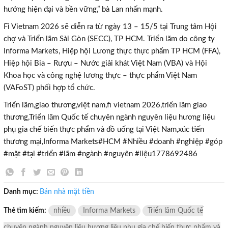
hướng hiện đại và bền vững,” bà Lan nhấn mạnh.
Fi Vietnam 2026 sẽ diễn ra từ ngày 13 – 15/5 tại Trung tâm Hội
chợ và Triển lãm Sài Gòn (SECC), TP HCM. Triển lãm do công ty
Informa Markets, Hiệp hội Lương thực thực phẩm TP HCM (FFA),
×
Hiệp hội Bia – Rượu – Nước giải khát Việt Nam (VBA) và Hội
Khoa học và công nghệ lương thực – thực phẩm Việt Nam
(VAFoST) phối hợp tổ chức.
Triển lãm,giao thương,việt nam,fi vietnam 2026,triển lãm giao
thương,Triển lãm Quốc tế chuyên ngành nguyên liệu hương liệu
phụ gia chế biến thực phẩm và đồ uống tại Việt Nam,xúc tiến
thương mại,Informa Markets#HCM #Nhiều #doanh #nghiệp #góp
#mặt #tại #triển #lãm #ngành #nguyên #liệu1778692486
Danh mục:
Bán nhà mặt tiền
Thẻ tìm kiếm:
nhiều
Informa Markets
Triển lãm Quốc tế
chuyên ngành nguyên liệu hương liệu phụ gia chế biến thực phẩm và