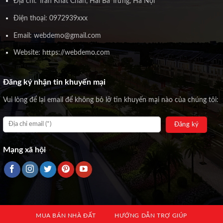
Địa chỉ: Trần Khát Chân, Hai Bà Trưng, Hà Nội
Điện thoại: 0972939xxx
Email: webdemo@gmail.com
Website: https://webdemo.com
Đăng ký nhận tin khuyến mại
Vui lòng để lại email để không bỏ lỡ tin khuyến mại nào của chúng tôi:
Mạng xã hội
MUA BÁN NHÀ ĐẤT
HƯỚNG DẪN TRỢ GIÚP