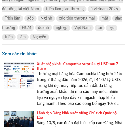
đồ uống tại Việt Nam
triển lãm giao thương
fi vietnam 2026
Triển lãm
góp
Ngành
xúc tiến thương mại
mặt
giao
TƯ VẤN MIỄN PHÍ
thương
HCM
doanh
nghiệp
Việt Nam
tài
liệu
Với hơn 1000 căn nhà và 50 sales thân thiện, nhiệt tình,
triển
làm
Nguyễn
chúng tôi sẽ giúp bạn tìm được BĐS ưng ý!
Xem các tin khác:
Xuất nhập khẩu Campuchia vượt 44 tỷ USD sau 7
tháng
Thương mại hàng hóa Campuchia tăng hơn 21%
trong 7 tháng đầu năm 2026, đạt 44,07 tỷ USD.
Trong khi dệt may tiếp tục dẫn dắt đà tăng
trưởng xuất khẩu, thì nhu cầu máy móc, nhiên
liệu và nguyên liệu đẩy kim ngạch nhập khẩu
tăng mạnh. Theo báo cáo công bố ngày 10/8 ...
Lãnh đạo Đảng Nhà nước viếng Chủ tịch Quốc hội
Lào
Sáng 10/8, các đoàn đại biểu cấp cao Đảng, Nhà