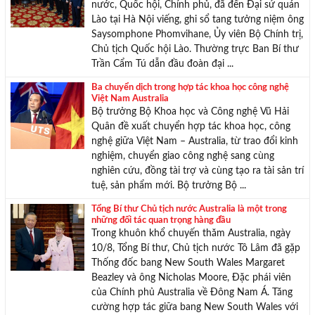
nước, Quốc hội, Chính phủ, đã đến Đại sứ quán
Lào tại Hà Nội viếng, ghi sổ tang tưởng niệm ông
Saysomphone Phomvihane, Ủy viên Bộ Chính trị,
Chủ tịch Quốc hội Lào. Thường trực Ban Bí thư
Trần Cẩm Tú dẫn đầu đoàn đại ...
Ba chuyển dịch trong hợp tác khoa học công nghệ
Việt Nam Australia
Bộ trưởng Bộ Khoa học và Công nghệ Vũ Hải
Quân đề xuất chuyển hợp tác khoa học, công
nghệ giữa Việt Nam – Australia, từ trao đổi kinh
nghiệm, chuyển giao công nghệ sang cùng
nghiên cứu, đồng tài trợ và cùng tạo ra tài sản trí
tuệ, sản phẩm mới. Bộ trưởng Bộ ...
Tổng Bí thư Chủ tịch nước Australia là một trong
những đối tác quan trọng hàng đầu
Trong khuôn khổ chuyến thăm Australia, ngày
10/8, Tổng Bí thư, Chủ tịch nước Tô Lâm đã gặp
Thống đốc bang New South Wales Margaret
Beazley và ông Nicholas Moore, Đặc phái viên
của Chính phủ Australia về Đông Nam Á. Tăng
cường hợp tác giữa bang New South Wales với