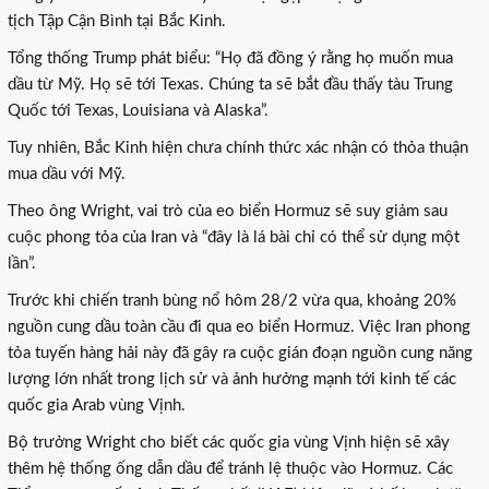
tịch Tập Cận Bình tại Bắc Kinh.
Tổng thống Trump phát biểu: “Họ đã đồng ý rằng họ muốn mua
dầu từ Mỹ. Họ sẽ tới Texas. Chúng ta sẽ bắt đầu thấy tàu Trung
Quốc tới Texas, Louisiana và Alaska”.
Tuy nhiên, Bắc Kinh hiện chưa chính thức xác nhận có thỏa thuận
mua dầu với Mỹ.
Theo ông Wright, vai trò của eo biển Hormuz sẽ suy giảm sau
cuộc phong tỏa của Iran và “đây là lá bài chỉ có thể sử dụng một
lần”.
Trước khi chiến tranh bùng nổ hôm 28/2 vừa qua, khoảng 20%
nguồn cung dầu toàn cầu đi qua eo biển Hormuz. Việc Iran phong
tỏa tuyến hàng hải này đã gây ra cuộc gián đoạn nguồn cung năng
lượng lớn nhất trong lịch sử và ảnh hưởng mạnh tới kinh tế các
quốc gia Arab vùng Vịnh.
Bộ trưởng Wright cho biết các quốc gia vùng Vịnh hiện sẽ xây
thêm hệ thống ống dẫn dầu để tránh lệ thuộc vào Hormuz. Các