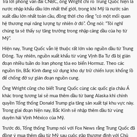
Trả lời phỏng vấn đài CNBC, ông Wright chỉ rõ Trung Quốc hiện là
nước nhập khẩu dầu lớn nhất thế giới, trong khi Mỹ là nước sản
xuất dầu lớn nhất toàn cầu, đồng thời cho rằng “có một mối quan
hệ thương mại năng lượng tự nhiên ở đó”. Ông nói: “Tôi nghĩ
chúng ta sẽ thấy sự tăng trưởng trong nhập cảng dầu của họ từ
Mỹ”.
Hiện nay, Trung Quốc vẫn lệ thuộc rất lớn vào nguồn dầu từ Trung
Đông. Tuy nhiên, nguồn xuất khẩu từ vùng Vịnh Ba Tư đã bị gián
đoạn nhiều tuần do Iran phong tỏa eo biển Hormuz. Theo các
nguồn tin, Bắc Kinh đang sử dụng kho dự trữ chiến lược khổng lồ
để chống đỡ sự gián đoạn nguồn cung.
Ông Wright cũng cho biết Trung Quốc cùng các quốc gia châu Á
khác trong tương lai sẽ mua thêm dầu từ bang Alaska khi chính
quyền Tổng thống Donald Trump gia tăng sản xuất tại khu vực này.
Trong giai đoạn hiện nay, Bắc Kinh sẽ nhập thêm dầu từ vùng
duyên hải Vịnh México của Mỹ.
Trước đó, Tổng thống Trump nói với Fox News rằng Trung Quốc đã
đồng ý mua thêm dầu từ Mỹ sau cuộc gặp thượng đỉnh với Chủ