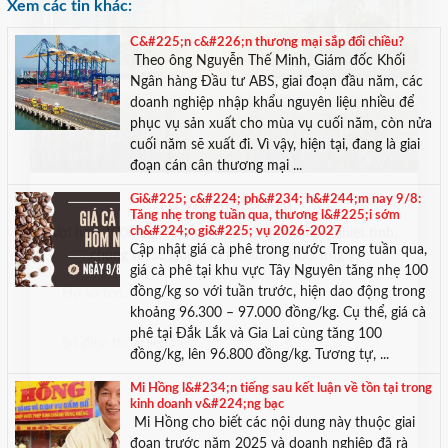
Xem các tin khác:
C&#225;n c&#226;n thương mại sắp đổi chiều?
Theo ông Nguyễn Thế Minh, Giám đốc Khối
Ngân hàng Đầu tư ABS, giai đoạn đầu năm, các
doanh nghiệp nhập khẩu nguyên liệu nhiều để
phục vụ sản xuất cho mùa vụ cuối năm, còn nửa
cuối năm sẽ xuất đi. Vì vậy, hiện tại, đang là giai
đoạn cán cân thương mại ...
Gi&#225; c&#224; ph&#234; h&#244;m nay 9/8:
Tăng nhẹ trong tuần qua, thương l&#225;i sớm
ch&#224;o gi&#225; vụ 2026-2027
TƯ VẤN MIỄN PHÍ
Cập nhật giá cà phê trong nước Trong tuần qua,
Với hơn 1000 căn nhà và 50 sales thân thiện, nhiệt tình,
giá cà phê tại khu vực Tây Nguyên tăng nhẹ 100
chúng tôi sẽ giúp bạn tìm được BĐS ưng ý!
đồng/kg so với tuần trước, hiện dao động trong
khoảng 96.300 – 97.000 đồng/kg. Cụ thể, giá cà
phê tại Đắk Lắk và Gia Lai cùng tăng 100
đồng/kg, lên 96.800 đồng/kg. Tương tự, ...
Mi Hồng l&#234;n tiếng sau kết luận về tồn tại trong
kinh doanh v&#224;ng bạc
Mi Hồng cho biết các nội dung này thuộc giai
đoạn trước năm 2025 và doanh nghiệp đã rà