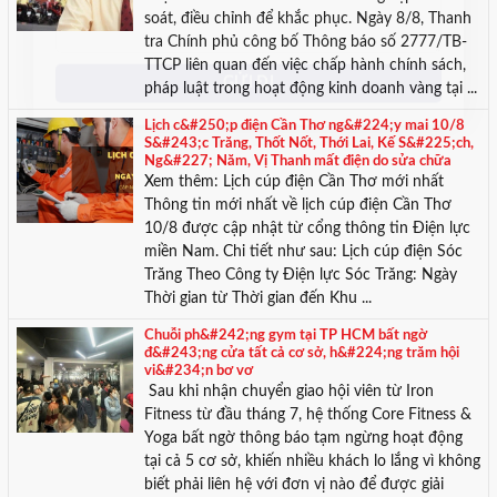
soát, điều chỉnh để khắc phục. Ngày 8/8, Thanh
tra Chính phủ công bố Thông báo số 2777/TB-
TTCP liên quan đến việc chấp hành chính sách,
pháp luật trong hoạt động kinh doanh vàng tại ...
Lịch c&#250;p điện Cần Thơ ng&#224;y mai 10/8
S&#243;c Trăng, Thốt Nốt, Thới Lai, Kế S&#225;ch,
Ng&#227; Năm, Vị Thanh mất điện do sửa chữa
Xem thêm: Lịch cúp điện Cần Thơ mới nhất
Thông tin mới nhất về lịch cúp điện Cần Thơ
10/8 được cập nhật từ cổng thông tin Điện lực
miền Nam. Chi tiết như sau: Lịch cúp điện Sóc
Trăng Theo Công ty Điện lực Sóc Trăng: Ngày
Thời gian từ Thời gian đến Khu ...
Chuỗi ph&#242;ng gym tại TP HCM bất ngờ
đ&#243;ng cửa tất cả cơ sở, h&#224;ng trăm hội
vi&#234;n bơ vơ
Sau khi nhận chuyển giao hội viên từ Iron
Fitness từ đầu tháng 7, hệ thống Core Fitness &
Yoga bất ngờ thông báo tạm ngừng hoạt động
tại cả 5 cơ sở, khiến nhiều khách lo lắng vì không
biết phải liên hệ với đơn vị nào để được giải