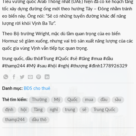
Tiểu vương quốc Arab Thống nhất (UAE) hiện đã có kế hoạch tăng
tốc xây dựng đường ống mới theo hướng Tây – Đông nhằm tránh
eo biển này. Ông nói: “Sẽ có những tuyến đường khác để năng
lượng rời khỏi Vịnh Ba Tư”.
Theo Bộ trưởng Wright, mặc dù tầm quan trọng của eo biển
Hormuz sẽ giảm xuống, nhưng vai trò sản xuất năng lượng của các
quốc gia vùng Vịnh vẫn tiếp tục quan trọng.
trung quốc, dầu thô#Trung #Quốc #sẽ #tăng #mua #dầu
#thamp244 #Mỹ #sau #hội #nghị #thượng #đỉnh1778926329
×
Danh mục:
BĐS cho thuê
Thẻ tìm kiếm:
Thường
Mỹ
Quốc
mua
đầu
sầu
định
hội
Tăng
nghỉ
trung
sẽ
Trung Quốc
thamp244
dầu thô