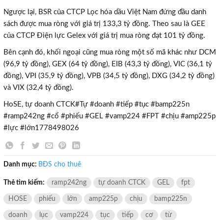
Ngược lại, BSR của CTCP Lọc hóa dầu Việt Nam đứng đầu danh
sách được mua ròng với giá trị 133,3 tỷ đồng. Theo sau là GEE
của CTCP Điện lực Gelex với giá trị mua ròng đạt 101 tỷ đồng.
Bên cạnh đó, khối ngoại cũng mua ròng một số mã khác như DCM
(96,9 tỷ đồng), GEX (64 tỷ đồng), EIB (43,3 tỷ đồng), VIC (36,1 tỷ
đồng), VPI (35,9 tỷ đồng), VPB (34,5 tỷ đồng), DXG (34,2 tỷ đồng)
và VIX (32,4 tỷ đồng).
HoSE, tự doanh CTCK#Tự #doanh #tiếp #tục #bamp225n
#ramp242ng #cổ #phiếu #GEL #vamp224 #FPT #chịu #amp225p
#lực #lớn1778498026
×
Danh mục:
BĐS cho thuê
Thẻ tìm kiếm:
ramp242ng
tự doanh CTCK
GEL
fpt
HOSE
phiếu
lớn
amp225p
chịu
bamp225n
doanh
lục
vamp224
tục
tiếp
cơ
từ