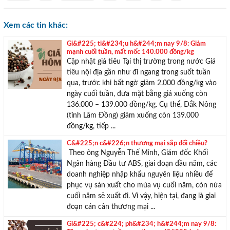
Xem các tin khác:
Gi&#225; ti&#234;u h&#244;m nay 9/8: Giảm
mạnh cuối tuần, mất mốc 140.000 đồng/kg
Cập nhật giá tiêu Tại thị trường trong nước Giá
tiêu nội địa gần như đi ngang trong suốt tuần
qua, trước khi bất ngờ giảm 2.000 đồng/kg vào
ngày cuối tuần, đưa mặt bằng giá xuống còn
136.000 – 139.000 đồng/kg. Cụ thể, Đắk Nông
(tỉnh Lâm Đồng) giảm xuống còn 139.000
đồng/kg, tiếp ...
TƯ VẤN MIỄN PHÍ
C&#225;n c&#226;n thương mại sắp đổi chiều?
Với hơn 1000 căn nhà và 50 sales thân thiện, nhiệt tình,
Theo ông Nguyễn Thế Minh, Giám đốc Khối
chúng tôi sẽ giúp bạn tìm được BĐS ưng ý!
Ngân hàng Đầu tư ABS, giai đoạn đầu năm, các
doanh nghiệp nhập khẩu nguyên liệu nhiều để
phục vụ sản xuất cho mùa vụ cuối năm, còn nửa
cuối năm sẽ xuất đi. Vì vậy, hiện tại, đang là giai
đoạn cán cân thương mại ...
Gi&#225; c&#224; ph&#234; h&#244;m nay 9/8: