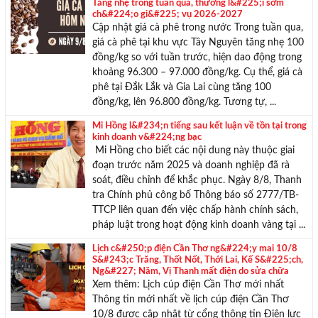
Tăng nhẹ trong tuần qua, thương l&#225;i sớm
ch&#224;o gi&#225; vụ 2026-2027
Cập nhật giá cà phê trong nước Trong tuần qua,
giá cà phê tại khu vực Tây Nguyên tăng nhẹ 100
đồng/kg so với tuần trước, hiện dao động trong
khoảng 96.300 – 97.000 đồng/kg. Cụ thể, giá cà
phê tại Đắk Lắk và Gia Lai cùng tăng 100
đồng/kg, lên 96.800 đồng/kg. Tương tự, ...
Mi Hồng l&#234;n tiếng sau kết luận về tồn tại trong
kinh doanh v&#224;ng bạc
Mi Hồng cho biết các nội dung này thuộc giai
đoạn trước năm 2025 và doanh nghiệp đã rà
soát, điều chỉnh để khắc phục. Ngày 8/8, Thanh
tra Chính phủ công bố Thông báo số 2777/TB-
TTCP liên quan đến việc chấp hành chính sách,
pháp luật trong hoạt động kinh doanh vàng tại ...
Lịch c&#250;p điện Cần Thơ ng&#224;y mai 10/8
S&#243;c Trăng, Thốt Nốt, Thới Lai, Kế S&#225;ch,
Ng&#227; Năm, Vị Thanh mất điện do sửa chữa
Xem thêm: Lịch cúp điện Cần Thơ mới nhất
Thông tin mới nhất về lịch cúp điện Cần Thơ
10/8 được cập nhật từ cổng thông tin Điện lực