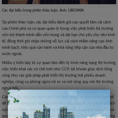
Các đại biểu trong phiên thảo luận. Ảnh: UBCKNN
Tại phiên thảo luận, các đại biểu đánh giá cao quyết tâm cải cách
của Chính phủ và cơ quan quản lý trong việc phát triển thị trường
vốn trở thành kênh dẫn vốn trung và dài hạn chủ yếu cho nền kinh
tế, đồng thời ghi nhận những nỗ lực cải cách nhằm nâng cao tính
minh bạch, hiệu quả vận hành và khả năng tiếp cận của nhà đầu tư
nước ngoài.
Nhiều ý kiến bày tỏ sự quan tâm đến lộ trình nâng hạng thị trường,
việc triển khai các cơ chế mới như CCP, tài khoản giao dịch tổng
cũng như các giải pháp phát triển thị trường trái phiếu doanh
nghiệp, công cụ phòng ngừa rủi ro và mở rộng quy mô thị trường
ngoại hối.
×
Các nhà đầu tư cũng đánh giá Việt Nam đang sở hữu nhiều lợi thế
để thu hút dòng vốn dài hạn nhờ nền tảng tăng trưởng kinh tế tích
cực, vị trí ngày càng quan trọng trong chuỗi cung ứng toàn cầu và
quyết tâm thúc đẩy các cải cách mang tính cấu trúc nhằm xây dựng