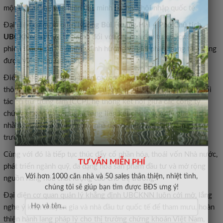
một thị trường vốn hiện đại, minh bạch và hội nhập quốc tế.
Đại diện cơ quan quản lý,
ông Bùi Hoàng Hải – Phó Chủ tịch
UBCKNN
đã trực tiếp trao đổi với các nhà đầu tư quốc tế tại
phiên thảo luận về những định hướng và giải pháp trọng tâm đang
được Việt Nam triển khai.
Điển hình là việc hoàn thiện các cơ chế, hạ tầng thị trường theo
thông lệ quốc tế, như cơ chế tài khoản giao dịch tổng (OTA), đối
tác bù trừ trung tâm (CCP), hệ thống kết nối giữa các công ty
chứng khoán và các ngân hàng liên kết phục vụ xử lý giao dịch
nhằm tạo thuận lợi hơn cho nhà đầu tư nước ngoài tham gia thị
trường.
Cùng với đó là tiếp tục thúc đẩy cổ phần hóa, thoái vốn Nhà nước,
phát triển ngành quỹ, đa dạng hóa sản phẩm đầu tư và mở rộng
TƯ VẤN MIỄN PHÍ
nguồn hàng hóa chất lượng cao cho thị trường.
Với hơn 1000 căn nhà và 50 sales thân thiện, nhiệt tình,
chúng tôi sẽ giúp bạn tìm được BĐS ưng ý!
Đại diện cơ quan quản lý khẳng định UBCKNN luôn cởi mở, lắng
nghe ý kiến chuyên gia và nhà đầu tư quốc tế để tham mưu, hoàn
thiện hành lang pháp lý cho thị trường chứng khoán Việt Nam,