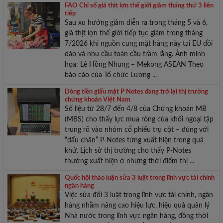
FAO Chỉ số giá thịt lợn thế giới giảm tháng thứ 3 liên
tiếp
Sau xu hướng giảm diễn ra trong tháng 5 và 6,
giá thịt lợn thế giới tiếp tục giảm trong tháng
7/2026 khi nguồn cung mặt hàng này tại EU dồi
dào và nhu cầu toàn cầu trầm lắng. Ảnh minh
họa: Lê Hồng Nhung – Mekong ASEAN Theo
báo cáo của Tổ chức Lương ...
Dòng tiền giấu mặt P Notes đang trở lại thị trường
chứng khoán Việt Nam
Số liệu từ 28/7 đến 4/8 của Chứng khoán MB
(MBS) cho thấy lực mua ròng của khối ngoại tập
trung rõ vào nhóm cổ phiếu trụ cột – đúng với
“dấu chân” P-Notes từng xuất hiện trong quá
khứ. Lịch sử thị trường cho thấy P-Notes
thường xuất hiện ở những thời điểm thị ...
Quốc hội thảo luận sửa 3 luật trong lĩnh vực tài chính
ngân hàng
Việc sửa đổi 3 luật trong lĩnh vực tài chính, ngân
hàng nhằm nâng cao hiệu lực, hiệu quả quản lý
Nhà nước trong lĩnh vực ngân hàng, đồng thời