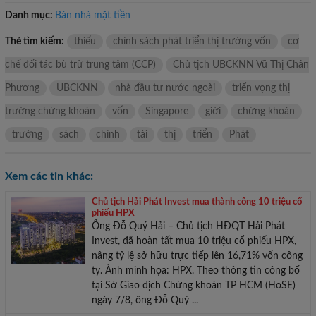
Danh mục:
Bán nhà mặt tiền
Thẻ tìm kiếm:
thiếu
chính sách phát triển thị trường vốn
cơ
chế đối tác bù trừ trung tâm (CCP)
Chủ tịch UBCKNN Vũ Thị Chân
Phương
UBCKNN
nhà đầu tư nước ngoài
triển vọng thị
trường chứng khoán
vốn
Singapore
giới
chứng khoán
trưởng
sách
chính
tài
thị
triển
Phát
Xem các tin khác:
Chủ tịch Hải Phát Invest mua thành công 10 triệu cổ
phiếu HPX
Ông Đỗ Quý Hải – Chủ tịch HĐQT Hải Phát
Invest, đã hoàn tất mua 10 triệu cổ phiếu HPX,
nâng tỷ lệ sở hữu trực tiếp lên 16,71% vốn công
ty. Ảnh minh họa: HPX. Theo thông tin công bố
tại Sở Giao dịch Chứng khoán TP HCM (HoSE)
ngày 7/8, ông Đỗ Quý ...