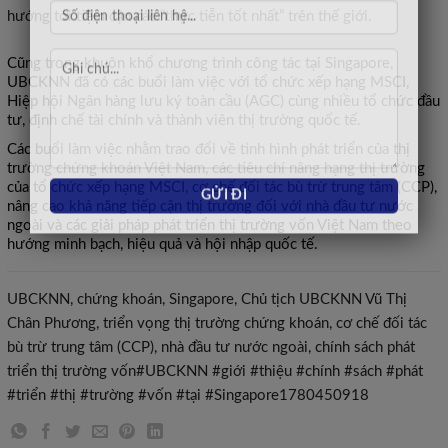
hướng tới tiệm cận các “thực tiễn tốt nhất” trên thế giới.
Cũng trong khuôn khổ chương trình công tác tại Singapore,
UBCKNN đã có các buổi làm việc với tổ chức xếp hạng MSCI,
Hiệp hội Ngân hàng lưu ký toàn cầu (AGC) cùng nhiều tổ chức đầu
tư, định chế tài chính và thành viên thị trường quốc tế.
Các buổi làm việc nhằm trao đổi về tình hình phát triển của thị
trường chứng khoán Việt Nam, các tiêu chí nâng hạng thị trường
của tổ chức xếp hạng MSCI, cơ chế đối tác bù trừ trung tâm (CCP),
nâng cao khả năng tiếp cận thị trường đối với nhà đầu tư nước
ngoài và các giải pháp phát triển thị trường vốn Việt Nam theo
hướng minh bạch, hiệu quả và hội nhập quốc tế.
UBCKNN, chứng khoán, Singapore, Chủ tịch UBCKNN Vũ Thị
Chân Phương, triển vọng thị trường chứng khoán, cơ chế đối tác
bù trừ trung tâm (CCP), nhà đầu tư nước ngoài, chính sách phát
triển thị trường vốn#UBCKNN #giới #thiệu #chính #sách #phát
#triển #thị #trường #vốn #tại #Singapore1780450918