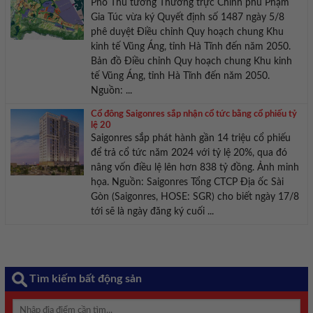
Phó Thủ tướng Thường trực Chính phủ Phạm
Gia Túc vừa ký Quyết định số 1487 ngày 5/8
phê duyệt Điều chỉnh Quy hoạch chung Khu
kinh tế Vũng Áng, tỉnh Hà Tĩnh đến năm 2050.
Bản đồ Điều chỉnh Quy hoạch chung Khu kinh
tế Vũng Áng, tỉnh Hà Tĩnh đến năm 2050.
Nguồn: ...
Cổ đông Saigonres sắp nhận cổ tức bằng cổ phiếu tỷ
lệ 20
Saigonres sắp phát hành gần 14 triệu cổ phiếu
để trả cổ tức năm 2024 với tỷ lệ 20%, qua đó
nâng vốn điều lệ lên hơn 838 tỷ đồng. Ảnh minh
họa. Nguồn: Saigonres Tổng CTCP Địa ốc Sài
Gòn (Saigonres, HOSE: SGR) cho biết ngày 17/8
tới sẽ là ngày đăng ký cuối ...
Tìm kiếm bất động sản