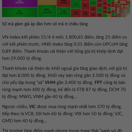
Số mã giảm giá áp đảo hơn số mã ở chiều tăng.
VN-Index kết phiên 15/4 ở mốc 1.800,65 điểm, tăng 25 điểm so
với kết phiên trước. HNX-Index tăng 0,31 điểm còn UPCoM tăng
0,89 điểm. Thanh khoản cải thiện với tổng giá trị khớp lệnh đạt
hơn 29.000 tỷ đồng.
Thanh khoản cải thiện do khối ngoại gia tăng giao dịch, với giá trị
đạt hơn 8.000 tỷ đồng. Khối này bán ròng gần 3.500 tỷ đồng và
chủ yếu tập trung “xả”
VHM
gần 3.400 tỷ đồng.
FPT
cũng bị bán
ròng mạnh hơn 400 tỷ đồng, kế đến là STB 87 tỷ đồng, DCM 70
tỷ đồng; MWG, VNM gần 40 tỷ đồng…
Ngược chiều,
VIC
được mua ròng mạnh nhất hơn 370 tỷ đồng,
tiếp theo là VCB, SSI hơn 60 tỷ đồng; VIX hơn 50 tỷ đồng; VJC,
GMD hơn 40 tỷ đồng…
Thị trường tăng điểm mạnh nhưng trong trạng thái “xanh vỏ đỏ