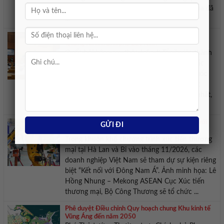
cựu Đại sứ Ukraine tại Mỹ Olha Stefanishyna đã
...
Quốc hội thảo luận về việc thành lập thành phố
Quảng Ninh thành phố Bắc Ninh
Quốc hội hôm nay thảo luận ở Tổ về việc thành
lập thành phố Quảng Ninh và thành phố Bắc
Ninh. Kỳ họp không thường lệ thứ nhất, Quốc
hội khóa XVI. Ảnh: Media Quốc hội Tiếp tục
chương trình kỳ họp không thường lệ thứ nhất,
Quốc hội khóa XVI ngày 6/8, buổi sáng, ...
Doanh nghiệp Việt sẽ tham dự sự kiện Kết nối với
Đông Nam Á tại Hà Lan
Trong khuôn khổ chương trình xúc tiến thương
mại tại Hà Lan và Bỉ vào tháng 11/2026, các
doanh nghiệp Việt Nam sẽ tham dự sự kiện riêng
biệt “Kết nối với Đông Nam Á”. Ảnh minh họa: Lê
Hồng Nhung – Mekong ASEAN Cục Xúc tiến
thương mại, Bộ Công Thương sẽ tổ chức ...
Phê duyệt Điều chỉnh Quy hoạch chung Khu kinh tế
Vũng Áng đến năm 2050