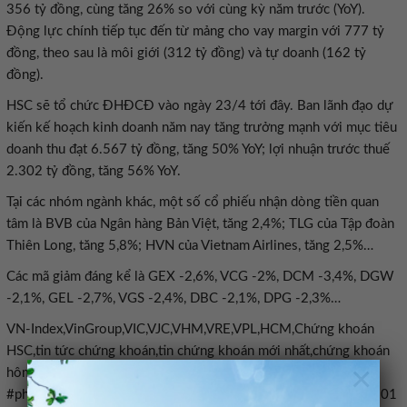
356 tỷ đồng, cùng tăng 26% so với cùng kỳ năm trước (YoY).
Động lực chính tiếp tục đến từ mảng cho vay margin với 777 tỷ
đồng, theo sau là môi giới (312 tỷ đồng) và tự doanh (162 tỷ
đồng).
HSC sẽ tổ chức ĐHĐCĐ vào ngày 23/4 tới đây. Ban lãnh đạo dự
kiến kế hoạch kinh doanh năm nay tăng trưởng mạnh với mục tiêu
doanh thu đạt 6.567 tỷ đồng, tăng 50% YoY; lợi nhuận trước thuế
2.302 tỷ đồng, tăng 56% YoY.
Tại các nhóm ngành khác, một số cổ phiếu nhận dòng tiền quan
tâm là BVB của Ngân hàng Bản Việt, tăng 2,4%; TLG của Tập đoàn
Thiên Long, tăng 5,8%; HVN của Vietnam Airlines, tăng 2,5%…
Các mã giảm đáng kể là GEX -2,6%, VCG -2%, DCM -3,4%, DGW
-2,1%, GEL -2,7%, VGS -2,4%, DBC -2,1%, DPG -2,3%…
VN-Index,VinGroup,VIC,VJC,VHM,VRE,VPL,HCM,Chứng khoán
HSC,tin tức chứng khoán,tin chứng khoán mới nhất,chứng khoán
×
hôm nay,tin chứng khoán#VIC #về #lại #đỉnh #lịch #sử #cổ
#phiếu #của #HSC #bật #tăng #từ #đáy #ngắn #hạn1776246101