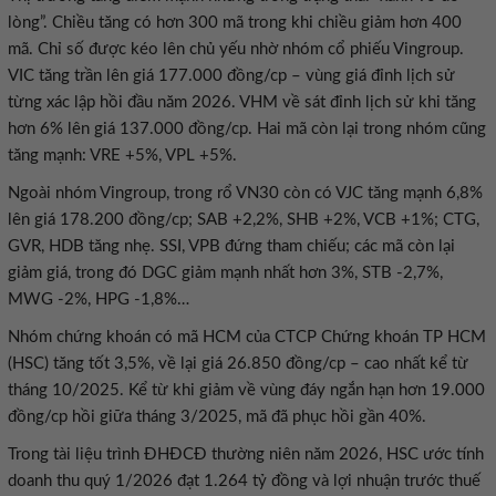
lòng”. Chiều tăng có hơn 300 mã trong khi chiều giảm hơn 400
mã. Chỉ số được kéo lên chủ yếu nhờ nhóm cổ phiếu Vingroup.
VIC tăng trần lên giá 177.000 đồng/cp – vùng giá đỉnh lịch sử
từng xác lập hồi đầu năm 2026. VHM về sát đỉnh lịch sử khi tăng
hơn 6% lên giá 137.000 đồng/cp. Hai mã còn lại trong nhóm cũng
tăng mạnh: VRE +5%, VPL +5%.
Ngoài nhóm Vingroup, trong rổ VN30 còn có VJC tăng mạnh 6,8%
lên giá 178.200 đồng/cp; SAB +2,2%, SHB +2%, VCB +1%; CTG,
GVR, HDB tăng nhẹ. SSI, VPB đứng tham chiếu; các mã còn lại
giảm giá, trong đó DGC giảm mạnh nhất hơn 3%, STB -2,7%,
MWG -2%, HPG -1,8%…
Nhóm chứng khoán có mã HCM của CTCP Chứng khoán TP HCM
(HSC) tăng tốt 3,5%, về lại giá 26.850 đồng/cp – cao nhất kể từ
tháng 10/2025. Kể từ khi giảm về vùng đáy ngắn hạn hơn 19.000
đồng/cp hồi giữa tháng 3/2025, mã đã phục hồi gần 40%.
Trong tài liệu trình ĐHĐCĐ thường niên năm 2026, HSC ước tính
doanh thu quý 1/2026 đạt 1.264 tỷ đồng và lợi nhuận trước thuế