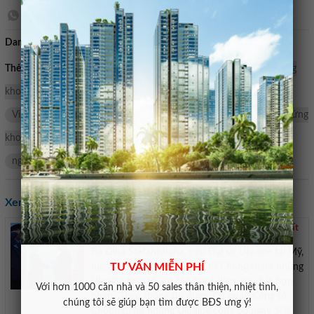
Danh mục:
Bán nhà mặt tiền
Thẻ tìm kiếm:
tin tức chứng khoán
tin chứng khoán
Chứng
khoán HSC
chứng khoán hôm nay
VJC
VPL
HSC
VinGroup
vê
Lịch
phiếu
bất
Hàn
Sự
tin chứng
khoán mới nhất
HCM
VN-Index
VHM
VRE
VIC
ngân
Tăng
lại
đẩy
định
của
cơ
từ
Xem các tin khác:
Cựu Đại sứ Ukraine tại Mỹ bị truy tố vì làm giàu bất
hợp pháp
Bà Olha Stefanishyna, cựu Đại sứ Ukraine tại Mỹ,
TƯ VẤN MIỄN PHÍ
ngày 5/8 bị Cơ quan Công tố Chống tham nhũng
Ukraine truy tố với cáo buộc ‘làm giàu bất hợp
Với hơn 1000 căn nhà và 50 sales thân thiện, nhiệt tình,
pháp’. Theo thông tin được Cơ quan Công tố
chúng tôi sẽ giúp bạn tìm được BĐS ưng ý!
Chống tham nhũng Ukraine công bố ngày 5/8,