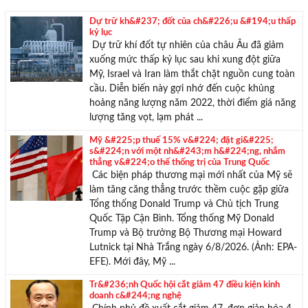
Dự trữ kh&#237; đốt của ch&#226;u &#194;u thấp
kỷ lục
Dự trữ khí đốt tự nhiên của châu Âu đã giảm
xuống mức thấp kỷ lục sau khi xung đột giữa
Mỹ, Israel và Iran làm thắt chặt nguồn cung toàn
cầu. Diễn biến này gợi nhớ đến cuộc khủng
hoảng năng lượng năm 2022, thời điểm giá năng
lượng tăng vọt, lạm phát ...
Mỹ &#225;p thuế 15% v&#224; đặt gi&#225;
TƯ VẤN MIỄN PHÍ
s&#224;n với một nh&#243;m h&#224;ng, nhắm
thẳng v&#224;o thế thống trị của Trung Quốc
Với hơn 1000 căn nhà và 50 sales thân thiện, nhiệt tình,
Các biện pháp thương mại mới nhất của Mỹ sẽ
chúng tôi sẽ giúp bạn tìm được BĐS ưng ý!
làm tăng căng thẳng trước thềm cuộc gặp giữa
Tổng thống Donald Trump và Chủ tịch Trung
Quốc Tập Cận Bình. Tổng thống Mỹ Donald
Trump và Bộ trưởng Bộ Thương mại Howard
Lutnick tại Nhà Trắng ngày 6/8/2026. (Ảnh: EPA-
EFE). Mới đây, Mỹ ...
Tr&#236;nh Quốc hội cắt giảm 47 điều kiện kinh
doanh c&#244;ng nghệ