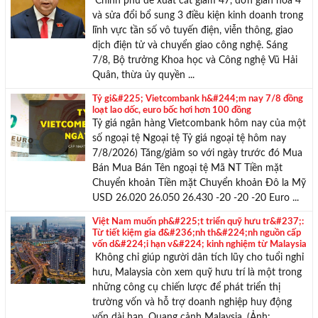
Chính phủ đề xuất cắt giảm 47, đơn giản hóa 4
và sửa đổi bổ sung 3 điều kiện kinh doanh trong
lĩnh vực tần số vô tuyến điện, viễn thông, giao
dịch điện tử và chuyển giao công nghệ. Sáng
7/8, Bộ trưởng Khoa học và Công nghệ Vũ Hải
Quân, thừa ủy quyền ...
Tỷ gi&#225; Vietcombank h&#244;m nay 7/8 đồng
loạt lao dốc, euro bốc hơi hơn 100 đồng
Tỷ giá ngân hàng Vietcombank hôm nay của một
số ngoại tệ Ngoại tệ Tỷ giá ngoại tệ hôm nay
7/8/2026) Tăng/giảm so với ngày trước đó Mua
Bán Mua Bán Tên ngoại tệ Mã NT Tiền mặt
Chuyển khoản Tiền mặt Chuyển khoản Đô la Mỹ
USD 26.020 26.050 26.430 -20 -20 -20 Euro ...
Việt Nam muốn ph&#225;t triển quỹ hưu tr&#237;:
Từ tiết kiệm gia đ&#236;nh th&#224;nh nguồn cấp
vốn d&#224;i hạn v&#224; kinh nghiệm từ Malaysia
Không chỉ giúp người dân tích lũy cho tuổi nghỉ
hưu, Malaysia còn xem quỹ hưu trí là một trong
những công cụ chiến lược để phát triển thị
trường vốn và hỗ trợ doanh nghiệp huy động
vốn dài hạn. Quang cảnh Malaysia. (Ảnh: