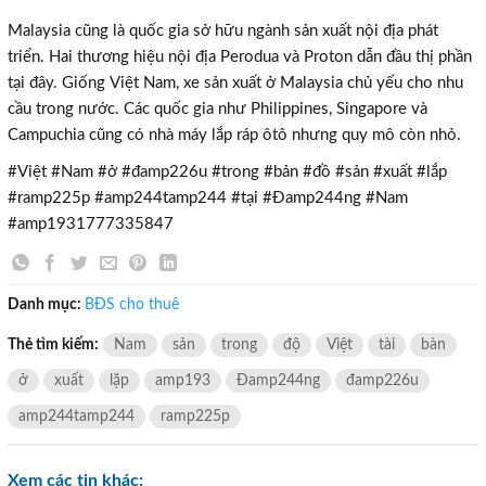
Malaysia cũng là quốc gia sở hữu ngành sản xuất nội địa phát
triển. Hai thương hiệu nội địa Perodua và Proton dẫn đầu thị phần
tại đây. Giống Việt Nam, xe sản xuất ở Malaysia chủ yếu cho nhu
cầu trong nước. Các quốc gia như Philippines, Singapore và
Campuchia cũng có nhà máy lắp ráp ôtô nhưng quy mô còn nhỏ.
#Việt #Nam #ở #đamp226u #trong #bản #đồ #sản #xuất #lắp
#ramp225p #amp244tamp244 #tại #Đamp244ng #Nam
#amp1931777335847
Danh mục:
BĐS cho thuê
Thẻ tìm kiếm:
Nam
sản
trong
độ
Việt
tài
bàn
ở
xuất
lặp
amp193
Đamp244ng
đamp226u
amp244tamp244
ramp225p
Xem các tin khác: