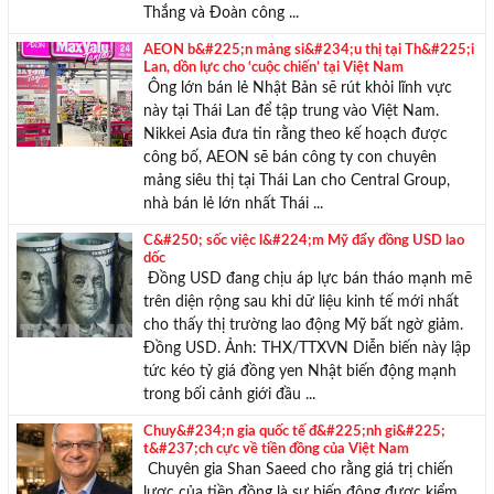
Thắng và Đoàn công ...
AEON b&#225;n mảng si&#234;u thị tại Th&#225;i
Lan, dồn lực cho ‘cuộc chiến’ tại Việt Nam
Ông lớn bán lẻ Nhật Bản sẽ rút khỏi lĩnh vực
này tại Thái Lan để tập trung vào Việt Nam.
Nikkei Asia đưa tin rằng theo kế hoạch được
công bố, AEON sẽ bán công ty con chuyên
mảng siêu thị tại Thái Lan cho Central Group,
nhà bán lẻ lớn nhất Thái ...
C&#250; sốc việc l&#224;m Mỹ đẩy đồng USD lao
dốc
Đồng USD đang chịu áp lực bán tháo mạnh mẽ
trên diện rộng sau khi dữ liệu kinh tế mới nhất
cho thấy thị trường lao động Mỹ bất ngờ giảm.
Đồng USD. Ảnh: THX/TTXVN Diễn biến này lập
tức kéo tỷ giá đồng yen Nhật biến động mạnh
trong bối cảnh giới đầu ...
Chuy&#234;n gia quốc tế đ&#225;nh gi&#225;
t&#237;ch cực về tiền đồng của Việt Nam
Chuyên gia Shan Saeed cho rằng giá trị chiến
lược của tiền đồng là sự biến động được kiểm