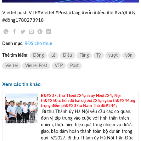
Viettel post, VTP#Viettel #Post #tăng #vốn #điều #lệ #vượt #tỷ
#đồng1780273918
TƯ VẤN MIỄN PHÍ
Danh mục:
BĐS cho thuê
Với hơn 1000 căn nhà và 50 sales thân thiện, nhiệt tình,
chúng tôi sẽ giúp bạn tìm được BĐS ưng ý!
Thẻ tìm kiếm:
Đồng
Lê
Điều
Tăng
Tỷ
vượt
vốn
Viettel
Viettel Post
VTP
Post
Xem các tin khác:
B&#237; thư Th&#224;nh ủy H&#224; Nội
th&#250;c tiến độ hai dự &#225;n giao th&#244;ng
trọng điểm ph&#237;a Nam Thủ đ&#244;
Bí thư Thành ủy Hà Nội yêu cầu các cơ quan,
đơn vị tập trung vào cuộc với tinh thần trách
nhiệm, thực hiện hiệu quả từng nhiệm vụ được
giao, bảo đảm hoàn thành toàn bộ dự án trong
quý IV/2027. Bí thư Thành ủy Hà Nội Trần Đức