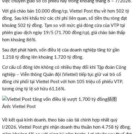
việc chuyển giao số cổ phiếu này trong khoảng tháng 6 – 7/2026.
Với giá chào bán 10.000 đồng/cp, Viettel Post thu về hơn 502 tỷ
đồng. Sau khi khấu trừ các chi phí liên quan, số tiền thu ròng đạt
khoảng 502 tỷ đồng. Tạm so với mức giá đóng cửa của VTP tại
phiên giao dịch ngày 19/5 (71.700 đồng/cp), giá chào bán thấp
hơn khoảng 86%.
Sau đợt phát hành, vốn điều lệ của doanh nghiệp tăng từ gần
1.218 tỷ đồng lên khoảng 1.720 tỷ đồng.
Cơ cấu cổ đông lớn không có nhiều thay đổi khi Tập đoàn Công
nghiệp – Viễn thông Quân đội (Viettel) tiếp tục giữ vai trò cổ
đông chi phối tại Viettel Post với hơn 105 triệu cổ phiếu VTP,
tương ứng tỷ lệ sở hữu 61,16%.
Ảnh: Viettel Post
Về kết quả kinh doanh, theo báo cáo tài chính hợp nhất quý
I/2026, Viettel Post ghi nhận doanh thu thuần hơn 4.758 tỷ đồng,