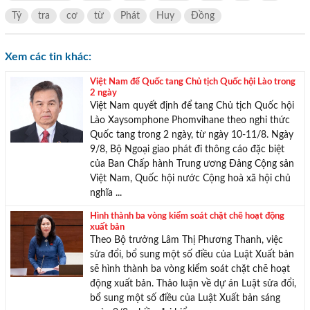
Tỷ
tra
cơ
từ
Phát
Huy
Đồng
Xem các tin khác:
Việt Nam để Quốc tang Chủ tịch Quốc hội Lào trong
2 ngày
Việt Nam quyết định để tang Chủ tịch Quốc hội
Lào Xaysomphone Phomvihane theo nghi thức
Quốc tang trong 2 ngày, từ ngày 10-11/8. Ngày
9/8, Bộ Ngoại giao phát đi thông cáo đặc biệt
của Ban Chấp hành Trung ương Đảng Cộng sản
TƯ VẤN MIỄN PHÍ
Việt Nam, Quốc hội nước Cộng hoà xã hội chủ
nghĩa ...
Với hơn 1000 căn nhà và 50 sales thân thiện, nhiệt tình,
chúng tôi sẽ giúp bạn tìm được BĐS ưng ý!
Hình thành ba vòng kiểm soát chặt chẽ hoạt động
xuất bản
Theo Bộ trưởng Lâm Thị Phương Thanh, việc
sửa đổi, bổ sung một số điều của Luật Xuất bản
sẽ hình thành ba vòng kiểm soát chặt chẽ hoạt
động xuất bản. Thảo luận về dự án Luật sửa đổi,
bổ sung một số điều của Luật Xuất bản sáng