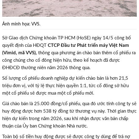
Ảnh minh họa: VVS.
Sở Giao dịch Chứng khoán TP HCM (HoSE) ngày 14/5 công bố
quyết định của HĐQT
CTCP Đầu tư Phát triển máy Việt Nam
(Vimid, mã VVS),
thông qua phương án chào bán thêm cổ phiếu ra
công chúng cho cổ đông hiện hữu, theo kế hoạch đã được
ĐHĐCĐ thường niên năm 2026 thông qua.
Số lượng cổ phiếu doanh nghiệp dự kiến chào bán là hơn 21,5
triệu đơn vị, với tỷ lệ thực hiện quyền 1:1, tức cổ đông sở hữu
một cổ phiếu sẽ được mua một cổ phiếu mới.
Giá chào bán là 25.000 đồng/cổ phiếu, qua đó ước tính công ty sẽ
huy động được hơn 538 tỷ đồng từ thương vụ này. Thời gian thực
hiện dự kiến trong năm 2026, sau khi nhận được văn bản chấp
thuận của Ủy ban Chứng khoán Nhà nước.
Toàn bộ số tiền huy động được sẽ được công ty dùng để trả nợ