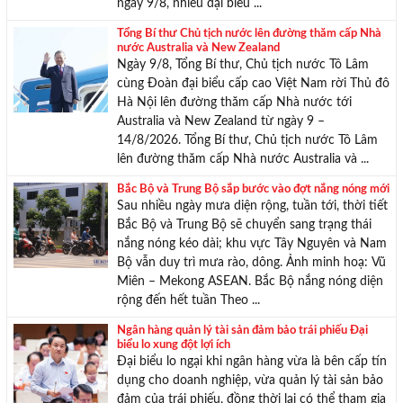
ngày 9/8, nhiều đại biểu ...
Tổng Bí thư Chủ tịch nước lên đường thăm cấp Nhà
nước Australia và New Zealand
Ngày 9/8, Tổng Bí thư, Chủ tịch nước Tô Lâm
cùng Đoàn đại biểu cấp cao Việt Nam rời Thủ đô
Hà Nội lên đường thăm cấp Nhà nước tới
Australia và New Zealand từ ngày 9 –
14/8/2026. Tổng Bí thư, Chủ tịch nước Tô Lâm
lên đường thăm cấp Nhà nước Australia và ...
Bắc Bộ và Trung Bộ sắp bước vào đợt nắng nóng mới
Sau nhiều ngày mưa diện rộng, tuần tới, thời tiết
Bắc Bộ và Trung Bộ sẽ chuyển sang trạng thái
nắng nóng kéo dài; khu vực Tây Nguyên và Nam
Bộ vẫn duy trì mưa rào, dông. Ảnh minh hoạ: Vũ
Miên – Mekong ASEAN. Bắc Bộ nắng nóng diện
rộng đến hết tuần Theo ...
Ngân hàng quản lý tài sản đảm bảo trái phiếu Đại
biểu lo xung đột lợi ích
Đại biểu lo ngại khi ngân hàng vừa là bên cấp tín
dụng cho doanh nghiệp, vừa quản lý tài sản bảo
đảm của trái phiếu, đồng thời lại có thể tham gia