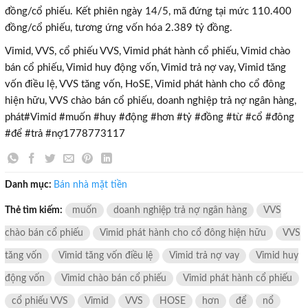
đồng/cổ phiếu. Kết phiên ngày 14/5, mã đứng tại mức 110.400
đồng/cổ phiếu, tương ứng vốn hóa 2.389 tỷ đồng.
Vimid, VVS, cổ phiếu VVS, Vimid phát hành cổ phiếu, Vimid chào
bán cổ phiếu, Vimid huy động vốn, Vimid trả nợ vay, Vimid tăng
vốn điều lệ, VVS tăng vốn, HoSE, Vimid phát hành cho cổ đông
hiện hữu, VVS chào bán cổ phiếu, doanh nghiệp trả nợ ngân hàng,
phát#Vimid #muốn #huy #động #hơn #tỷ #đồng #từ #cổ #đông
#để #trả #nợ1778773117
Danh mục:
Bán nhà mặt tiền
×
Thẻ tìm kiếm:
muốn
doanh nghiệp trả nợ ngân hàng
VVS
chào bán cổ phiếu
Vimid phát hành cho cổ đông hiện hữu
VVS
tăng vốn
Vimid tăng vốn điều lệ
Vimid trả nợ vay
Vimid huy
động vốn
Vimid chào bán cổ phiếu
Vimid phát hành cổ phiếu
cổ phiếu VVS
Vimid
VVS
HOSE
hơn
để
nổ