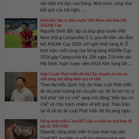
văn kiện chỉ đạo của Đảng, Nhà nước cũng như
kết quả của hội nghị. ...
Đình Bắc lập cú đúp tuyển Việt Nam vào Bán kết
ASEAN Cup
Nguyễn Đình Bắc lập cú đúp giúp tuyển Việt
Nam thắng Campuchia 3-1, qua đó tiến vào Bán
kết ASEAN Cup 2026 với ngôi nhất bảng A. Ở
lượt trận cuối cùng của Vòng bảng ASEAN Cup
2026 gặp Campuchia lúc 20h ngày 7/8 trên sân
Mỹ Đình, huấn luyện viên (HLV) Kim Sang Sik ...
Góp ý Luật Phát triển đô thị Cần chuyển từ xin cơ
chế sang chủ động kiến tạo cơ chế
Theo đại biểu Quốc hội, dự thảo Luật Phát triển
đô thị phải hướng tới chuyển các đô thị lớn từ vị
thế phải “xin cơ chế” sang chủ động “kiến tạo cơ
chế” và chịu trách nhiệm về kết quả. Thảo luận
tại tổ về dự án Luật Phát triển đô thị sáng ngày ...
Hãng phát triển ChatGPT sắp ra mắt loa tích hợp AI
giá từ 300 USD
OpenAI, hãng phát triển trí tuệ nhân tạo (AI)
ChatGPT, dự kiến ra mắt loa thông minh vào