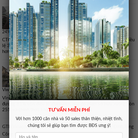
Doanh nghiệp mới thành lập đăng ký mua hơn
24% vốn Viwaseen
CTCP Đầu tư BNE, doanh nghiệp thành lập ngày 2/6 với vốn điều
lệ 330 tỷ đồng, vừa đăng ký mua lượng cổ phiếu đủ để sở hữu
hơn 24% vốn Viwaseen.
Vinaconex bán thành công 61% vốn điều lệ
Viwaseen
Vinaconex vừa hoàn tất bán ra 35,4 triệu cổ phiếu VIW, tương
đương 61% vốn điều lệ Viwaseen, qua đó giảm sở hữu xuống còn
25% và chính thức không còn là công ty mẹ.
TƯ VẤN MIỄN PHÍ
Với hơn 1000 căn nhà và 50 sales thân thiện, nhiệt tình,
chúng tôi sẽ giúp bạn tìm được BĐS ưng ý!
GTD,Vinaconex,Giầy Thượng Đình,CTCP Giầy Thượng Đình,Tổng
Công ty Vinaconex,ĐHĐCĐ Giầy Thượng Đình,Khu đất 277