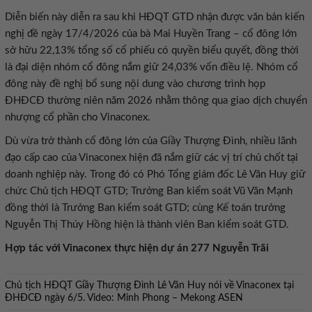
Diễn biến này diễn ra sau khi HĐQT GTD nhận được văn bản kiến
nghị đề ngày 17/4/2026 của bà Mai Huyền Trang – cổ đông lớn
sở hữu 22,13% tổng số cổ phiếu có quyền biểu quyết, đồng thời
là đại diện nhóm cổ đông nắm giữ 24,03% vốn điều lệ. Nhóm cổ
đông này đề nghị bổ sung nội dung vào chương trình họp
ĐHĐCĐ thường niên năm 2026 nhằm thông qua giao dịch chuyển
nhượng cổ phần cho Vinaconex.
Dù vừa trở thành cổ đông lớn của Giầy Thượng Đình, nhiều lãnh
đạo cấp cao của Vinaconex hiện đã nắm giữ các vị trí chủ chốt tại
doanh nghiệp này. Trong đó có Phó Tổng giám đốc Lê Văn Huy giữ
chức Chủ tịch HĐQT GTD; Trưởng Ban kiểm soát Vũ Văn Mạnh
đồng thời là Trưởng Ban kiểm soát GTD; cùng Kế toán trưởng
Nguyễn Thị Thúy Hồng hiện là thành viên Ban kiểm soát GTD.
Hợp tác với Vinaconex thực hiện dự án 277 Nguyễn Trãi
Chủ tịch HĐQT Giầy Thượng Đình Lê Văn Huy nói về Vinaconex tại
ĐHĐCĐ ngày 6/5. Video: Minh Phong – Mekong ASEN