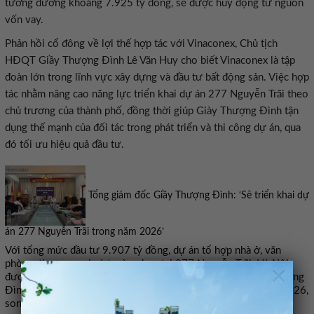
tương đương khoảng 7.925 tỷ đồng, sẽ được huy động từ nguồn
vốn vay.
Phản hồi cổ đông về lợi thế hợp tác với Vinaconex, Chủ tịch
HĐQT Giầy Thượng Đình Lê Văn Huy cho biết Vinaconex là tập
đoàn lớn trong lĩnh vực xây dựng và đầu tư bất động sản. Việc hợp
tác nhằm nâng cao năng lực triển khai dự án 277 Nguyễn Trãi theo
chủ trương của thành phố, đồng thời giúp Giày Thượng Đình tận
dụng thế mạnh của đối tác trong phát triển và thi công dự án, qua
đó tối ưu hiệu quả đầu tư.
Tổng giám đốc Giầy Thượng Đình: ‘Sẽ triển khai dự
án 277 Nguyễn Trãi trong năm 2026’
Với tổng mức đầu tư 9.907 tỷ đồng, dự án tổ hợp nhà ở, văn
phòng, thương mại và trường học tại 277 Nguyễn Trãi, Hà Nội,
×
được kỳ vọng trở thành trụ cột tăng trưởng mới của Giầy Thượng
Đình. Doanh nghiệp đặt mục tiêu khởi động ngay trong năm 2026,
song song với việc di dời nhà máy về Ninh Bình.