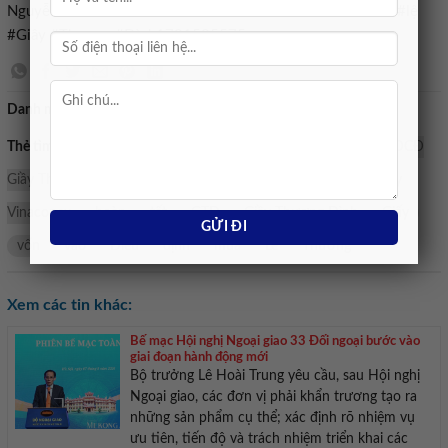
Nguyễn Trãi#Vinaconex #hoàn #tất #mua #vào #vốn #điều #lệ
#Giây #Thượng #Đình1781505575
Danh mục:
Bán nhà mặt tiền
Thẻ tìm kiếm:
Vinaconex
Khu đất 277 Nguyễn Trãi
ĐHĐCĐ
Giầy Thượng Đình
CTCP Giầy Thượng Đình
Tổng Công ty
Vinaconex
hoàn
tất
GTD
Giầy Thượng Đình
Giấy
vốn
vào
Điều
định
mua
Lê
Thường
Xem các tin khác:
Bế mạc Hội nghị Ngoại giao 33 Đối ngoại bước vào
giai đoạn hành động mới
Bộ trưởng Lê Hoài Trung yêu cầu, sau Hội nghị
Ngoại giao, các đơn vị phải khẩn trương tạo ra
những sản phẩm cụ thể; xác định rõ nhiệm vụ
ưu tiên, tiến độ và trách nhiệm triển khai các