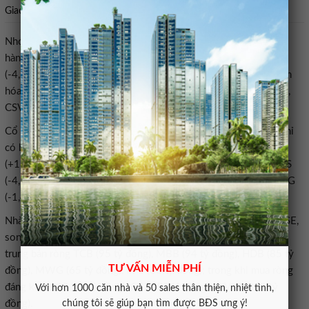
Giao dịch khối ngoại phiên 6/4. Ảnh: VNDirect
Nhóm dầu khí tiếp tục chịu áp lực mạnh trong phiên chiều khi
hàng loạt mã giảm trên 2% như PVC (-2,9%), PVD (-3,7%), BSR
(-4,7%), OIL (-5,3%), PVO (-5,4%), PVS (-6,4%). Tương tự, nhóm
hóa chất cũng chìm trong sắc đỏ với DPM (-4,2%), PHR (-3,5%),
CSV (-3,1%), LAS (-2,4%), DCM (-3%).
Cổ phiếu bất động sản diễn biến kém tích cực khi toàn nhóm chỉ
có ba mã tăng trên HOSE là KOS (+0,4%), CRE (+1,2%) và NVL
(+1,7%). Ngược lại, nhiều mã giảm mạnh như HDG (-4,8%), DXS
(-4,1%), DIG (-3,9%), DXG (-3,8%), CEO (-3%), PDR (-2,2%), NLG
(-1,4%).
Nhà đầu tư nước ngoài tiếp tục bán ròng 114 tỷ đồng trên HOSE,
song quy mô đã giảm 93% so với phiên trước. Khối ngoại tập
trung bán ròng TCB (95 tỷ đồng), MBB (94 tỷ đồng), HDB (85 tỷ
TƯ VẤN MIỄN PHÍ
đồng), MWG (65 tỷ đồng), FPT (60 tỷ đồng); trong khi mua ròng
đáng kể ở VIC (62 tỷ đồng), GEX (52 tỷ đồng) và VNM (49 tỷ
Với hơn 1000 căn nhà và 50 sales thân thiện, nhiệt tình,
chúng tôi sẽ giúp bạn tìm được BĐS ưng ý!
đồng).