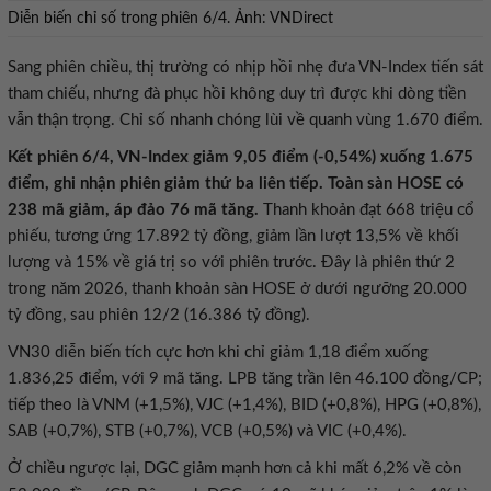
Diễn biến chỉ số trong phiên 6/4. Ảnh: VNDirect
Sang phiên chiều, thị trường có nhịp hồi nhẹ đưa VN-Index tiến sát
tham chiếu, nhưng đà phục hồi không duy trì được khi dòng tiền
vẫn thận trọng. Chỉ số nhanh chóng lùi về quanh vùng 1.670 điểm.
Kết phiên 6/4, VN-Index giảm 9,05 điểm (-0,54%) xuống 1.675
điểm, ghi nhận phiên giảm thứ ba liên tiếp. Toàn sàn HOSE có
238 mã giảm, áp đảo 76 mã tăng.
Thanh khoản đạt 668 triệu cổ
phiếu, tương ứng 17.892 tỷ đồng, giảm lần lượt 13,5% về khối
lượng và 15% về giá trị so với phiên trước. Đây là phiên thứ 2
trong năm 2026, thanh khoản sàn HOSE ở dưới ngưỡng 20.000
tỷ đồng, sau phiên 12/2 (16.386 tỷ đồng).
VN30 diễn biến tích cực hơn khi chỉ giảm 1,18 điểm xuống
1.836,25 điểm, với 9 mã tăng. LPB tăng trần lên 46.100 đồng/CP;
tiếp theo là VNM (+1,5%), VJC (+1,4%), BID (+0,8%), HPG (+0,8%),
SAB (+0,7%), STB (+0,7%), VCB (+0,5%) và VIC (+0,4%).
Ở chiều ngược lại, DGC giảm mạnh hơn cả khi mất 6,2% về còn