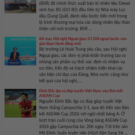
(BSR) đã chính thức xuất bán lô nhiên liệu Diesel
sinh học B5 (DO B5) đầu tiên từ Nhà máy Lọc
dầu Dung Quất, đánh dấu bước tiến mới trong
lộ trình thương mại hóa các dòng nhiên liệu thân
thiện với môi trường. BSR ...
Bế mạc Hội nghị Ngoại giao 33 Đối ngoại bước vào
giai đoạn hành động mới
Bộ trưởng Lê Hoài Trung yêu cầu, sau Hội nghị
Ngoại giao, các đơn vị phải khẩn trương tạo ra
những sản phẩm cụ thể; xác định rõ nhiệm vụ
ưu tiên, tiến độ và trách nhiệm triển khai các
văn kiện chỉ đạo của Đảng, Nhà nước cũng như
kết quả của hội nghị. ...
Đình Bắc lập cú đúp tuyển Việt Nam vào Bán kết
ASEAN Cup
Nguyễn Đình Bắc lập cú đúp giúp tuyển Việt
Nam thắng Campuchia 3-1, qua đó tiến vào Bán
kết ASEAN Cup 2026 với ngôi nhất bảng A. Ở
lượt trận cuối cùng của Vòng bảng ASEAN Cup
2026 gặp Campuchia lúc 20h ngày 7/8 trên sân
Mỹ Đình, huấn luyện viên (HLV) Kim Sang Sik ...