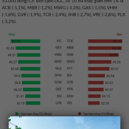
53.000 đồng/CP. Bên cạnh DGC, có 10 mã khác giảm trên 1% là
ACB (-1,1%), MBB (-1,2%), MWG (-1,3%), GAS (-1,5%), VHM
(-1,8%), GVR (-1,9%), TCB (-2,4%), SHB (-2,7%), VRE (-2,8%), PLX
(-3,2%).
×