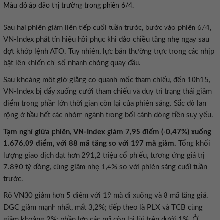
Màu đỏ áp đảo thị trường trong phiên 6/4.
Sau hai phiên giảm liên tiếp cuối tuần trước, bước vào phiên 6/4,
VN-Index phát tín hiệu hồi phục khi đảo chiều tăng nhẹ ngay sau
đợt khớp lệnh ATO. Tuy nhiên, lực bán thường trực trong các nhịp
bật lên khiến chỉ số nhanh chóng quay đầu.
Sau khoảng một giờ giằng co quanh mốc tham chiếu, đến 10h15,
VN-Index bị đẩy xuống dưới tham chiếu và duy trì trạng thái giảm
điểm trong phần lớn thời gian còn lại của phiên sáng. Sắc đỏ lan
rộng ở hầu hết các nhóm ngành trong bối cảnh dòng tiền suy yếu.
Tạm nghỉ giữa phiên, VN-Index giảm 7,95 điểm (-0,47%) xuống
1.676,09 điểm, với 88 mã tăng so với 197 mã giảm.
Tổng khối
lượng giao dịch đạt hơn 291,2 triệu cổ phiếu, tương ứng giá trị
7.890 tỷ đồng, cùng giảm nhẹ 1,4% so với phiên sáng cuối tuần
trước.
Rổ VN30 giảm hơn 5 điểm với 19 mã đi xuống và 8 mã tăng giá.
DGC giảm mạnh nhất, mất 3,2%; tiếp theo là PLX và TCB cùng
giảm khoảng 2%; phần lớn các mã còn lại lùi trên dưới 1%. Ở