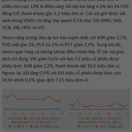
chiều tích cực, LPB là điểm sáng nổi bật khi tăng 4,3% lên 44.950
đồng/CP, thanh khoản gần 1,3 triệu đơn vị. Các mã giữ được sắc
xanh trong VN30 chỉ tăng nhẹ quanh 0,5% như SSI, VNM, SAB,
VCB, VIB, HPG và VJC.
Nhóm năng lượng chịu áp lực bán mạnh nhất, với BSR giảm 2,1%,
PVD mất gần 3%, PLX lùi 2% và PVT giảm 1,9%. Trong khi đó,
nhóm ngân hàng và chứng khoán điều chỉnh nhẹ. Ở các mã giao
dịch sôi động, VIX giảm 0,6% với hơn 12 triệu cổ phiếu được
khớp lệnh; SHB giảm 1,3%, thanh khoản đạt 10,5 triệu đơn vị.
Ngược lại, SSI tăng 0,9% với 8,8 triệu cổ phiếu khớp lệnh, còn
HCM nhích 0,4%, giao dịch 7,35 triệu đơn vị.