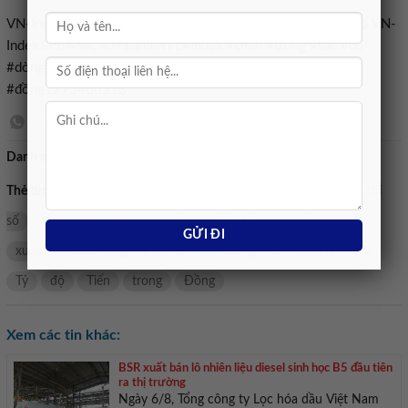
VN-Index,chứng khoán,Thị trường chứng khoán,chỉ số,Chỉ số VN-
Index,LPBANK,Novaland,NVL#Index #chim #trong #săc #đo
#dòng #tiền #giảm #xuống #dưới #ngưỡng #tỷ
#đồng1775466518
Danh mục:
Bán nhà mặt tiền
Thẻ tìm kiếm:
thị trường chứng khoán
Chỉ số VN-Index
chỉ
số
Novaland
chìm
NVL
LPBANK
ngưỡng
sắc
xuống
dươi
giảm
Index
chứng khoán
VN-Index
Tỷ
độ
Tiến
trong
Đồng
Xem các tin khác:
BSR xuất bán lô nhiên liệu diesel sinh học B5 đầu tiên
ra thị trường
Ngày 6/8, Tổng công ty Lọc hóa dầu Việt Nam