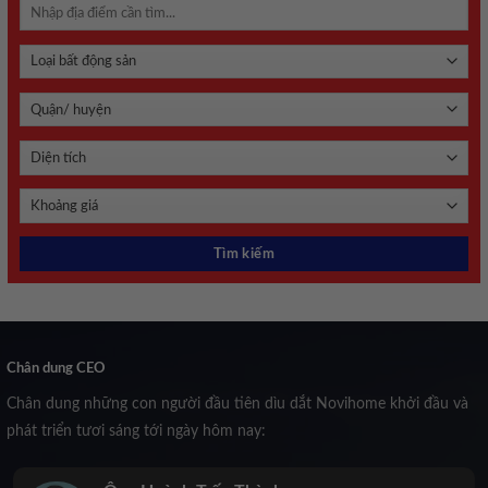
Chân dung CEO
Chân dung những con người đầu tiên dìu dắt Novihome khởi đầu và
phát triển tươi sáng tới ngày hôm nay: