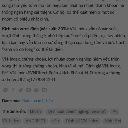
cũng như yếu tố vĩ mô (tín hiệu lạm phát hạ nhiệt, thanh khoản hệ
thống ngân hàng cải thiện). Cơ hội có thể xuất hiện ở một số
nhóm cổ phiếu nhất định.
Kịch bản vượt đỉnh (xác suất 30%):
VN-Index vẫn có xác suất
vượt đỉnh trong tháng 5 nhờ tiếp tục “kéo” cổ phiếu trụ. Tuy nhiên,
kịch bản này vẫn khó có sự đồng thuận của dòng tiền và bức tranh
“xanh vỏ đỏ lòng” có thể tái diễn.
VN-Index, chứng khoán, lợi nhuận doanh nghiệp niêm yết, triển
vọng thị trường chứng khoán, kinh tế vĩ mô, Định giá VN-Index,
P/E VN-Index#VNDirect #nêu #kịch #bản #thị #trường #chứng
#khoán #tháng1778344241
Danh mục:
Bán nhà mặt tiền
Thẻ tìm kiếm:
khoán
lợi nhuận doanh nghiệp niêm yết
P/E
VN-Index
VNDIRECT
nếu
Định giá VN-Index
kinh tế vĩ