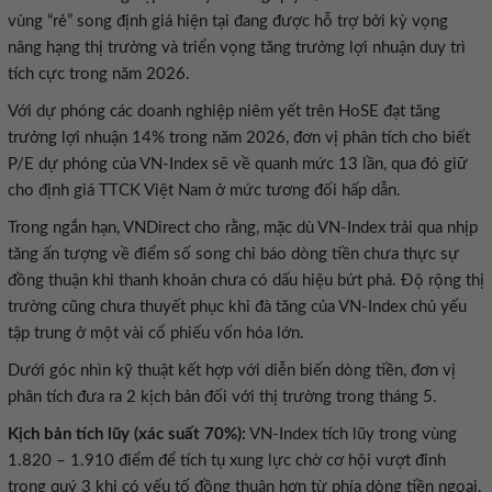
vùng “rẻ” song định giá hiện tại đang được hỗ trợ bởi kỳ vọng
nâng hạng thị trường và triển vọng tăng trưởng lợi nhuận duy trì
tích cực trong năm 2026.
Với dự phóng các doanh nghiệp niêm yết trên HoSE đạt tăng
trưởng lợi nhuận 14% trong năm 2026, đơn vị phân tích cho biết
P/E dự phóng của VN-Index sẽ về quanh mức 13 lần, qua đó giữ
cho định giá TTCK Việt Nam ở mức tương đối hấp dẫn.
Trong ngắn hạn, VNDirect cho rằng, mặc dù VN-Index trải qua nhịp
tăng ấn tượng về điểm số song chỉ báo dòng tiền chưa thực sự
đồng thuận khi thanh khoản chưa có dấu hiệu bứt phá. Độ rộng thị
trường cũng chưa thuyết phục khi đà tăng của VN-Index chủ yếu
tập trung ở một vài cổ phiếu vốn hóa lớn.
Dưới góc nhìn kỹ thuật kết hợp với diễn biến dòng tiền, đơn vị
phân tích đưa ra 2 kịch bản đối với thị trường trong tháng 5.
Kịch bản tích lũy (xác suất 70%):
VN-Index tích lũy trong vùng
1.820 – 1.910 điểm để tích tụ xung lực chờ cơ hội vượt đỉnh
trong quý 3 khi có yếu tố đồng thuận hơn từ phía dòng tiền ngoại,