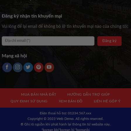
Đăng ký nhận tin khuyến mại
Vui lòng để lại email để không bỏ lỡ tin khuyến mại nào của chúng tôi:
Mạng xã hội
MUA BÁN NHÀ ĐẤT
HƯỚNG DẪN TRỢ GIÚP
QUY ĐỊNH SỬ DỤNG
XEM BẢN ĐỒ
LIÊN HỆ GÓP Ý
Địện thoại hỗ trợ: 01234.567.xxx
Copyright © 2023 Web Demo. All rights reserved.
® Ghi rõ nguồn khi phát hành lại thông tin từ website này.
"korean kbj​
"korean bj
"koreanbj​