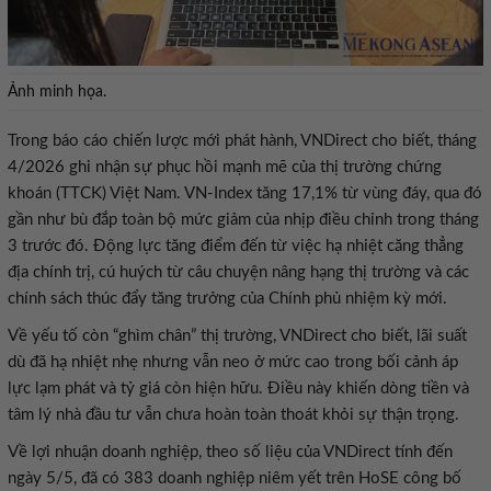
Ảnh minh họa.
Trong báo cáo chiến lược mới phát hành, VNDirect cho biết, tháng
4/2026 ghi nhận sự phục hồi mạnh mẽ của thị trường chứng
khoán (TTCK) Việt Nam. VN-Index tăng 17,1% từ vùng đáy, qua đó
gần như bù đắp toàn bộ mức giảm của nhịp điều chỉnh trong tháng
3 trước đó. Động lực tăng điểm đến từ việc hạ nhiệt căng thẳng
địa chính trị, cú huých từ câu chuyện nâng hạng thị trường và các
chính sách thúc đẩy tăng trưởng của Chính phủ nhiệm kỳ mới.
Về yếu tố còn “ghìm chân” thị trường, VNDirect cho biết, lãi suất
dù đã hạ nhiệt nhẹ nhưng vẫn neo ở mức cao trong bối cảnh áp
lực lạm phát và tỷ giá còn hiện hữu. Điều này khiến dòng tiền và
tâm lý nhà đầu tư vẫn chưa hoàn toàn thoát khỏi sự thận trọng.
Về lợi nhuận doanh nghiệp, theo số liệu của VNDirect tính đến
ngày 5/5, đã có 383 doanh nghiệp niêm yết trên HoSE công bố