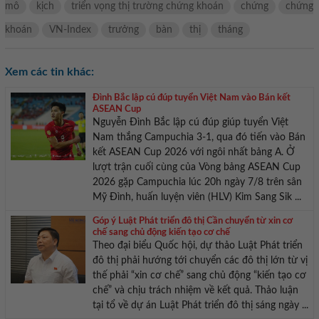
mô
kịch
triển vọng thị trường chứng khoán
chứng
chứng
khoán
VN-Index
trưởng
bàn
thị
tháng
Xem các tin khác:
Đình Bắc lập cú đúp tuyển Việt Nam vào Bán kết
ASEAN Cup
Nguyễn Đình Bắc lập cú đúp giúp tuyển Việt
Nam thắng Campuchia 3-1, qua đó tiến vào Bán
kết ASEAN Cup 2026 với ngôi nhất bảng A. Ở
lượt trận cuối cùng của Vòng bảng ASEAN Cup
2026 gặp Campuchia lúc 20h ngày 7/8 trên sân
Mỹ Đình, huấn luyện viên (HLV) Kim Sang Sik ...
Góp ý Luật Phát triển đô thị Cần chuyển từ xin cơ
chế sang chủ động kiến tạo cơ chế
Theo đại biểu Quốc hội, dự thảo Luật Phát triển
đô thị phải hướng tới chuyển các đô thị lớn từ vị
thế phải “xin cơ chế” sang chủ động “kiến tạo cơ
chế” và chịu trách nhiệm về kết quả. Thảo luận
tại tổ về dự án Luật Phát triển đô thị sáng ngày ...