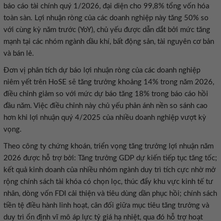
báo cáo tài chính quý 1/2026, đại diện cho 99,8% tổng vốn hóa
toàn sàn. Lợi nhuận ròng của các doanh nghiệp này tăng 50% so
với cùng kỳ năm trước (YoY), chủ yếu được dẫn dắt bởi mức tăng
mạnh tại các nhóm ngành dầu khí, bất động sản, tài nguyên cơ bản
và bán lẻ.
Đơn vị phân tích dự báo lợi nhuận ròng của các doanh nghiệp
niêm yết trên HoSE sẽ tăng trưởng khoảng 14% trong năm 2026,
điều chỉnh giảm so với mức dự báo tăng 18% trong báo cáo hồi
đầu năm. Việc điều chỉnh này chủ yếu phản ánh nền so sánh cao
hơn khi lợi nhuận quý 4/2025 của nhiều doanh nghiệp vượt kỳ
vọng.
Theo công ty chứng khoán, triển vọng tăng trưởng lợi nhuận năm
2026 được hỗ trợ bởi: Tăng trưởng GDP dự kiến tiếp tục tăng tốc;
kết quả kinh doanh của nhiều nhóm ngành duy trì tích cực nhờ mở
rộng chính sách tài khóa có chọn lọc, thúc đẩy khu vực kinh tế tư
nhân, dòng vốn FDI cải thiện và tiêu dùng dần phục hồi; chính sách
tiền tệ điều hành linh hoạt, cân đối giữa mục tiêu tăng trưởng và
duy trì ổn định vĩ mô áp lực tỷ giá hạ nhiệt, qua đó hỗ trợ hoạt