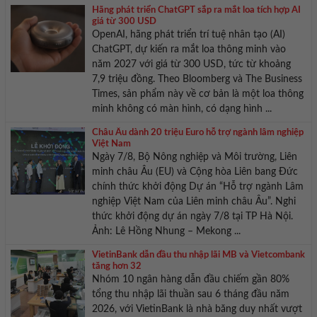
Hãng phát triển ChatGPT sắp ra mắt loa tích hợp AI
giá từ 300 USD
OpenAI, hãng phát triển trí tuệ nhân tạo (AI)
ChatGPT, dự kiến ra mắt loa thông minh vào
năm 2027 với giá từ 300 USD, tức từ khoảng
7,9 triệu đồng. Theo Bloomberg và The Business
Times, sản phẩm này về cơ bản là một loa thông
minh không có màn hình, có dạng hình ...
Châu Âu dành 20 triệu Euro hỗ trợ ngành lâm nghiệp
Việt Nam
Ngày 7/8, Bộ Nông nghiệp và Môi trường, Liên
minh châu Âu (EU) và Cộng hòa Liên bang Đức
chính thức khởi động Dự án “Hỗ trợ ngành Lâm
nghiệp Việt Nam của Liên minh châu Âu”. Nghi
thức khởi động dự án ngày 7/8 tại TP Hà Nội.
Ảnh: Lê Hồng Nhung – Mekong ...
VietinBank dẫn đầu thu nhập lãi MB và Vietcombank
tăng hơn 32
Nhóm 10 ngân hàng dẫn đầu chiếm gần 80%
tổng thu nhập lãi thuần sau 6 tháng đầu năm
2026, với VietinBank là nhà băng duy nhất vượt