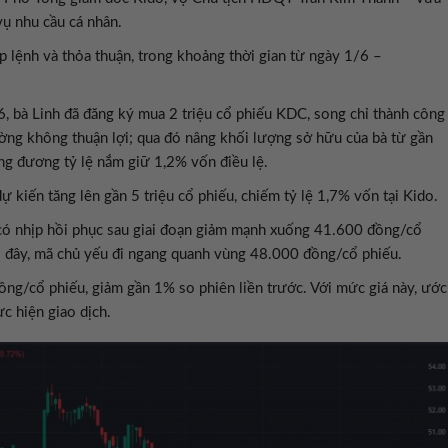
ụ nhu cầu cá nhân.
 lệnh và thỏa thuận, trong khoảng thời gian từ ngày 1/6 –
 bà Linh đã đăng ký mua 2 triệu cổ phiếu KDC, song chỉ thành công
ờng không thuận lợi; qua đó nâng khối lượng sở hữu của bà từ gần
ương đương tỷ lệ nắm giữ 1,2% vốn điều lệ.
ự kiến tăng lên gần 5 triệu cổ phiếu, chiếm tỷ lệ 1,7% vốn tại Kido.
ó nhịp hồi phục sau giai đoạn giảm mạnh xuống 41.600 đồng/cổ
lại đây, mã chủ yếu đi ngang quanh vùng 48.000 đồng/cổ phiếu.
ng/cổ phiếu, giảm gần 1% so phiên liền trước. Với mức giá này, ước
ực hiện giao dịch.