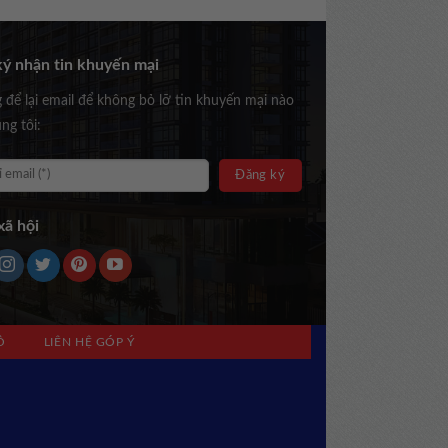
ý nhận tin khuyến mại
g để lại email để không bỏ lỡ tin khuyến mại nào
ng tôi:
ã hội
Ồ
LIÊN HỆ GÓP Ý