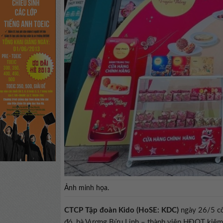
Ảnh minh họa.
CTCP Tập đoàn Kido (HoSE: KDC)
ngày 26/5 cô
đó, bà Vương Bửu Linh – thành viên HĐQT kiêm