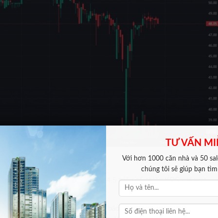
TƯ VẤN MI
Với hơn 1000 căn nhà và 50 sale
chúng tôi sẽ giúp bạn tì
thông qua phương án mua lại gần 14,5 triệu cổ phiếu KDC với mục
o cổ đông hiện hữu.
thặng dư vốn cổ phần căn cứ trên báo cáo tài chính riêng năm 2025