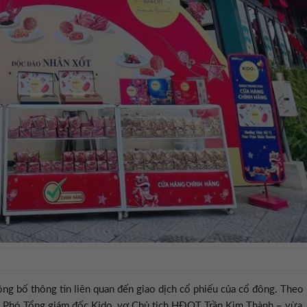
ng bố thông tin liên quan đến giao dịch cổ phiếu của cổ đông. Theo
 Phó Tổng giám đốc Kido, vợ Chủ tịch HĐQT Trần Kim Thành – vừa