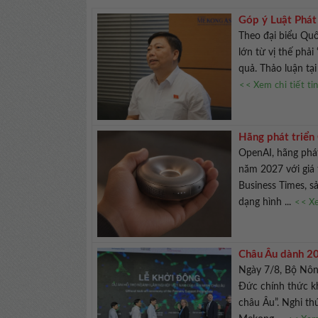
Góp ý Luật Phát 
chế
Theo đại biểu Quố
lớn từ vị thế phải
quả. Thảo luận tại
<< Xem chi tiết ti
Hãng phát triển
OpenAI, hãng phát
năm 2027 với giá 
Business Times, s
dạng hình ...
<< Xe
Châu Âu dành 20
Ngày 7/8, Bộ Nôn
Đức chính thức k
châu Âu”. Nghi th