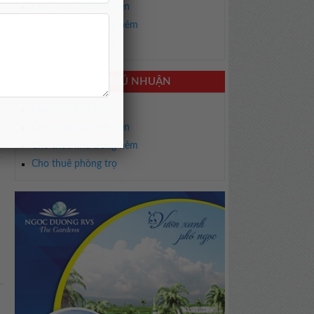
Cho thuê nhà mặt tiền
Cho thuê nhà trong hẻm
Cho thuê phòng trọ
CHO THUÊ NHÀ PHÚ NHUẬN
h
Cho thuê biệt thự
Cho thuê nhà mặt tiền
Cho thuê nhà trong hẻm
Cho thuê phòng trọ