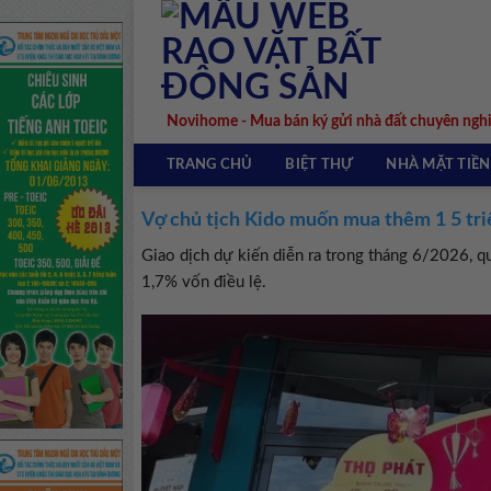
Skip
to
content
Novihome - Mua bán ký gửi nhà đất chuyên ngh
TRANG CHỦ
BIỆT THỰ
NHÀ MẶT TIỀN
Vợ chủ tịch Kido muốn mua thêm 1 5 tr
Giao dịch dự kiến diễn ra trong tháng 6/2026, q
1,7% vốn điều lệ.