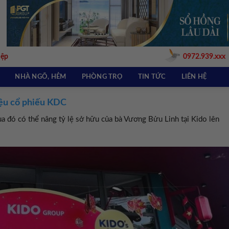
iệp
0972.939.xxx
NHÀ NGÕ, HẺM
PHÒNG TRỌ
TIN TỨC
LIÊN HỆ
iệu cổ phiếu KDC
ua đó có thể nâng tỷ lệ sở hữu của bà Vương Bửu Linh tại Kido lên