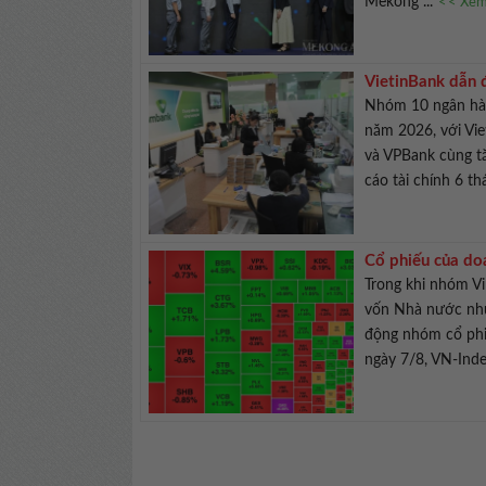
Mekong ...
<< Xem 
VietinBank dẫn 
Nhóm 10 ngân hàn
năm 2026, với Vi
và VPBank cùng t
cáo tài chính 6 th
Cổ phiếu của do
Trong khi nhóm Vi
vốn Nhà nước như
động nhóm cổ phiế
ngày 7/8, VN-Inde