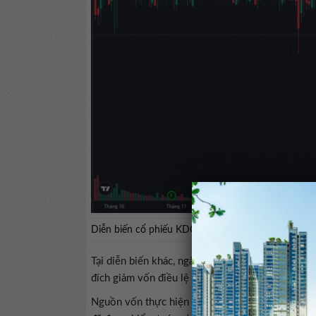
Diễn biến cổ phiếu KDC thời gian gần đây.
Tại diễn biến khác, ngày 25/5 vừa qua, Kido đã 
đích giảm vốn điều lệ và/hoặc bảo vệ lợi ích ch
Nguồn vốn thực hiện mua lại được lấy từ nguồn 