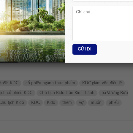
n thực hiện theo phương thức khớp lệnh, trong khoảng thời gian từ
o sẽ giảm từ mức hơn 2.898 tỷ đồng xuống còn hơn 2.753 tỷ đồng.
ơng Bửu Linh, bà Vương Bửu Linh mua cổ phiếu KDC, Chủ tịch Kido
g Kido, Kido mua cổ phiếu quỹ, KDC giảm vốn điều lệ, cổ phiếu ngàn
ịch #Kido #muốn #mua #thêm #triệu #cổ #phiếu
HoSE KDC
cổ phiếu ngành thực phẩm
KDC giảm vốn điều lệ
dịch cổ phiếu KDC
Chủ tịch Kido Trần Kim Thành
bà Vương Bửu
Chủ tịch Kido
KDC
Kido
thêm
vợ
muốn
phiếu