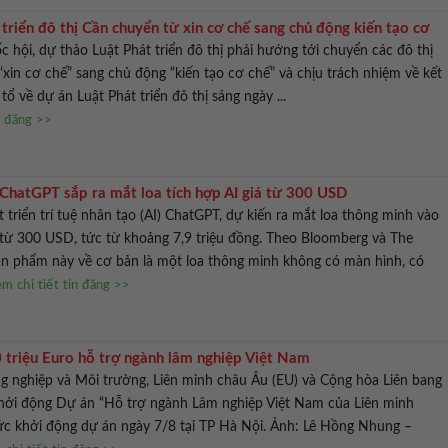
triển đô thị Cần chuyển từ xin cơ chế sang chủ động kiến tạo cơ
c hội, dự thảo Luật Phát triển đô thị phải hướng tới chuyển các đô thị
 “xin cơ chế” sang chủ động “kiến tạo cơ chế” và chịu trách nhiệm về kết
 tổ về dự án Luật Phát triển đô thị sáng ngày ...
n đăng >>
 ChatGPT sắp ra mắt loa tích hợp AI giá từ 300 USD
 triển trí tuệ nhân tạo (AI) ChatGPT, dự kiến ra mắt loa thông minh vào
từ 300 USD, tức từ khoảng 7,9 triệu đồng. Theo Bloomberg và The
ản phẩm này về cơ bản là một loa thông minh không có màn hình, có
m chi tiết tin đăng >>
 triệu Euro hỗ trợ ngành lâm nghiệp Việt Nam
g nghiệp và Môi trường, Liên minh châu Âu (EU) và Cộng hòa Liên bang
hởi động Dự án “Hỗ trợ ngành Lâm nghiệp Việt Nam của Liên minh
ức khởi động dự án ngày 7/8 tại TP Hà Nội. Ảnh: Lê Hồng Nhung –