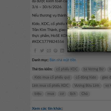
đã được kiểm toán của công ty. Giao dịch dự kiế
3/6 – 30/6/2026.
Nếu thương vụ thành công, vốn điều lệ của Kid
Kido, KDC, cổ phiếu KDC, vợ Chủ tịch Kido, Vư
Trần Kim Thành, giao dịch cổ phiếu KDC, cổ đôn
thực phẩm, HoSE KDC, bà Vương Bử#Vợ #chủ #t
#KDC1779824556
Danh mục:
Bán nhà mặt tiền
Thẻ tìm kiếm:
cổ phiếu KDC
bà Vương Bử
Kido mua cổ phiếu quỹ
cổ đông Kido
giao 
Linh mua cổ phiếu KDC
Vương Bửu Linh
vợ 
triệu
mua
cơ
tịch
Chủ
Xem các tin khác: