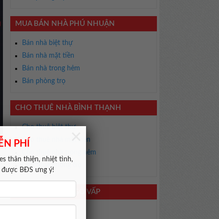
MUA BÁN NHÀ PHÚ NHUẬN
Bán nhà biệt thự
Bán nhà mặt tiền
Bán nhà trong hẻm
Bán phòng trọ
CHO THUÊ NHÀ BÌNH THẠNH
Cho thuê biệt thự
×
Cho thuê nhà mặt tiền
ỄN PHÍ
Cho thuê nhà trong hẻm
s thân thiện, nhiệt tình,
Cho thuê phòng trọ
m được BĐS ưng ý!
CHO THUÊ NHÀ GÒ VẤP
Cho thuê biệt thự