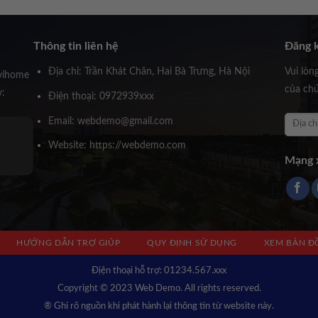
Thông tin liên hệ
Đăng k
Địa chỉ: Trần Khát Chân, Hai Bà Trưng, Hà Nội
Vui lòn
vihome
của chú
y:
Điện thoại: 0972939xxx
Email: webdemo@gmail.com
Ông Huỳnh Trấn Thành
Website: https://webdemo.com
Founder Novihome
Mạng x
HƯỚNG DẪN TRỢ GIÚP
QUY ĐỊNH SỬ DỤNG
XEM BẢN Đ
Địện thoại hỗ trợ: 01234.567.xxx
Copyright © 2023 Web Demo. All rights reserved.
® Ghi rõ nguồn khi phát hành lại thông tin từ website này.