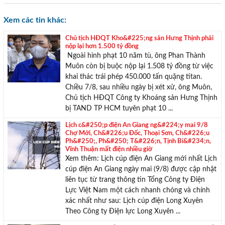
TƯ VẤN MIỄN PHÍ
Với hơn 1000 căn nhà và 50 sales thân thiện, nhiệt tình,
Xem các tin khác:
chúng tôi sẽ giúp bạn tìm được BĐS ưng ý!
Chủ tịch HĐQT Kho&#225;ng sản Hưng Thịnh phải
nộp lại hơn 1.500 tỷ đồng
Ngoài hình phạt 10 năm tù, ông Phan Thành
Muôn còn bị buộc nộp lại 1.508 tỷ đồng từ việc
khai thác trái phép 450.000 tấn quặng titan.
Chiều 7/8, sau nhiều ngày bị xét xử, ông Muôn,
Chủ tịch HĐQT Công ty Khoáng sản Hưng Thịnh
bị TAND TP HCM tuyên phạt 10 ...
Lịch c&#250;p điện An Giang ng&#224;y mai 9/8
Chợ Mới, Ch&#226;u Đốc, Thoại Sơn, Ch&#226;u
Ph&#250;, Ph&#250; T&#226;n, Tịnh Bi&#234;n,
Vĩnh Thuận mất điện nhiều giờ
Xem thêm: Lịch cúp điện An Giang mới nhất Lịch
cúp điện An Giang ngày mai (9/8) được cập nhật
liên tục từ trang thông tin Tổng Công ty Điện
Lực Việt Nam một cách nhanh chóng và chính
xác nhất như sau: Lịch cúp điện Long Xuyên
Theo Công ty Điện lực Long Xuyên ...