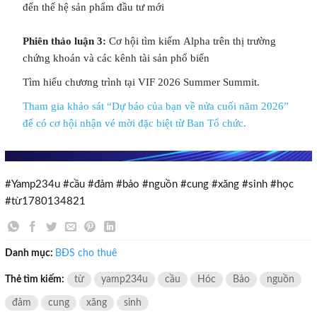
đến thế hệ sản phẩm đầu tư mới
×
Phiên thảo luận 3:
Cơ hội tìm kiếm Alpha trên thị trường
chứng khoán và các kênh tài sản phổ biến
Tìm hiểu chương trình tại VIF 2026 Summer Summit.
Tham gia khảo sát “Dự báo của bạn về nửa cuối năm 2026”
để có cơ hội nhận vé mời đặc biệt từ Ban Tổ chức.
#Yamp234u #cầu #đảm #bảo #nguồn #cung #xăng #sinh #học
#từ1780134821
Danh mục:
BĐS cho thuê
Thẻ tìm kiếm:
từ
yamp234u
cầu
Hóc
Bảo
nguồn
đảm
cung
xăng
sinh