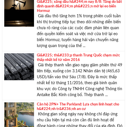
Gi&#225; xăng dầu h&#244;m nay 8/8: Tăng do bất
định quanh đ&#224;m ph&#225;n mở lại eo biển
Hormuz
Giá dầu thô tăng hơn 1% trong phiên cuối tuần
khi thị trường tiếp tục theo dõi những diễn biến
chưa rõ ràng của các cuộc đàm phán liên quan
đến quyền kiểm soát và việc mở cửa trở lại eo
biển Hormuz, tuyến hàng hải vận chuyển năng
lượng quan trọng của thế ...
Gi&#225; th&#233;p thanh Trung Quốc chạm mức
thấp nhất kể từ năm 2016
Giá thép thanh vằn giao ngay giảm phiên thứ 49
liên tiếp, xuống còn 3.142 Nhân dân tệ (465,63
USD)/tấn vào thứ Sáu (7/8). Đây là mức thấp
nhất kể từ tháng 11/2016, theo giá bình quân
khu vực do Công ty TNHH Công nghệ Thông tin
Antaike Bắc Kinh công bố. Thép thanh ...
Căn hộ 2PN+ The Parkland: Lựa chọn linh hoạt cho
h&#224;nh tr&#236;nh an cư
Không gian sống ngày nay không chỉ đáp ứng
nhu cầu hiện tại mà còn cần đủ linh hoạt để
đồng hành cùng những thay đổi của gia đình. Đó