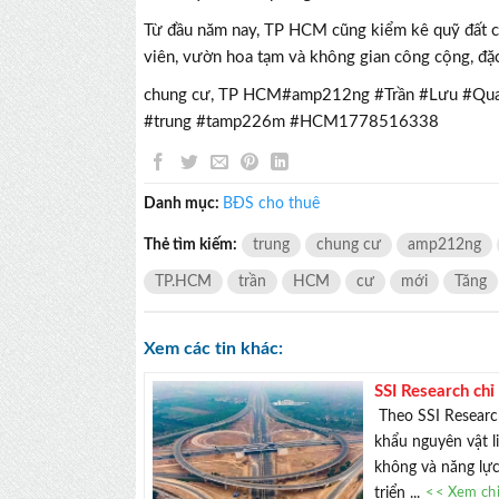
Từ đầu năm nay, TP HCM cũng kiểm kê quỹ đất c
viên, vườn hoa tạm và không gian công cộng, đặc 
chung cư, TP HCM#amp212ng #Trần #Lưu #Qu
#trung #tamp226m #HCM1778516338
Danh mục:
BĐS cho thuê
Thẻ tìm kiếm:
trung
chung cư
amp212ng
TP.HCM
trần
HCM
cư
mới
Tăng
Xem các tin khác:
SSI Research chỉ
Theo SSI Research
khẩu nguyên vật l
không và năng lực 
triển ...
<< Xem chi