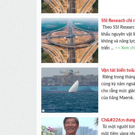
SSI Reseach chỉ 
Theo SSI Research
khẩu nguyên vật l
không và năng lực 
triển ...
<< Xem chi
Vận tải biển to
Riêng trong tháng
cùng kỳ năm ngoái
cho rằng mức giảm
của hãng Maersk. 
Ch&#226;n dung
Hồng: Từ phụ xe
Từ một người từn
tuổi
một tiệm vàng nh