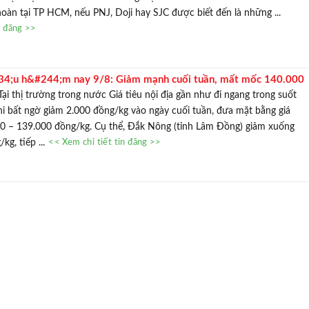
oàn tại TP HCM, nếu PNJ, Doji hay SJC được biết đến là những ...
n đăng >>
34;u h&#244;m nay 9/8: Giảm mạnh cuối tuần, mất mốc 140.000
êu Tại thị trường trong nước Giá tiêu nội địa gần như đi ngang trong suốt
hi bất ngờ giảm 2.000 đồng/kg vào ngày cuối tuần, đưa mặt bằng giá
0 – 139.000 đồng/kg. Cụ thể, Đắk Nông (tỉnh Lâm Đồng) giảm xuống
kg, tiếp ...
<< Xem chi tiết tin đăng >>