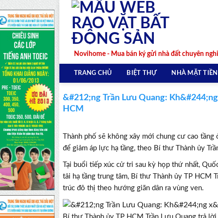
Skip
to
content
Novihome - Mua bán ký gửi nhà đất chuyên ngh
TRANG CHỦ
BIỆT THỰ
NHÀ MẶT TIỀN
&#212;ng Trần Lưu Quang: Kh&#244;ng 
HCM
Thành phố sẽ không xây mới chung cư cao tầng ở
để giảm áp lực hạ tầng, theo Bí thư Thành ủy Tr
Tại buổi tiếp xúc cử tri sau kỳ họp thứ nhất, Quố
tải hạ tầng trung tâm, Bí thư Thành ủy TP HCM 
trúc đô thị theo hướng giãn dân ra vùng ven.
Bí thư Thành ủy TP HCM Trần Lưu Quang trả lời c