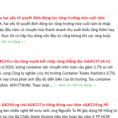
TƯ VẤN MI
Với hơn 1000 căn nhà và 50 sale
ra hai yếu tố quyết định động lực tăng trưởng nửa cuối năm
chúng tôi sẽ giúp bạn tì
, hai yếu tố quyết định động lực tăng trưởng nửa cuối năm là nhập
iệu đầu năm có chuyển hóa thành doanh thu xuất khẩu tăng thêm hay
thực thi có hấp thụ dòng vốn đầu tư công không khi các ràng buộc
 tiết tin đăng >>
&#224;n cầu tăng mạnh bất chấp căng thẳng địa ch&#237;nh trị
 6/2026, lượng container vận chuyển trên toàn cầu giảm 1,7% so với
, song Công ty nghiên cứu thị trường Container Trades Statistics (CTS)
 này chưa phản ánh đầy đủ diễn biến của thị trường. Tàu container
(Ảnh: AFP/TTXVN). Theo nhật ...
<< Xem chi tiết tin đăng >>
 &#244;ng chủ k&#237;n tiếng đứng sau tiệm v&#224;ng Mi
, sửa đồ điện tử cũ đến g&#226;y dựng thương hiệu hơn 35 năm
g làm nhiều nghề để mưu sinh, ông Nguyễn Tu Mi gây dựng Mi Hồng từ
ỏ tại chợ Bà Chiểu thành thương hiệu kim hoàn lâu năm ở TP HCM.