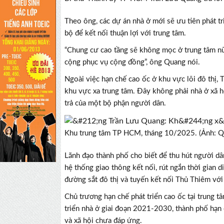
Theo ông, các dự án nhà ở mới sẽ ưu tiên phát tr
bộ để kết nối thuận lợi với trung tâm.
“Chung cư cao tầng sẽ không mọc ở trung tâm nữ
cộng phục vụ cộng đồng”, ông Quang nói.
Ngoài việc hạn chế cao ốc ở khu vực lõi đô thị,
khu vực xa trung tâm. Đây không phải nhà ở xã h
trả của một bộ phận người dân.
Khu trung tâm TP HCM, tháng 10/2025. (Ảnh: Q
Lãnh đạo thành phố cho biết để thu hút người d
hệ thống giao thông kết nối, rút ngắn thời gian d
đường sắt đô thị và tuyến kết nối Thủ Thiêm với
Chủ trương hạn chế phát triển cao ốc tại trung
triển nhà ở giai đoạn 2021-2030, thành phố hạn 
và xã hội chưa đáp ứng.