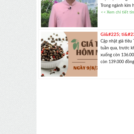
Trong ngành kim h
<< Xem chi tiết ti
Gi&#225; ti&#2
đồng/kg
Cập nhật giá ti
tuần qua, trước k
xuống còn 136.00
còn 139.000 đồng/