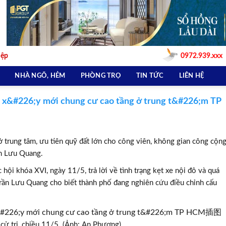
iệp
0972.939.xxx
NHÀ NGÕ, HẺM
PHÒNG TRỌ
TIN TỨC
LIÊN HỆ
x&#226;y mới chung cư cao tầng ở trung t&#226;m TP
 trung tâm, ưu tiên quỹ đất lớn cho công viên, không gian công cộn
ần Lưu Quang.
c hội khóa XVI, ngày 11/5, trả lời về tình trạng kẹt xe nội đô và quá
Trần Lưu Quang cho biết thành phố đang nghiên cứu điều chỉnh cấu
ử tri, chiều 11/5. (Ảnh: An Phương).