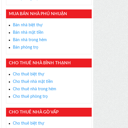
×
ỄN PHÍ
MUA BÁN NHÀ PHÚ NHUẬN
s thân thiện, nhiệt tình,
m được BĐS ưng ý!
Bán nhà biệt thự
Bán nhà mặt tiền
Bán nhà trong hẻm
Bán phòng trọ
CHO THUÊ NHÀ BÌNH THẠNH
Cho thuê biệt thự
Cho thuê nhà mặt tiền
Cho thuê nhà trong hẻm
Cho thuê phòng trọ
CHO THUÊ NHÀ GÒ VẤP
Cho thuê biệt thự