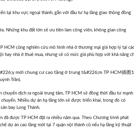
iển tại khu vực ngoại thành, gắn với đầu tư hạ tầng giao thông đồng
a. Những khu đất lớn sẽ ưu tiên làm công viên, không gian công
 TP HCM cũng nghiên cứu mô hình nhà ở thương mại giá hợp lý tại cá
ội hay nhà ở thuê mua, nhưng sẽ có mức giá phù hợp với khả năng ch
uỳnh Trần).
ân chuyển dịch ra ngoài trung tâm, TP HCM sẽ đồng thời đầu tư mạnh
i chuyển. Nhiều dự án hạ tầng lớn sẽ được triển khai, trong đó có
 sân bay Long Thành.
 tâm đã được TP HCM đặt ra nhiều năm qua. Theo Chương trình phát
chế dự án cao tầng mới tại 7 quận nội thành cũ nếu hạ tầng kỹ thuật