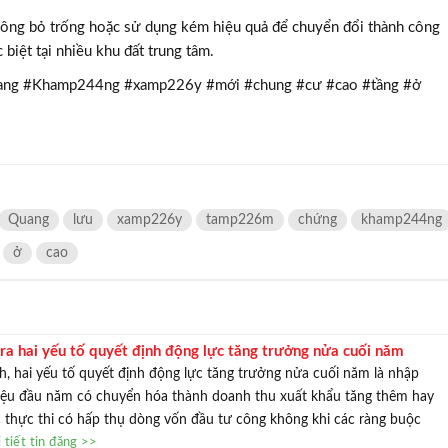
ông bỏ trống hoặc sử dụng kém hiệu quả để chuyển đổi thành công
biệt tại nhiều khu đất trung tâm.
ang #Khamp244ng #xamp226y #mới #chung #cư #cao #tầng #ở
Quang
lưu
xamp226y
tamp226m
chứng
khamp244ng
ở
cao
 ra hai yếu tố quyết định động lực tăng trưởng nửa cuối năm
, hai yếu tố quyết định động lực tăng trưởng nửa cuối năm là nhập
iệu đầu năm có chuyển hóa thành doanh thu xuất khẩu tăng thêm hay
thực thi có hấp thụ dòng vốn đầu tư công không khi các ràng buộc
 tiết tin đăng >>