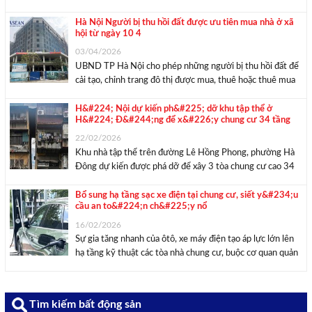
cộng để giảm áp lực hạ tầng, theo Bí thư Thành ủy Trần
Lưu Quang. Tại buổi tiếp xúc cử ...
Hà Nội Người bị thu hồi đất được ưu tiên mua nhà ở xã
hội từ ngày 10 4
03/04/2026
UBND TP Hà Nội cho phép những người bị thu hồi đất để
cải tạo, chỉnh trang đô thị được mua, thuê hoặc thuê mua
nhà ở xã hội mà không cần bốc thăm. Khu nhà ở xã hội tại
xã Uy Nỗ, Đông Anh ...
H&#224; Nội dự kiến ph&#225; dỡ khu tập thể ở
H&#224; Đ&#244;ng để x&#226;y chung cư 34 tầng
22/02/2026
Khu nhà tập thể trên đường Lê Hồng Phong, phường Hà
Đông dự kiến được phá dỡ để xây 3 tòa chung cư cao 34
tầng với 1.089 căn. Nội dung trên nằm trong dự thảo Kế
hoạch cải tạo, xây dựng lại khu ...
Bổ sung hạ tầng sạc xe điện tại chung cư, siết y&#234;u
cầu an to&#224;n ch&#225;y nổ
16/02/2026
Sự gia tăng nhanh của ôtô, xe máy điện tạo áp lực lớn lên
hạ tầng kỹ thuật các tòa nhà chung cư, buộc cơ quan quản
lý phải tính đến việc bổ sung quy định về trạm sạc, siết
chặt tiêu chuẩn an ...
Tìm kiếm bất động sản