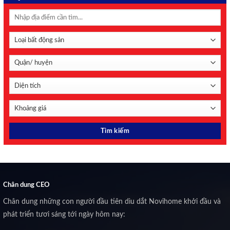
Chân dung CEO
Chân dung những con người đầu tiên dìu dắt Novihome khởi đầu và
phát triển tươi sáng tới ngày hôm nay: