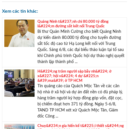
Xem các tin khác:
Quảng Ninh t&#237;nh chi 80.000 tỷ đồng
l&#224;m đường sắt kết nối Trung Quốc
Bí thư Quản Minh Cường cho biết Quảng Ninh
dự kiến dành 80.000 tỷ đồng cho tuyến đường
sắt tốc độ cao từ Hạ Long kết nối với Trung
Quốc. Sáng 6/8, các đại biểu thảo luận tại tổ sau
khi Chính phủ trình Quốc hội dự thảo nghị quyết
thành lập thành phố ...
TƯ VẤN MIỄN PHÍ
H&#224;ng trăm người sập bẫy nh&#224; ở
x&#227; hội v&#224; 4 dự &#225;n
Với hơn 1000 căn nhà và 50 sales thân thiện, nhiệt tình,
&#39;ma&#39; ở TP HCM
chúng tôi sẽ giúp bạn tìm được BĐS ưng ý!
Tin quảng cáo của Quách Mộc Tân về các căn
hộ nhà ở xã hội và dự án đất nền có đủ pháp lý,
hàng trăm người ký hợp đồng góp vốn, đặt cọc,
bị chiếm đoạt hơn 371 tỷ đồng. Ngày 5-6/8,
TAND TP HCM xét xử Quách Mộc Tân, Giám
đốc Công ...
Chuy&#234;n gia hiến kế t&#225;i thiết s&#244;ng