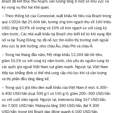
Brazil đã kết thúc thu hoạch, sản lượng tăng ở một số khu vực và
kỳ vọng vụ thứ hai khả quan.
– Theo thống kê của Comexstat
,
xuất khẩu
hồ tiêu của Brazil trong
quý I/2026 đạt
25.606 tấn
, tương ứng
kim ngạch
thu về
160 triệu
USD
, tăng
10,9%
về lượng
và
10% về
kim ngạch
so với cùng kỳ
năm trước.
Các nhà xuất khẩu
tại Brazil
cho biết kể từ khi xung đột
nổ ra
tại Trung Đông
, họ đã nỗ lực tìm kiếm thị trường mới ngoài
khu vực bị ảnh hưởng, như châu Âu, châu Phi và châu Á.
– Trong hai tháng đầu năm, Mỹ nhập khẩu 13.344 tấn hồ tiêu,
giảm 10,1% so với cùng kỳ năm trước, chủ yếu do nguồn cung từ
các quốc gia ngoài Việt Nam sụt giảm mạnh. Ngược lại, Việt Nam
tiếp tục khẳng định vị thế nhà cung cấp chủ lực khi cả sản lượng
và thị phần đều tăng đáng kể.
– Trong
quý I, giá tiêu đen xuất khẩu của Việt Nam ở mức 6.300–
6.400 USD/tấn (loại 500 g/l và 550 g/l), giảm 200–300 USD/tấn
so với cuối năm ngoái. Ngược lại, Indonesia tăng 267 USD/tấn,
lên 7.005 USD/tấn; Malaysia tăng 300 USD/tấn, đạt 9.300
USD/tấn; trong khi Brazil dao động quanh 6.100 USD/tấn.