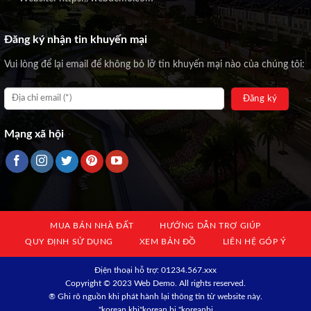
Đăng ký nhận tin khuyến mại
Vui lòng để lại email để không bỏ lỡ tin khuyến mại nào của chúng tôi:
Mạng xã hội
MUA BÁN NHÀ ĐẤT
HƯỚNG DẪN TRỢ GIÚP
QUY ĐỊNH SỬ DỤNG
XEM BẢN ĐỒ
LIÊN HỆ GÓP Ý
Địện thoại hỗ trợ: 01234.567.xxx
Copyright © 2023 Web Demo. All rights reserved.
® Ghi rõ nguồn khi phát hành lại thông tin từ website này.
"korean kbj​
"korean bj
"koreanbj​