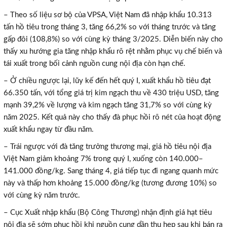
– Theo số liệu sơ bộ của VPSA, Việt Nam đã nhập khẩu 10.313
tấn hồ tiêu trong tháng 3, tăng 66,2% so với tháng trước và tăng
gấp đôi (108,8%) so với cùng kỳ tháng 3/2025. Diễn biến này cho
thấy xu hướng gia tăng nhập khẩu rõ rệt nhằm phục vụ chế biến và
tái xuất trong bối cảnh nguồn cung nội địa còn hạn chế.
– Ở chiều ngược lại, lũy kế đến hết quý I, xuất khẩu hồ tiêu đạt
66.350 tấn, với tổng giá trị kim ngạch thu về 430 triệu USD, tăng
mạnh 39,2% về lượng và kim ngạch tăng 31,7% so với cùng kỳ
năm 2025. Kết quả này cho thấy đà phục hồi rõ nét của hoạt động
xuất khẩu ngay từ đầu năm.
– Trái ngược với đà tăng trưởng thương mại, giá hồ tiêu nội địa
Việt Nam giảm khoảng 7% trong quý I, xuống còn 140.000–
141.000 đồng/kg. Sang tháng 4, giá tiếp tục đi ngang quanh mức
này
và
thấp hơn khoảng 15.000 đồng/kg (tương đương 10%) so
với cùng kỳ năm trước.
– Cục Xuất nhập khẩu
(Bộ Công Thương)
nhận định giá hạt tiêu
nội địa sẽ sớm phục hồi khi nguồn cung dần thu hẹp sau khi bán ra