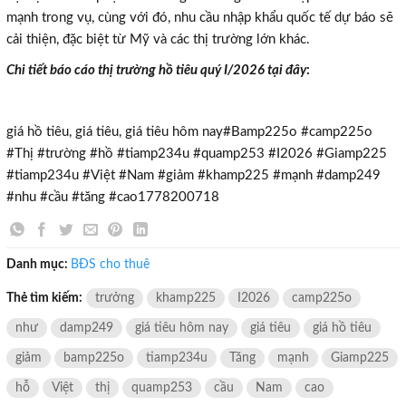
mạnh trong vụ, cùng với đó, nhu cầu nhập khẩu quốc tế dự báo sẽ
cải thiện, đặc biệt từ Mỹ và các thị trường lớn khác.
Chi tiết báo cáo thị trường hồ tiêu quý I/2026 tại đây
:
giá hồ tiêu, giá tiêu, giá tiêu hôm nay#Bamp225o #camp225o
#Thị #trường #hồ #tiamp234u #quamp253 #I2026 #Giamp225
#tiamp234u #Việt #Nam #giảm #khamp225 #mạnh #damp249
#nhu #cầu #tăng #cao1778200718
×
Danh mục:
BĐS cho thuê
Thẻ tìm kiếm:
trưởng
khamp225
I2026
camp225o
như
damp249
giá tiêu hôm nay
giá tiêu
giá hồ tiêu
giảm
bamp225o
tiamp234u
Tăng
mạnh
Giamp225
hỗ
Việt
thị
quamp253
cầu
Nam
cao