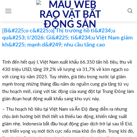
Skip
to
content
[B&#225;o c&#225;o] Thị trường hồ ti&#234;u
qu&#253; I/2026: Gi&#225; ti&#234;u Việt Nam giảm
kh&#225; mạnh d&#249; nhu cầu tăng cao
Tính đến hết quý I, Việt Nam xuất khẩu 66.350 tấn hồ tiêu, thu về
430 triệu USD, tăng 39,2% về lượng và 31,7% về kim ngạch so
với cùng kỳ năm 2025. Tuy nhiên, giá tiêu trong nước lại giảm
mạnh trong những tháng đầu năm do nguồn cung gia tăng từ vụ
thu hoạch mới, cùng với tác động của xung đột tại Trung Đông làm
gián đoạn hoạt động xuất khẩu sang khu vực này.
– Thu hoạch hồ tiêu tại Việt Nam và Ấn Độ đang diễn ra nhưng
chịu ảnh hưởng bởi thời tiết và thiếu lao động, khiến năng suất
giảm nhẹ. Indonesia bắt đầu
hoạt động
giao dịch
trở lại
sau lễ Eid,
với triển vọng vụ mới tích cực nếu mùa khô ổn định. Trong khi đó,