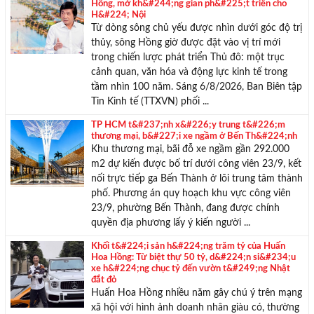
Hồng, mở kh&#244;ng gian ph&#225;t triển cho
H&#224; Nội
Từ dòng sông chủ yếu được nhìn dưới góc độ trị
thủy, sông Hồng giờ được đặt vào vị trí mới
trong chiến lược phát triển Thủ đô: một trục
cảnh quan, văn hóa và động lực kinh tế trong
tầm nhìn 100 năm. Sáng 6/8/2026, Ban Biên tập
Tin Kinh tế (TTXVN) phối ...
TP HCM t&#237;nh x&#226;y trung t&#226;m
thương mại, b&#227;i xe ngầm ở Bến Th&#224;nh
Khu thương mại, bãi đỗ xe ngầm gần 292.000
m2 dự kiến được bố trí dưới công viên 23/9, kết
nối trực tiếp ga Bến Thành ở lõi trung tâm thành
phố. Phương án quy hoạch khu vực công viên
23/9, phường Bến Thành, đang được chính
quyền địa phương lấy ý kiến người ...
Khối t&#224;i sản h&#224;ng trăm tỷ của Huấn
Hoa Hồng: Từ biệt thự 50 tỷ, d&#224;n si&#234;u
xe h&#224;ng chục tỷ đến vườn t&#249;ng Nhật
đắt đỏ
Huấn Hoa Hồng nhiều năm gây chú ý trên mạng
xã hội với hình ảnh doanh nhân giàu có, thường