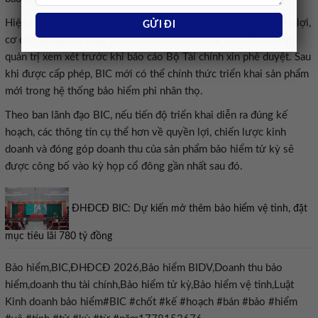
Hiện doanh nghiệp vẫn trong quá trình xây dựng chi tiết quyền lợi,
cơ chế sản phẩm cũng như hoàn thiện đề án để trình Hội đồng
quản trị xem xét trước khi báo cáo Bộ Tài chính xin phê duyệt. Sau
khi được cấp phép, BIC mới có thể chính thức triển khai sản phẩm
mới trong hệ thống bảo hiểm phi nhân thọ.
Theo ban lãnh đạo BIC, nếu tiến độ triển khai diễn ra đúng kế
hoạch, các thông tin cụ thể hơn về quyền lợi, chiến lược kinh
doanh và đóng góp doanh thu của sản phẩm bảo hiểm tử kỳ sẽ
được công bố vào kỳ họp cổ đông gần nhất sau đó.
ĐHĐCĐ BIC: Dự kiến mở thêm bảo hiểm vệ tinh, đặt
mục tiêu lãi 780 tỷ đồng
Bảo hiểm,BIC,ĐHĐCĐ 2026,Bảo hiểm BIDV,Doanh thu bảo
hiểm,doanh thu tài chính,Bảo hiểm tử kỳ,Bảo hiểm vệ tinh,Luật
Kinh doanh bảo hiểm#BIC #chốt #kế #hoạch #bán #bảo #hiểm