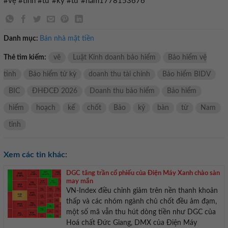
#vệ #tinh #tử #kỳ #từ #năm1778153676
Danh mục:
Bán nhà mặt tiền
Thẻ tìm kiếm:
vê
Luật Kinh doanh bảo hiểm
Bảo hiểm vệ
tinh
Bảo hiểm tử kỳ
doanh thu tài chính
Bảo hiểm BIDV
BIC
ĐHĐCĐ 2026
Doanh thu bảo hiểm
Bảo hiểm
hiểm
hoạch
kế
chốt
Bảo
kỷ
bàn
từ
Nam
tỉnh
Xem các tin khác:
DGC tăng trần cổ phiếu của Điện Máy Xanh chào sàn
may mắn
VN-Index điều chỉnh giảm trên nền thanh khoản
thấp và các nhóm ngành chủ chốt đều ảm đạm,
một số mã vẫn thu hút dòng tiền như DGC của
Hoá chất Đức Giang, DMX của Điện Máy