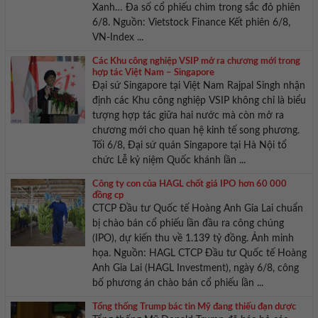
Xanh… Đa số cổ phiếu chìm trong sắc đỏ phiên
6/8. Nguồn: Vietstock Finance Kết phiên 6/8,
VN-Index ...
Các Khu công nghiệp VSIP mở ra chương mới trong
hợp tác Việt Nam – Singapore
Đại sứ Singapore tại Việt Nam Rajpal Singh nhận
định các Khu công nghiệp VSIP không chỉ là biểu
tượng hợp tác giữa hai nước mà còn mở ra
chương mới cho quan hệ kinh tế song phương.
Tối 6/8, Đại sứ quán Singapore tại Hà Nội tổ
chức Lễ kỷ niệm Quốc khánh lần ...
Công ty con của HAGL chốt giá IPO hơn 60 000
đồng cp
CTCP Đầu tư Quốc tế Hoàng Anh Gia Lai chuẩn
bị chào bán cổ phiếu lần đầu ra công chúng
(IPO), dự kiến thu về 1.139 tỷ đồng. Ảnh minh
họa. Nguồn: HAGL CTCP Đầu tư Quốc tế Hoàng
Anh Gia Lai (HAGL Investment), ngày 6/8, công
bố phương án chào bán cổ phiếu lần ...
Tổng thống Trump bác tin Mỹ đang thiếu đạn dược