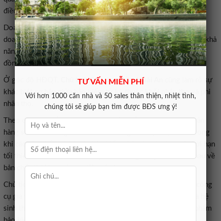
điều kiện pháp lý.
Doanh nghiệp chưa đưa ra các thông tin chi tiết về chiến lược
doanh thu hay cấu trúc sản phẩm ở thời điểm hiện tại, và nhiều khả
năng các nội dung cụ thể hơn sẽ được trình bày tại kỳ Đại hội
đồng cổ đông năm 2027, khi đề án được hoàn thiện hơn.
Ở góc độ HĐQT,
Chủ tịch BIC, ông Trần Hoài An
cũng làm rõ sự
TƯ VẤN MIỄN PHÍ
khác biệt cơ bản giữa bảo hiểm tử kỳ thuộc khối nhân thọ và phi
Với hơn 1000 căn nhà và 50 sales thân thiện, nhiệt tình,
nhân thọ.
chúng tôi sẽ giúp bạn tìm được BĐS ưng ý!
Theo đó, sản phẩm tử kỳ của BIC nếu triển khai qua kênh ngân
hàng sẽ chỉ có vòng đời bảo hiểm trong thời hạn một năm, trong
khi các sản phẩm tử kỳ của bảo hiểm nhân thọ thường có thời hạn
tối thiểu từ 5 năm trở lên. Đây là hai dòng sản phẩm khác nhau về
bản chất, thời hạn và mục tiêu sử dụng.
Chủ tịch HĐQT cho biết BIC định vị sản phẩm này như một công
cụ gia tăng sự tín nhiệm và kết nối với khách hàng thông qua hệ
sinh thái ngân hàng, thay vì cạnh tranh trực tiếp với các sản phẩm
bảo hiểm nhân thọ truyền thống.