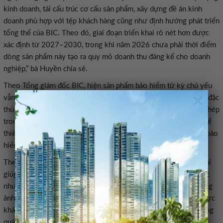
kinh doanh, tái cấu trúc cơ cấu sản phẩm, xây dựng đề án kinh
doanh phù hợp với tệp khách hàng cũng như định hướng phát triển
tổng thể của BIC. Theo đó, giai đoạn triển khai rõ nét hơn được
xác định từ 2027–2030, trong khi năm 2026 chưa phải thời điểm
dòng sản phẩm này tạo ra quy mô doanh thu đáng kể cho doanh
nghiệp,” bà Huyền chia sẻ.
Theo Tổng giám đốc BIC, hiện sản phẩm bảo hiểm tử kỳ chủ yếu
×
vẫn tập trung tại các công ty bảo hiểm nhân thọ. Tuy nhiên, với đặc
thù các sản phẩm ngắn hạn dưới một năm được pháp luật cho phép
trong khối phi nhân thọ, BIC có thể tận dụng sự linh hoạt này để
thiết kế các gói bảo hiểm tử kỳ kết hợp cùng những sản phẩm bảo
hiểm phi nhân thọ hiện có.
Theo định hướng của doanh nghiệp, cách tiếp cận này không chỉ
giúp gia tăng giá trị cho khách hàng mà còn đáp ứng tốt hơn các
nhu cầu bảo vệ tài chính ngắn hạn, đồng thời vẫn đảm bảo không
ảnh hưởng đến quyền lợi của các đơn vị hoạt động trong lĩnh vực
khác. BIC cho biết sẽ tiếp tục đồng hành cùng Bộ Tài chính trong
quá trình nghiên cứu, hoàn thiện và triển khai sản phẩm khi đủ