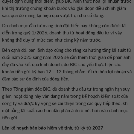
quyết định đúng thời điểm, giúp BIC hiện thực hóa lợi nhuận trước
khi thị trường chứng khoán bước vào giai đoạn điều chỉnh giảm
sâu, qua đó mang lại hiệu quả vượt trội cho cổ đông.
Do danh mục đầu tư mang tính đột biến này không còn được tái
diễn trong quý 1/2026, doanh thu từ hoạt động đầu tư vì vậy
không thể duy trì mức cao như cùng kỳ năm trước.
Bên cạnh đó, ban lãnh đạo cũng cho rằng xu hướng tăng lãi suất từ
cuối năm 2025 sang năm 2026 sẽ cần thêm thời gian để phản ánh
đầy đủ vào kết quả kinh doanh, do BIC chủ yếu thực hiện các
khoản tiền gửi kỳ hạn 12 – 13 tháng nhằm tối ưu hóa lợi nhuận và
đảm bảo sự ổn định của dòng tiền.
Theo Tổng giám đốc BIC, dù doanh thu đầu tư trong ngắn hạn suy
giảm, hoạt động này vẫn đang nằm trong kế hoạch kiểm soát của
công ty và được kỳ vọng sẽ cải thiện trong các quý tiếp theo, khi
mặt bằng lãi suất cao hơn dần phản ánh rõ nét hơn vào danh mục
tiền gửi.
Lên kế hoạch bán bảo hiểm vệ tinh, tử kỳ từ 2027