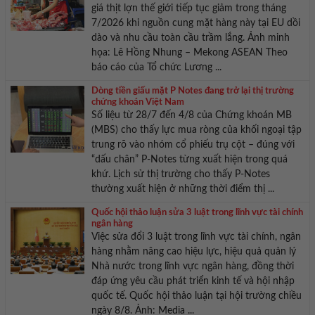
giá thịt lợn thế giới tiếp tục giảm trong tháng
7/2026 khi nguồn cung mặt hàng này tại EU dồi
dào và nhu cầu toàn cầu trầm lắng. Ảnh minh
họa: Lê Hồng Nhung – Mekong ASEAN Theo
báo cáo của Tổ chức Lương ...
Dòng tiền giấu mặt P Notes đang trở lại thị trường
chứng khoán Việt Nam
Số liệu từ 28/7 đến 4/8 của Chứng khoán MB
(MBS) cho thấy lực mua ròng của khối ngoại tập
trung rõ vào nhóm cổ phiếu trụ cột – đúng với
“dấu chân” P-Notes từng xuất hiện trong quá
khứ. Lịch sử thị trường cho thấy P-Notes
thường xuất hiện ở những thời điểm thị ...
Quốc hội thảo luận sửa 3 luật trong lĩnh vực tài chính
ngân hàng
Việc sửa đổi 3 luật trong lĩnh vực tài chính, ngân
hàng nhằm nâng cao hiệu lực, hiệu quả quản lý
Nhà nước trong lĩnh vực ngân hàng, đồng thời
đáp ứng yêu cầu phát triển kinh tế và hội nhập
quốc tế. Quốc hội thảo luận tại hội trường chiều
ngày 8/8. Ảnh: Media ...