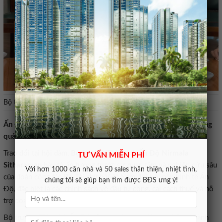
Bộ trưởng Tài chính Ấn Độ Nirmala Sitharaman. Ảnh: MOF.
Ấn Độ chia sẻ kinh nghiệm đầu tư công và chuyển đổi số trong
quản lý tài chính
Trao đổi tại hội đàm,
Bộ trưởng Tài chính Ấn Độ Nirmala
TƯ VẤN MIỄN PHÍ
Sitharaman
bày tỏ ấn tượng trước sự quan tâm và nghiên cứu sâu
Với hơn 1000 căn nhà và 50 sales thân thiện, nhiệt tình,
của đoàn công tác Bộ Tài chính Việt Nam đối với nền kinh tế Ấn
chúng tôi sẽ giúp bạn tìm được BĐS ưng ý!
Độ, đặc biệt là các chính sách về đầu tư công, cải cách thuế và hỗ
trợ doanh nghiệp siêu nhỏ, nhỏ và vừa.
Bộ trưởng Tài chính Ấn Độ đồng thời đánh giá cao những thành