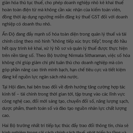
giản hóa thủ tục thuế, cho phép doanh nghiệp nhỏ kê khai thuế
hoàn toàn điện tử mà không cần xác nhận của kiểm toán viên,
đồng thời áp dụng ngưỡng miễn đăng ký thuế GST đối với doanh
nghiệp có doanh thu nhỏ.
Ấn Độ đang đẩy mạnh số hóa toàn diện trong quản lý thuế và tài
chính công theo mô hình “không tiếp xúc trực tiếp”, trong đó hầu
hết quy trình kê khai, xử lý hồ sơ và quản lý thuế được thực hiện
trên nền tảng số. Theo Bộ trưởng Nirmala Sitharaman, việc số hóa
không chỉ giúp giảm chi phí tuân thủ cho doanh nghiệp mà còn
góp phần nâng cao tính minh bạch, hạn chế tiêu cực và tiết kiệm
đáng kể nguồn lực ngân sách nhà nước.
Tại Hội đàm, hai bên trao đổi về định hướng tăng cường hợp tác
kinh tế – tài chính trong thời gian tới, tập trung vào các lĩnh vực
công nghệ cao, đổi mới sáng tạo, chuyển đổi số, năng lượng sạch,
dược phẩm, thanh toán số và đào tạo nguồn nhân lực chất lượng
cao.
Hai Bộ trưởng nhất trí tiếp tục thúc đẩy trao đổi thông tin, chia sẻ
kinh nghiệm trong cải cách chính sách thuế, phát triển hạ tầng và