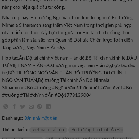
nâng cao hiệu quả đầu tư công.
Nhân dịp này, Bộ trưởng Ngô Văn Tuấn trân trọng mời Bộ trưởng
Nirmala Sitharaman sang thăm Việt Nam trong thời gian phù hợp
nhằm tiếp tục thúc đẩy hợp tác giữa hai Bộ Tài chính, đồng thời
góp phần làm sâu sắc hơn Quan hệ Đối tác Chiến lược Toàn diện
Tăng cường Việt Nam – Ấn Độ.
Hợp tác,Ấn Độ,tài chính,việt nam – ấn độ,Bộ Tài chính,kinh tế,ĐẦU
TƯ VIỆT NAM – ẤN ĐỘ,thương mại việt nam – ấn độ,hợp tác đầu
tư,BỘ TRƯỞNG NGÔ VĂN TUẤN,BỘ TRƯỞNG TÀI CHÍNH
NGÔ VĂN TUẤN,Bộ trưởng Tài chính Ấn Độ Nirmala
Sitharaman#Bộ #trưởng #Ngô #Văn #Tuấn #hội #đàm #với #Bộ
#trưởng #Tài #chính #Ấn #Độ1778139004
Danh mục:
Bán nhà mặt tiền
Thẻ tìm kiếm:
việt nam - ấn độ
Bộ trưởng Tài chính Ấn Độ