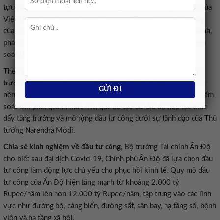
tựu phát triển của Việt Nam, cho rằng nhiều nội dung cải cách của
Việt Nam có sự tương đồng với các ưu tiên phát triển hiện nay
của Ấn Độ như cải cách thể chế, cải thiện môi trường kinh doanh,
phát triển hạ tầng, nâng cao chất lượng nguồn nhân lực và kiểm
soát lạm phát gắn với duy trì tăng trưởng.
Theo Bộ trưởng Nirmala Sitharaman, duy trì cân bằng giữa tăng
trưởng và kiểm soát lạm phát luôn là thách thức lớn đối với các
nền kinh tế đang phát triển. Hiện Ấn Độ vẫn duy trì mục tiêu kiểm
soát lạm phát quanh mức 4%, qua đó tạo dư địa để tiếp tục thúc
đẩy tăng trưởng và mở rộng đầu tư công dưới sự lãnh đạo của Thủ
tướng Narendra Modi.
Chia sẻ kinh nghiệm về đầu tư công
, Bộ trưởng Tài chính Ấn Độ
cho biết sau đại dịch Covid-19, Chính phủ Ấn Độ đã lựa chọn đầu
tư công làm động lực chủ yếu cho phục hồi kinh tế. Quy mô đầu
tư công của Ấn Độ hiện tăng mạnh từ khoảng 2.000 tỷ
Rupee/năm lên hơn 12.000 tỷ Rupee/năm, tập trung vào các lĩnh
vực như đường bộ, cảng biển, đường sắt, sân bay, hạ tầng số, bệnh
viện và hạ tầng xã hội.