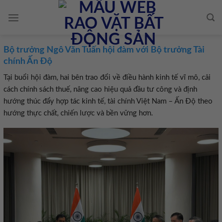
Skip
to
content
Bộ trưởng Ngô Văn Tuấn hội đàm với Bộ trưởng Tài
chính Ấn Độ
Tại buổi hội đàm, hai bên trao đổi về điều hành kinh tế vĩ mô, cải
cách chính sách thuế, nâng cao hiệu quả đầu tư công và định
hướng thúc đẩy hợp tác kinh tế, tài chính Việt Nam – Ấn Độ theo
hướng thực chất, chiến lược và bền vững hơn.