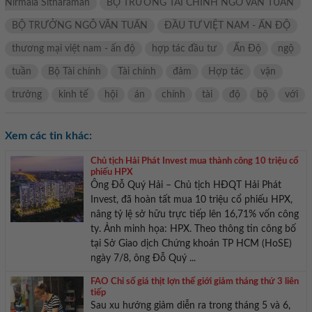
Nirmala Sitharaman
BỘ TRƯỞNG TÀI CHÍNH NGÔ VĂN TUẤN
BỘ TRƯỞNG NGÔ VĂN TUẤN
ĐẦU TƯ VIỆT NAM - ẤN ĐỘ
thương mại việt nam - ấn độ
hợp tác đầu tư
Ấn Độ
ngộ
tuần
Bộ Tài chính
Tài chính
đảm
Hợp tác
vận
trưởng
kinh tế
hội
án
chính
tài
độ
bộ
với
Xem các tin khác:
Chủ tịch Hải Phát Invest mua thành công 10 triệu cổ
phiếu HPX
Ông Đỗ Quý Hải – Chủ tịch HĐQT Hải Phát
Invest, đã hoàn tất mua 10 triệu cổ phiếu HPX,
nâng tỷ lệ sở hữu trực tiếp lên 16,71% vốn công
ty. Ảnh minh họa: HPX. Theo thông tin công bố
tại Sở Giao dịch Chứng khoán TP HCM (HoSE)
ngày 7/8, ông Đỗ Quý ...
FAO Chỉ số giá thịt lợn thế giới giảm tháng thứ 3 liên
tiếp
Sau xu hướng giảm diễn ra trong tháng 5 và 6,