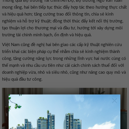
Thông qua Bộ trưởng Tài chính Ấn Độ, Bộ trưởng Ngô Văn Tuấn
mong rằng, hai bên tiếp tục thúc đẩy hợp tác theo hướng thực chất
và hiệu quả hơn; tăng cường trao đổi thông tin, chia sẻ kinh
nghiệm và hỗ trợ kỹ thuật; đồng thời thúc đẩy kết nối thị trường,
tạo thuận lợi cho thương mại và đầu tư, hướng tới xây dựng môi
trường tài chính minh bạch, ổn định và hiệu quả.
Việt Nam cũng đề nghị hai bên giao các cấp kỹ thuật nghiên cứu
triển khai các biện pháp cụ thể nhằm chia sẻ kinh nghiệm thành
công, tăng cường năng lực trong những lĩnh vực hai nước cùng có
thế mạnh và nhu cầu ưu tiên như cải cách chính sách thuế đối với
doanh nghiệp vừa, nhỏ và siêu nhỏ, cũng như nâng cao quy mô và
hiệu quả đầu tư công.
×