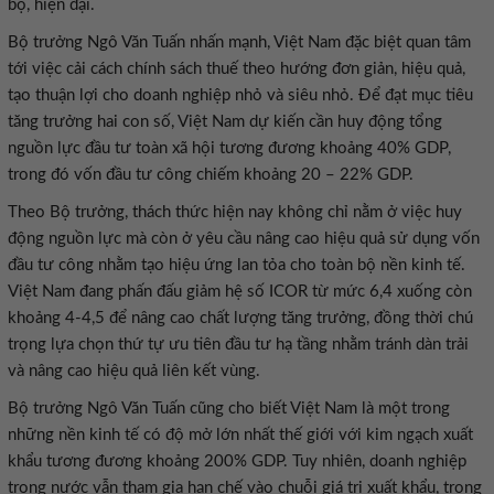
bộ, hiện đại.
Bộ trưởng Ngô Văn Tuấn nhấn mạnh, Việt Nam đặc biệt quan tâm
tới việc cải cách chính sách thuế theo hướng đơn giản, hiệu quả,
tạo thuận lợi cho doanh nghiệp nhỏ và siêu nhỏ. Để đạt mục tiêu
tăng trưởng hai con số, Việt Nam dự kiến cần huy động tổng
nguồn lực đầu tư toàn xã hội tương đương khoảng 40% GDP,
trong đó vốn đầu tư công chiếm khoảng 20 – 22% GDP.
Theo Bộ trưởng, thách thức hiện nay không chỉ nằm ở việc huy
động nguồn lực mà còn ở yêu cầu nâng cao hiệu quả sử dụng vốn
đầu tư công nhằm tạo hiệu ứng lan tỏa cho toàn bộ nền kinh tế.
Việt Nam đang phấn đấu giảm hệ số ICOR từ mức 6,4 xuống còn
khoảng 4-4,5 để nâng cao chất lượng tăng trưởng, đồng thời chú
trọng lựa chọn thứ tự ưu tiên đầu tư hạ tầng nhằm tránh dàn trải
và nâng cao hiệu quả liên kết vùng.
Bộ trưởng Ngô Văn Tuấn cũng cho biết Việt Nam là một trong
những nền kinh tế có độ mở lớn nhất thế giới với kim ngạch xuất
khẩu tương đương khoảng 200% GDP. Tuy nhiên, doanh nghiệp
trong nước vẫn tham gia hạn chế vào chuỗi giá trị xuất khẩu, trong