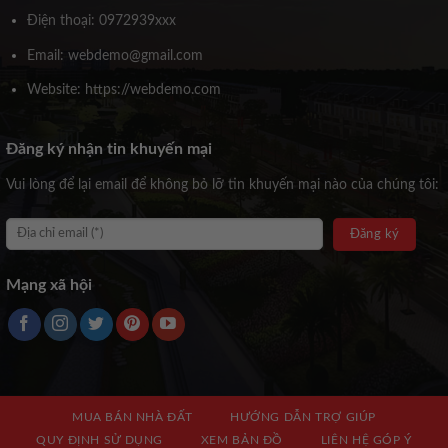
Điện thoại: 0972939xxx
Email: webdemo@gmail.com
Website: https://webdemo.com
Đăng ký nhận tin khuyến mại
Vui lòng để lại email để không bỏ lỡ tin khuyến mại nào của chúng tôi:
Mạng xã hội
MUA BÁN NHÀ ĐẤT
HƯỚNG DẪN TRỢ GIÚP
QUY ĐỊNH SỬ DỤNG
XEM BẢN ĐỒ
LIÊN HỆ GÓP Ý