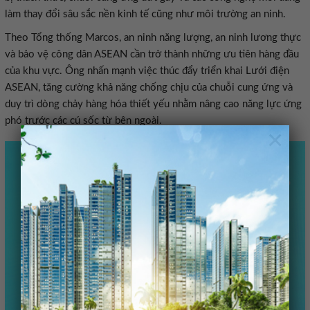
làm thay đổi sâu sắc nền kinh tế cũng như môi trường an ninh.
Theo Tổng thống Marcos, an ninh năng lượng, an ninh lương thực
và bảo vệ công dân ASEAN cần trở thành những ưu tiên hàng đầu
của khu vực. Ông nhấn mạnh việc thúc đẩy triển khai Lưới điện
ASEAN, tăng cường khả năng chống chịu của chuỗi cung ứng và
duy trì dòng chảy hàng hóa thiết yếu nhằm nâng cao năng lực ứng
phó trước các cú sốc từ bên ngoài.
×