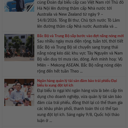
cùng Đoàn đại biểu cấp cao Việt Nam rời Thủ đô
Hà Nội lên đường thăm cấp Nhà nước tới
Australia và New Zealand từ ngày 9 –
14/8/2026. Tổng Bí thư, Chủ tịch nước Tô Lâm
lên đường thăm cấp Nhà nước Australia và ...
Bắc Bộ và Trung Bộ sắp bước vào đợt nắng nóng mới
Sau nhiều ngày mưa diện rộng, tuần tới, thời tiết
Bắc Bộ và Trung Bộ sẽ chuyển sang trạng thái
nắng nóng kéo dài; khu vực Tây Nguyên và Nam
Bộ vẫn duy trì mưa rào, dông. Ảnh minh hoạ: Vũ
Miên – Mekong ASEAN. Bắc Bộ nắng nóng diện
rộng đến hết tuần Theo ...
Ngân hàng quản lý tài sản đảm bảo trái phiếu Đại
biểu lo xung đột lợi ích
Đại biểu lo ngại khi ngân hàng vừa là bên cấp tín
dụng cho doanh nghiệp, vừa quản lý tài sản bảo
đảm của trái phiếu, đồng thời lại có thể tham gia
các khâu phân phối, thanh toán thì có thể tạo
xung đột lợi ích. Sáng ngày 9/8, Quốc hội thảo
luận ở ...