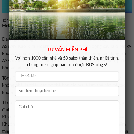
Tổng Thư ký ASEAN Kao Kim Hourn phát biểu. Ảnh: Đỗ Thảo –
Mekong ASEAN
Đánh giá những thách thức dài hạn của khu vực,
Tổng Thư ký
ASEAN Kao Kim Hourn
cho rằng những biến động xảy ra ở bất kỳ
TƯ VẤN MIỄN PHÍ
khu vực nào trên thế giới cũng có thể nhanh chóng tác động tới
Với hơn 1000 căn nhà và 50 sales thân thiện, nhiệt tình,
ASEAN thông qua các lĩnh vực như lương thực, nhiên liệu, phân
chúng tôi sẽ giúp bạn tìm được BĐS ưng ý!
bón và tài chính.
Tổng Thư ký ASEAN nhấn mạnh thách thức lớn nhất hiện nay
không phải là thiếu các cơ chế hợp tác mà là làm thế nào để các
khuôn khổ đã được xây dựng thực sự phát huy hiệu quả.
Theo đó, ASEAN cần đẩy nhanh triển khai các cơ chế như Hiệp
định Thương mại hàng hóa ASEAN (ATIGA), Hiệp định Đối tác
Kinh tế toàn diện khu vực (RCEP), Lưới điện ASEAN (APG) hay
Khuôn khổ Hiệp định khung về Kinh tế số ASEAN (DEFA) nhằm
tăng cường kết nối và củng cố khả năng chống chịu của nền kinh