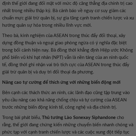
định thế giới đang đối mặt với mức độ căng thẳng địa chính trị cao
nhất trong nhiều thập kỷ. Bà cảnh báo về nguy cơ suy giảm các
chuẩn mực giải trừ quân bị, sự gia tăng cạnh tranh chiến lược và xu
hướng quân sự hóa trong nhiều lĩnh vực mới.
Theo bà, kinh nghiệm của ASEAN trong thúc đẩy đối thoại, xây
dựng đồng thuận và ngoại giao phòng ngừa có ý nghĩa đặc biệt
trong bối cảnh hiện nay. Bà đồng thời khẳng định Hiệp ước Không
phổ biến vũ khí hạt nhân (NPT) vẫn là nền tảng của an ninh quốc
tế, đồng thời ghi nhận vai trò tích cực của ASEAN trong thúc đẩy
giải trừ quân bị và duy trì đối thoại đa phương.
Nâng cao tự cường để thích ứng với những biến động mới
Bên cạnh các thách thức an ninh, các lãnh đạo cũng tập trung vào
yêu cầu nâng cao khả năng chống chịu và tự cường của ASEAN
trước những biến động kinh tế, công nghệ và địa chính trị.
Trong bài phát biểu,
Thủ tướng Lào Sonexay Siphandone
cho
rằng, thế giới đang chứng kiến những chuyển biến nhanh chóng và
phức tạp với cạnh tranh chiến lược và các cuộc xung đột tiếp tục