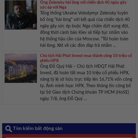
Ông Zelensky hài lòng với chiến dịch 40 ngày gây
sức ép với Nga
Tổng thống Ukraine Volodymyr Zelensky tuyên
bố ông “hài lòng” với kết quả của chiến dịch 40
ngày gây sức ép buộc Nga chấm dứt xung đột,
đồng thời cảnh báo Kiev sẽ tiếp tục nhắm vào
hệ thống hậu cần của Moscow. “Tôi hoàn toàn
hài lòng. Xét về các đòn đáp trả nhằm ...
Chủ tịch Hải Phát Invest mua thành công 10 triệu cổ
phiếu HPX
Ông Đỗ Quý Hải – Chủ tịch HĐQT Hải Phát
Invest, đã hoàn tất mua 10 triệu cổ phiếu HPX,
nâng tỷ lệ sở hữu trực tiếp lên 16,71% vốn công
ty. Ảnh minh họa: HPX. Theo thông tin công bố
tại Sở Giao dịch Chứng khoán TP HCM (HoSE)
ngày 7/8, ông Đỗ Quý ...
Tìm kiếm bất động sản