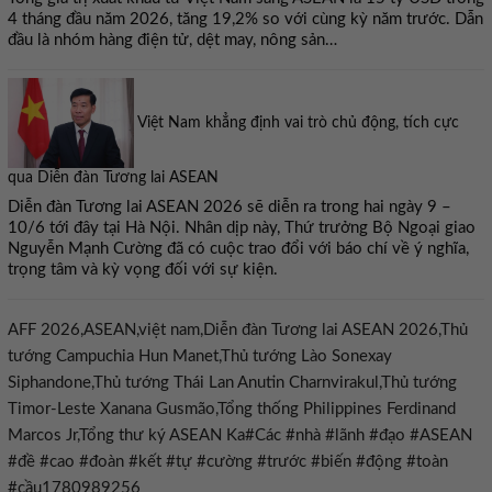
4 tháng đầu năm 2026, tăng 19,2% so với cùng kỳ năm trước. Dẫn
đầu là nhóm hàng điện tử, dệt may, nông sản…
Việt Nam khẳng định vai trò chủ động, tích cực
qua Diễn đàn Tương lai ASEAN
Diễn đàn Tương lai ASEAN 2026 sẽ diễn ra trong hai ngày 9 –
10/6 tới đây tại Hà Nội. Nhân dịp này, Thứ trưởng Bộ Ngoại giao
Nguyễn Mạnh Cường đã có cuộc trao đổi với báo chí về ý nghĩa,
trọng tâm và kỳ vọng đối với sự kiện.
AFF 2026,ASEAN,việt nam,Diễn đàn Tương lai ASEAN 2026,Thủ
tướng Campuchia Hun Manet,Thủ tướng Lào Sonexay
Siphandone,Thủ tướng Thái Lan Anutin Charnvirakul,Thủ tướng
Timor-Leste Xanana Gusmão,Tổng thống Philippines Ferdinand
Marcos Jr,Tổng thư ký ASEAN Ka#Các #nhà #lãnh #đạo #ASEAN
#đề #cao #đoàn #kết #tự #cường #trước #biến #động #toàn
#cầu1780989256