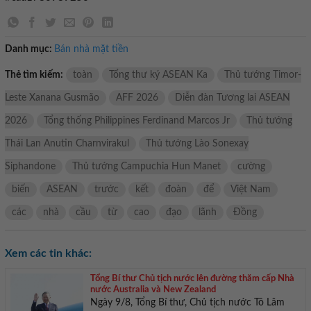
Danh mục:
Bán nhà mặt tiền
Thẻ tìm kiếm:
toàn
Tổng thư ký ASEAN Ka
Thủ tướng Timor-
Leste Xanana Gusmão
AFF 2026
Diễn đàn Tương lai ASEAN
2026
Tổng thống Philippines Ferdinand Marcos Jr
Thủ tướng
Thái Lan Anutin Charnvirakul
Thủ tướng Lào Sonexay
Siphandone
Thủ tướng Campuchia Hun Manet
cường
biến
ASEAN
trước
kết
đoàn
để
Việt Nam
các
nhà
cầu
từ
cao
đạo
lãnh
Đồng
Xem các tin khác:
Tổng Bí thư Chủ tịch nước lên đường thăm cấp Nhà
nước Australia và New Zealand
Ngày 9/8, Tổng Bí thư, Chủ tịch nước Tô Lâm