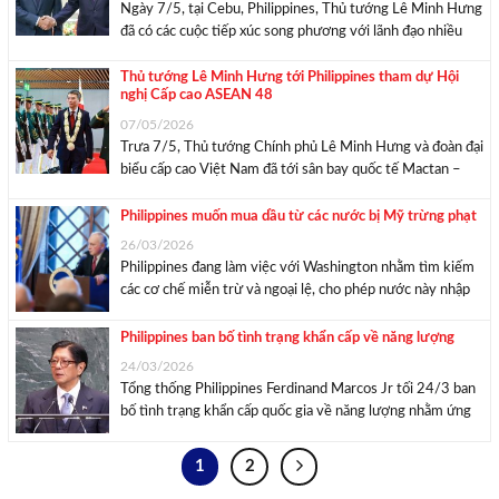
Ngày 7/5, tại Cebu, Philippines, Thủ tướng Lê Minh Hưng
đã có các cuộc tiếp xúc song phương với lãnh đạo nhiều
nước ASEAN và Chủ tịch Ngân hàng Phát triển châu Á
(ADB) nhân dịp tham dự Hội nghị cấp cao ASEAN lần thứ
Thủ tướng Lê Minh Hưng tới Philippines tham dự Hội
nghị Cấp cao ASEAN 48
...
07/05/2026
Trưa 7/5, Thủ tướng Chính phủ Lê Minh Hưng và đoàn đại
biểu cấp cao Việt Nam đã tới sân bay quốc tế Mactan –
Cebu của Philippines, bắt đầu chương trình tham dự Hội
nghị Cấp cao ASEAN lần thứ 48. Lễ đón Thủ ...
Philippines muốn mua dầu từ các nước bị Mỹ trừng phạt
26/03/2026
Philippines đang làm việc với Washington nhằm tìm kiếm
các cơ chế miễn trừ và ngoại lệ, cho phép nước này nhập
khẩu dầu từ các quốc gia bị Mỹ trừng phạt. “Chúng tôi
đang làm việc với Bộ Ngoại giao Mỹ để đạt được ...
Philippines ban bố tình trạng khẩn cấp về năng lượng
24/03/2026
Tổng thống Philippines Ferdinand Marcos Jr tối 24/3 ban
bố tình trạng khẩn cấp quốc gia về năng lượng nhằm ứng
phó với tác động từ xung đột tại Trung Đông. Quyết định
trên của Tổng thống Philippines Ferdinand Marcos Jr được
1
2
công bố thông ...