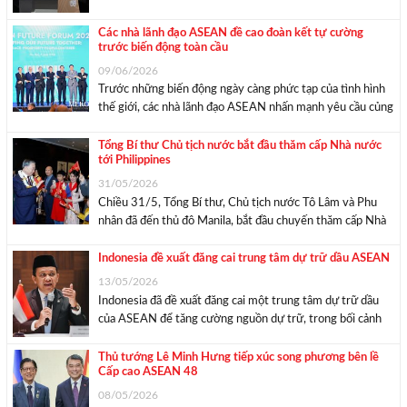
trò Chủ tịch ASEAN năm 2026, tổ chức họp báo tổng kết
Hội nghị Cấp cao Kỷ niệm 35 năm quan hệ ASEAN – Nga.
Các nhà lãnh đạo ASEAN đề cao đoàn kết tự cường
trước biến động toàn cầu
...
09/06/2026
Trước những biến động ngày càng phức tạp của tình hình
thế giới, các nhà lãnh đạo ASEAN nhấn mạnh yêu cầu củng
cố đoàn kết nội khối, phát huy vai trò trung tâm và nâng
cao năng lực tự cường để ứng phó hiệu ...
Tổng Bí thư Chủ tịch nước bắt đầu thăm cấp Nhà nước
tới Philippines
31/05/2026
Chiều 31/5, Tổng Bí thư, Chủ tịch nước Tô Lâm và Phu
nhân đã đến thủ đô Manila, bắt đầu chuyến thăm cấp Nhà
nước tới Philippines từ ngày 31/5-1/6, theo lời mời của
Tổng thống Philippines Ferdinand Romualdez Marcos Jr.
Indonesia đề xuất đăng cai trung tâm dự trữ dầu ASEAN
và Phu nhân. Tổng ...
13/05/2026
Indonesia đã đề xuất đăng cai một trung tâm dự trữ dầu
của ASEAN để tăng cường nguồn dự trữ, trong bối cảnh
các nhà lãnh đạo Đông Nam Á đang cân nhắc các biện pháp
củng cố an ninh năng lượng giữa lúc xung ...
Thủ tướng Lê Minh Hưng tiếp xúc song phương bên lề
Cấp cao ASEAN 48
08/05/2026