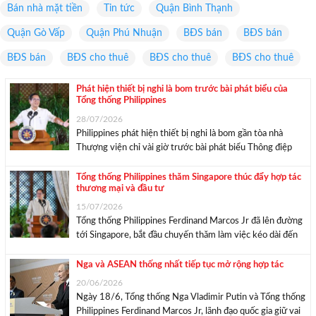
Bán nhà mặt tiền
Tin tức
Quận Bình Thạnh
Quận Gò Vấp
Quận Phú Nhuận
BĐS bán
BĐS bán
BĐS bán
BĐS cho thuê
BĐS cho thuê
BĐS cho thuê
Phát hiện thiết bị nghi là bom trước bài phát biểu của
Tổng thống Philippines
28/07/2026
Philippines phát hiện thiết bị nghi là bom gần tòa nhà
Thượng viện chỉ vài giờ trước bài phát biểu Thông điệp
Liên bang ngày 27/7 của Tổng thống Ferdinand Marcos Jr.
Theo Manila Times và Inquirer, một tài xế xe cứu hộ đã
Tổng thống Philippines thăm Singapore thúc đẩy hợp tác
thương mại và đầu tư
phát ...
15/07/2026
Tổng thống Philippines Ferdinand Marcos Jr đã lên đường
tới Singapore, bắt đầu chuyến thăm làm việc kéo dài đến
ngày 16/7 nhằm thúc đẩy hợp tác giữa hai nước. Theo
chia sẻ vào sáng 15/7 của bà Claire Castro – phát ngôn
Nga và ASEAN thống nhất tiếp tục mở rộng hợp tác
viên Phủ ...
20/06/2026
Ngày 18/6, Tổng thống Nga Vladimir Putin và Tổng thống
Philippines Ferdinand Marcos Jr, lãnh đạo quốc gia giữ vai