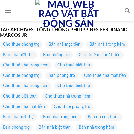
Skip
to
content
TAG ARCHIVES:
TỔNG THỐNG PHILIPPINES FERDINAND
MARCOS JR
Cho thuê phòng trọ
Bán nhà mặt tiền
Bán nhà trong hẻm
Bán nhà biệt thự
Bán phòng trọ
Cho thuê nhà mặt tiền
Cho thuê nhà trong hẻm
Cho thuê biệt thự
Cho thuê phòng trọ
Bán phòng trọ
Cho thuê nhà mặt tiền
Cho thuê nhà trong hẻm
Cho thuê biệt thự
Cho thuê biệt thự
Cho thuê nhà trong hẻm
Cho thuê nhà mặt tiền
Cho thuê phòng trọ
Bán nhà biệt thự
Bán nhà trong hẻm
Bán nhà mặt tiền
Bán phòng trọ
Bán nhà biệt thự
Bán nhà trong hẻm