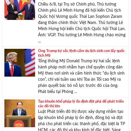
Chiều 6/8, tại Trụ sở Chính phủ, Thủ tướng
Chính phủ Lê Minh Hưng đã hội kiến Chủ tịch
Quốc hội Vương quốc Thái Lan Sophon Zaram
đang thăm chính thức Việt Nam. Thủ tướng Lê
Minh Hưng hội kiến Chủ tịch Quốc hội Thái Lan.
Ảnh: VGP. Thủ tướng Lê Minh Hưng chào mừng
...
Ông Trump ký sắc lệnh cấm du lịch sinh con lấy quốc
tịch Mỹ
Tổng thống Mỹ Donald Trump ký hai sắc lệnh
hành pháp mới nhằm hạn chế quyền công dân
Mỹ theo nơi sinh và cấm hình thức “du lịch sinh
con”, chỉ vài tuần sau khi Tòa án Tối cao Mỹ ra
phán quyết bác bỏ nỗ lực trước đó của ông.
Phát biểu tại Phòng ...
Tạo khuôn khổ pháp lý ổn định đột phá để phát triển
các đô thị lớn
Luật Phát triển đô thị được xây dựng nhằm tạo
lập khuôn khổ pháp lý ổn định, đồng bộ và đột
phá cho phát triển các thành phố, đặc biệt là TP
HCM, các đô thị và khu kinh tế đặc biệt. Sáng