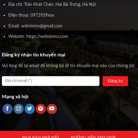
Địa chỉ: Trần Khát Chân, Hai Bà Trưng, Hà Nội
Điện thoại: 0972939xxx
Email: webdemo@gmail.com
Website: https://webdemo.com
Đăng ký nhận tin khuyến mại
Vui lòng để lại email để không bỏ lỡ tin khuyến mại nào của chúng tôi:
Mạng xã hội
MUA BÁN NHÀ ĐẤT
HƯỚNG DẪN TRỢ GIÚP