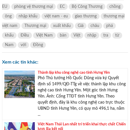
EU
phòng vệ thương mại
EC
Bộ Công Thương
chồng
ông
nhập khẩu
việt nam - eu
giao thương
thương mại
việt nam
Thương mại
xuất khẩu
Giá
châu
phá
khẩu
Điều
Việt Nam
bàn
Việt
nhập
tra
từ
Nam
với
Đồng
Xem các tin khác:
Thành lập khu công nghệ cao tỉnh Hưng Yên
Phó Thủ tướng Hồ Quốc Dũng vừa ký Quyết
định số 1499/QĐ-TTg về việc thành lập khu công
nghệ cao tỉnh Hưng Yên. Một góc tỉnh Hưng
TƯ VẤN MIỄN PHÍ
Yên. Ảnh: Cổng TTĐT tỉnh Hưng Yên. Theo
quyết định, đây là khu công nghệ cao trực thuộc
Với hơn 1000 căn nhà và 50 sales thân thiện, nhiệt tình,
UBND tỉnh Hưng Yên, có quy mô 496,1 ha, nằm
chúng tôi sẽ giúp bạn tìm được BĐS ưng ý!
...
Việt Nam Thái Lan nhất trí triển khai thực chất Chiến
lược Ba kết nối