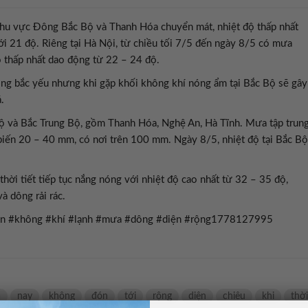
5, khu vực Đông Bắc Bộ và Thanh Hóa chuyển mát, nhiệt độ thấp nhất
i 21 độ. Riêng tại Hà Nội, từ chiều tối 7/5 đến ngày 8/5 có mưa
 thấp nhất dao động từ 22 – 24 độ.
 đông bắc yếu nhưng khi gặp khối không khí nóng ẩm tại Bắc Bộ sẽ gây
.
 và Bắc Trung Bộ, gồm Thanh Hóa, Nghệ An, Hà Tĩnh. Mưa tập trun
iến 20 – 40 mm, có nơi trên 100 mm. Ngày 8/5, nhiệt độ tại Bắc Bộ
i tiết tiếp tục nắng nóng với nhiệt độ cao nhất từ 32 – 35 độ,
à dông rải rác.
ô #đón #không #khí #lạnh #mưa #dông #diện #rộng1778127995
a
nay
không
đón
tới
rộng
diện
chiêu
khi
thời