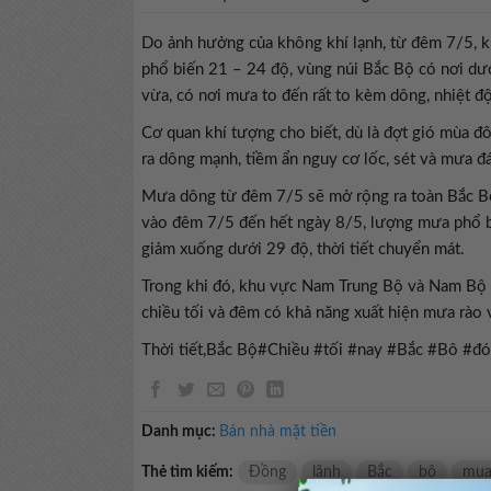
Do ảnh hưởng của không khí lạnh, từ đêm 7/
phổ biến 21 – 24 độ, vùng núi Bắc Bộ có nơi dướ
vừa, có nơi mưa to đến rất to kèm dông, nhiệt độ
Cơ quan khí tượng cho biết, dù là đợt gió mùa
ra dông mạnh, tiềm ẩn nguy cơ lốc, sét và mưa đá
Mưa dông từ đêm 7/5 sẽ mở rộng ra toàn Bắc Bộ
vào đêm 7/5 đến hết ngày 8/5, lượng mưa phổ b
giảm xuống dưới 29 độ, thời tiết chuyển mát.
Trong khi đó, khu vực Nam Trung Bộ và Nam Bộ thờ
chiều tối và đêm có khả năng xuất hiện mưa rào v
Thời tiết,Bắc Bộ#Chiều #tối #nay #Bắc #B
Danh mục:
Bán nhà mặt tiền
Thẻ tìm kiếm:
Đồng
lãnh
Bắc
bộ
mu