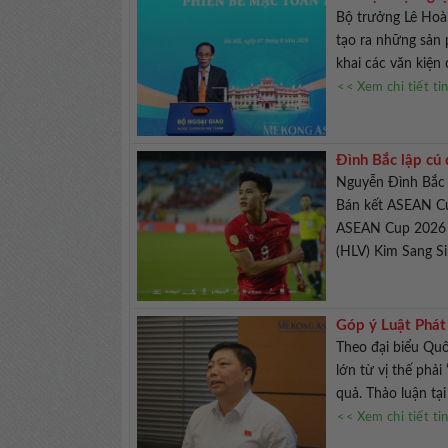
Bộ trưởng Lê Hoài
tạo ra những sản 
khai các văn kiện
<< Xem chi tiết ti
Đình Bắc lập cú
Nguyễn Đình Bắc 
Bán kết ASEAN Cu
ASEAN Cup 2026 g
(HLV) Kim Sang Sik
Góp ý Luật Phát 
chế
Theo đại biểu Quố
lớn từ vị thế phải
quả. Thảo luận tại
<< Xem chi tiết ti