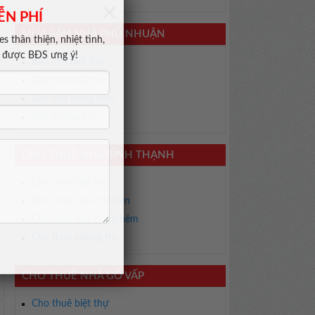
×
ỄN PHÍ
MUA BÁN NHÀ PHÚ NHUẬN
s thân thiện, nhiệt tình,
m được BĐS ưng ý!
Bán nhà biệt thự
Bán nhà mặt tiền
Bán nhà trong hẻm
Bán phòng trọ
CHO THUÊ NHÀ BÌNH THẠNH
Cho thuê biệt thự
Cho thuê nhà mặt tiền
Cho thuê nhà trong hẻm
Cho thuê phòng trọ
CHO THUÊ NHÀ GÒ VẤP
Cho thuê biệt thự