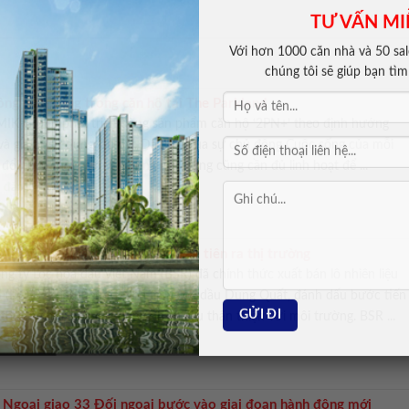
TƯ VẤN MI
Với hơn 1000 căn nhà và 50 sale
chúng tôi sẽ giúp bạn tì
ng gian sống trong căn hộ tại The Parkland
 MIK Group phát triển dòng sản phẩm căn hộ ‘2PN+’ theo định hướng
và giá trị sử dụng lâu dài. Dấu “+” của sự chủ động Cuộc sống của mỗi
 đổi theo thời gian và không gian sống cũng cần đủ linh hoạt để ...
n đăng >>
nhiên liệu diesel sinh học B5 đầu tiên ra thị trường
ng ty Lọc hóa dầu Việt Nam (BSR) đã chính thức xuất bán lô nhiên liệu
B5 (DO B5) đầu tiên từ Nhà máy Lọc dầu Dung Quất, đánh dấu bước tiến
 thương mại hóa các dòng nhiên liệu thân thiện với môi trường. BSR ...
n đăng >>
 Ngoại giao 33 Đối ngoại bước vào giai đoạn hành động mới