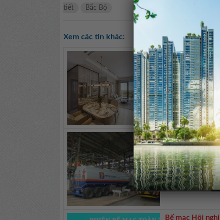
tiết
Bắc Bộ
Xem các tin khác:
Dấu mở rộng khô
Tại The Parkland,
tối ưu công năng 
gia đình luôn thay
<< Xem chi tiết ti
BSR xuất bán lô 
Ngày 6/8, Tổng cô
Diesel sinh học 
mới trong lộ trình
<< Xem chi tiết ti
Bế mạc Hội nghị