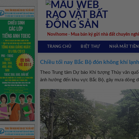
Skip
to
content
Novihome - Mua bán ký gửi nhà đất chuyên ngh
TRANG CHỦ
BIỆT THỰ
NHÀ MẶT TIỀN
Chiều tối nay Bắc Bộ đón không khí lạ
Theo Trung tâm Dự báo Khí tượng Thủy văn quốc g
ảnh hưởng đến khu vực Bắc Bộ, gây mưa dông di