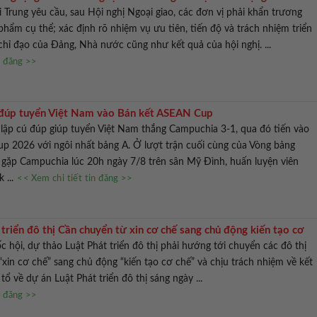
 Trung yêu cầu, sau Hội nghị Ngoại giao, các đơn vị phải khẩn trương
phẩm cụ thể; xác định rõ nhiệm vụ ưu tiên, tiến độ và trách nhiệm triển
 chỉ đạo của Đảng, Nhà nước cũng như kết quả của hội nghị. ...
n đăng >>
 đúp tuyển Việt Nam vào Bán kết ASEAN Cup
lập cú đúp giúp tuyển Việt Nam thắng Campuchia 3-1, qua đó tiến vào
p 2026 với ngôi nhất bảng A. Ở lượt trận cuối cùng của Vòng bảng
ặp Campuchia lúc 20h ngày 7/8 trên sân Mỹ Đình, huấn luyện viên
 ...
<< Xem chi tiết tin đăng >>
triển đô thị Cần chuyển từ xin cơ chế sang chủ động kiến tạo cơ
c hội, dự thảo Luật Phát triển đô thị phải hướng tới chuyển các đô thị
 “xin cơ chế” sang chủ động “kiến tạo cơ chế” và chịu trách nhiệm về kết
 tổ về dự án Luật Phát triển đô thị sáng ngày ...
n đăng >>