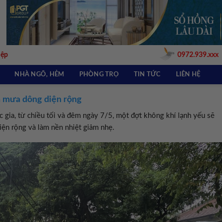
iệp
0972.939.xxx
NHÀ NGÕ, HẺM
PHÒNG TRỌ
TIN TỨC
LIÊN HỆ
nh mưa dông diện rộng
ia, từ chiều tối và đêm ngày 7/5, một đợt không khí lạnh yếu sẽ
ện rộng và làm nền nhiệt giảm nhẹ.