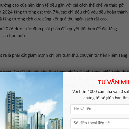
trưởng cao của nền kinh tế đều gắn với cải cách thể chế và tháo gỡ
 2024 tăng trưởng đạt trên 7%, các chỉ tiêu chủ yếu đều hoàn thành
 tăng trưởng tích cực cùng kết quả thu ngân sách rất cao.
ăm 2026 được xác định phải phấn đấu quyết liệt hơn để đạt tăng
c cao hơn nữa.
ra là phải cắt giảm mạnh chi phí tuân thủ, chuyển từ tiền kiểm sang
hương làm rất tốt vẫn còn tình trạng nhiều địa phương, nhiều cấp thự
dù cơ sở pháp lý đã tương đối đầy đủ. Do đó, yêu cầu đặt ra là phải c
TƯ VẤN MI
, dám chịu trách nhiệm vì lợi ích chung, tránh tình trạng chậm trễ là
Với hơn 1000 căn nhà và 50 sale
chúng tôi sẽ giúp bạn tì
ền thực chất, để địa phương có quyền quyết, quyền làm và chịu trác
 kiến tạo thể chế, kiểm tra và giám sát.
n bộ và tổ chức thực hiện, Chủ tịch Quốc hội cho rằng, mọi nghị
 nếu không được lượng hóa bằng rõ người, rõ việc, rõ thời hạn, rõ