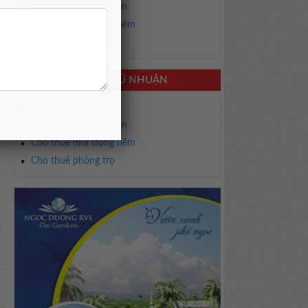
Cho thuê nhà mặt tiền
Cho thuê nhà trong hẻm
Cho thuê phòng trọ
CHO THUÊ NHÀ PHÚ NHUẬN
Cho thuê biệt thự
Cho thuê nhà mặt tiền
Cho thuê nhà trong hẻm
Cho thuê phòng trọ