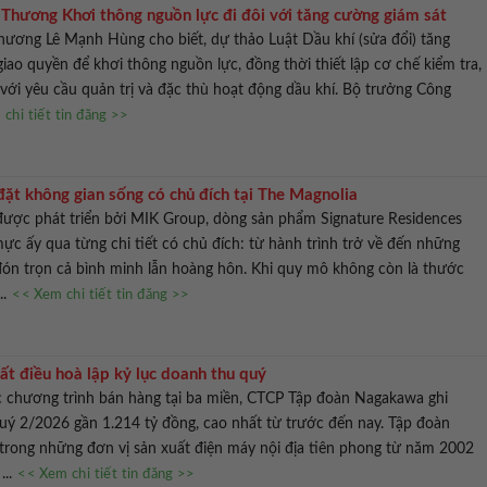
Thương Khơi thông nguồn lực đi đôi với tăng cường giám sát
hương Lê Mạnh Hùng cho biết, dự thảo Luật Dầu khí (sửa đổi) tăng
iao quyền để khơi thông nguồn lực, đồng thời thiết lập cơ chế kiểm tra,
với yêu cầu quản trị và đặc thù hoạt động dầu khí. Bộ trưởng Công
chi tiết tin đăng >>
đặt không gian sống có chủ đích tại The Magnolia
được phát triển bởi MIK Group, dòng sản phẩm Signature Residences
ực ấy qua từng chi tiết có chủ đích: từ hành trình trở về đến những
đón trọn cả bình minh lẫn hoàng hôn. Khi quy mô không còn là thước
..
<< Xem chi tiết tin đăng >>
ất điều hoà lập kỷ lục doanh thu quý
c chương trình bán hàng tại ba miền, CTCP Tập đoàn Nagakawa ghi
uý 2/2026 gần 1.214 tỷ đồng, cao nhất từ trước đến nay. Tập đoàn
trong những đơn vị sản xuất điện máy nội địa tiên phong từ năm 2002
...
<< Xem chi tiết tin đăng >>