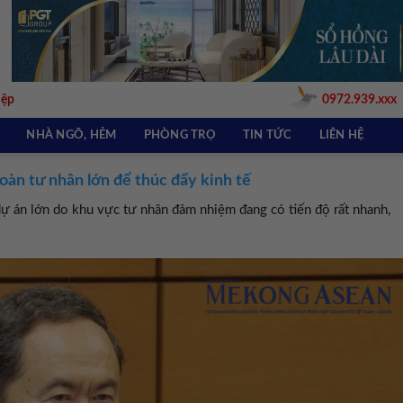
iệp
0972.939.xxx
NHÀ NGÕ, HẺM
PHÒNG TRỌ
TIN TỨC
LIÊN HỆ
oàn tư nhân lớn để thúc đẩy kinh tế
ự án lớn do khu vực tư nhân đảm nhiệm đang có tiến độ rất nhanh,