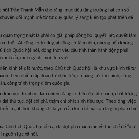
c hội Trần Thanh Mẫn
cho rằng, mục tiêu tăng trưởng hai con số
chuyển đổi mạnh mẽ từ tư duy quản lý sang kiến tạo phát triển để
 quan trọng nhất là phải có giải pháp đồng bộ, quyết liệt, quyết tâm
 cụ thể. “Ai cũng có tư duy, ai cũng có tầm nhìn, nhưng nếu không
ủ tịch Quốc hội nói, đồng thời yêu cầu tinh thần hành động phải
 mọi cấp, mọi ngành, mọi lĩnh vực.
ển kinh tế đất nước, theo Chủ tịch Quốc hội, là khu vực kinh tế tư
hành thêm nhiều tập đoàn tư nhân lớn, có năng lực tài chính, công
 án, công trình trọng điểm quốc gia.
do khu vực tư nhân đảm nhiệm đang có tiến độ rất nhanh, chất lượng
dài thủ tục, đội chi phí, thậm chí phát sinh tiêu cực. Theo ông, việc
 triển mạnh hơn không chỉ là yêu cầu kinh tế mà còn là giải pháp chiế
mà Chủ tịch Quốc hội đề cập là đột phá mạnh mẽ về thể chế để “mở
i nguồn lực xã hội.