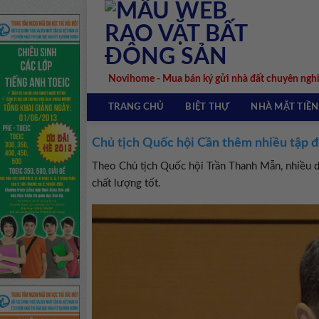
Skip
to
content
Novihome - Mua bán ký gửi nhà đất chuyên ngh
TRANG CHỦ
BIỆT THỰ
NHÀ MẶT TIỀN
Chủ tịch Quốc hội Cần thêm nhiều tập đ
Theo Chủ tịch Quốc hội Trần Thanh Mẫn, nhiều d
chất lượng tốt.