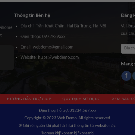
Thông tin liên hệ
Đăng k
Địa chỉ: Trần Khát Chân, Hai Bà Trưng, Hà Nội
Vui lòn
vihome
của chú
y:
Điện thoại: 0972939xxx
Email: webdemo@gmail.com
Ông Huỳnh Trấn Thành
Website: https://webdemo.com
Founder Novihome
Mạng x
HƯỚNG DẪN TRỢ GIÚP
QUY ĐỊNH SỬ DỤNG
XEM BẢN Đ
Địện thoại hỗ trợ: 01234.567.xxx
Copyright © 2023 Web Demo. All rights reserved.
® Ghi rõ nguồn khi phát hành lại thông tin từ website này.
"korean kbj​
"korean bj
"koreanbj​