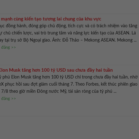
mạnh cùng kiến tạo tương lai chung của khu vực
tục đồng hành, đóng góp chủ động, tích cực và có trách nhiệm vào tăng
ự chủ chiến lược, vai trò trung tâm và năng lực kiến tạo của ASEAN. Lá
 tại trụ sở Bộ Ngoại giao. Ảnh: Đỗ Thảo – Mekong ASEAN. Mekong ...
n đăng >>
 Elon Musk tăng hơn 100 tỷ USD sau chưa đầy hai tuần
tỷ phú Elon Musk tăng hơn 100 tỷ USD chỉ trong chưa đầy hai tuần, nhờ
eX phục hồi sau đợt giảm cuối tháng 7. Theo Forbes, kết thúc phiên giao
 7/8 theo giờ miền Đông nước Mỹ, tài sản ròng của tỷ phú ...
n đăng >>