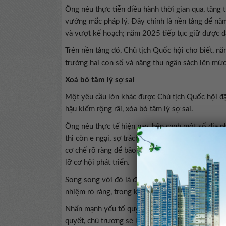
Ông nêu thực tiễn điều hành thời gian qua, tăng 
vướng mắc pháp lý. Đây chính là nền tảng để năm
và vượt kế hoạch; năm 2025 tiếp tục giữ được đà
Trên nền tảng đó, Chủ tịch Quốc hội cho biết, n
trưởng hai con số và nâng thu ngân sách lên mứ
Xoá bỏ tâm lý sợ sai
Một yêu cầu lớn khác được Chủ tịch Quốc hội đặt 
hậu kiểm rộng rãi, xóa bỏ tâm lý sợ sai.
Ông nêu thực tế hiện nay, bên cạnh một số địa p
thi còn e ngại, sợ trách nhiệm, không dám quyết 
cơ chế rõ ràng để bảo vệ cán bộ dám nghĩ, dám làm
lỡ cơ hội phát triển.
Song song với đó là đẩy mạnh phân cấp, phân quy
nhiệm rõ ràng, trong khi Trung ương tập trung vào
Nhấn mạnh yếu tố quyết định nhất vẫn là khâu cá
quyết, chủ trương sẽ không thể đi vào cuộc sống