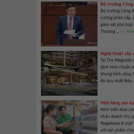
Bộ trưởng Công 
Bộ trưởng Công t
cường phân cấp, g
giám sát phù hợp 
Thương ...
<< Xem 
Nghệ thuật sắp 
Tại The Magnolia 
định hình chuẩn m
khung hình sống 
đo duy nhất Nếu .
Một hãng sản xu
Nhờ triển khai cá
nhận doanh thu q
Nagakawa là một 
với sản phẩm chủ 