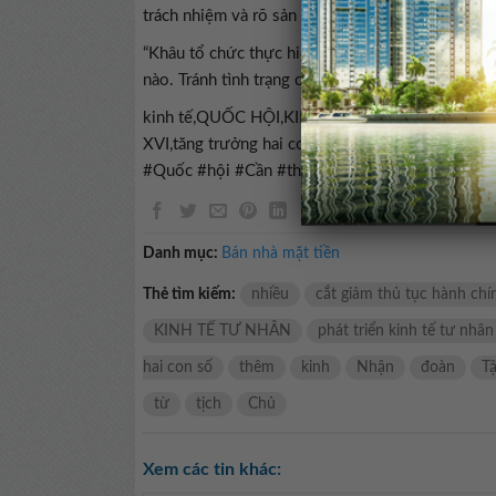
trách nhiệm và rõ sản phẩm đầu ra.
“Khâu tổ chức thực hiện phải rõ từng cơ quan, đơ
nào. Tránh tình trạng cán bộ sáng cắp ô đi chiều
kinh tế,QUỐC HỘI,KINH TẾ TƯ NHÂN,Chủ tịch Q
XVI,tăng trưởng hai con số,PHÁT TRIỂN KINH TẾ
#Quốc #hội #Cần #thêm #nhiều #tập #đoàn #tư
Danh mục:
Bán nhà mặt tiền
Thẻ tìm kiếm:
nhiều
cắt giảm thủ tục hành chí
KINH TẾ TƯ NHÂN
phát triển kinh tế tư nhân
hai con số
thêm
kinh
Nhận
đoàn
T
từ
tịch
Chủ
Xem các tin khác: