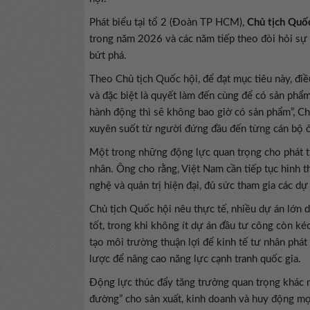
Phát biểu tại tổ 2 (Đoàn TP HCM),
Chủ tịch Quố
trong năm 2026 và các năm tiếp theo đòi hỏi sự 
bứt phá.
Theo Chủ tịch Quốc hội, để đạt mục tiêu này, điều
và đặc biệt là quyết làm đến cùng để có sản phẩm
hành động thì sẽ không bao giờ có sản phẩm”, Ch
xuyên suốt từ người đứng đầu đến từng cán bộ ở
Một trong những động lực quan trọng cho phát tri
nhân. Ông cho rằng, Việt Nam cần tiếp tục hình t
nghệ và quản trị hiện đại, đủ sức tham gia các dự
Chủ tịch Quốc hội nêu thực tế, nhiều dự án lớn 
tốt, trong khi không ít dự án đầu tư công còn kéo 
tạo môi trường thuận lợi để kinh tế tư nhân phát
lược để nâng cao năng lực cạnh tranh quốc gia.
Động lực thúc đẩy tăng trưởng quan trọng khác 
đường” cho sản xuất, kinh doanh và huy động mọ