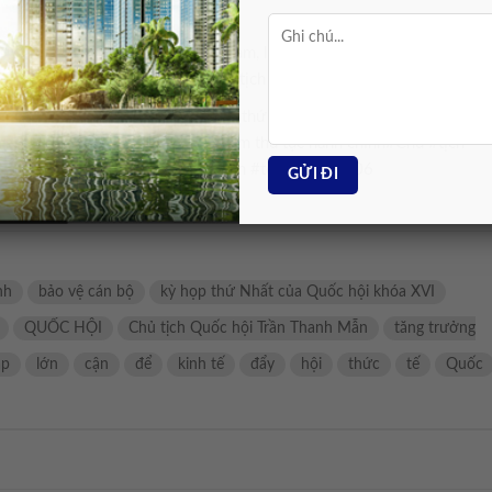
n vị, địa phương, ai làm, lúc nào làm, lúc nào xong, sản phẩm như thế
 cắp ô về không có sản phẩm,” Chủ tịch Quốc hội nhấn mạnh.
uốc hội Trần Thanh Mẫn,kỳ họp thứ Nhất của Quốc hội khóa
 TƯ NHÂN,bảo vệ cán bộ,cắt giảm thủ tục hành chính#Chủ #tịch
 #nhân #lớn #để #thúc #đẩy #kinh #tế1775806906
nh
bảo vệ cán bộ
kỳ họp thứ Nhất của Quốc hội khóa XVI
QUỐC HỘI
Chủ tịch Quốc hội Trần Thanh Mẫn
tăng trưởng
ập
lớn
cận
để
kinh tế
đẩy
hội
thức
tế
Quốc