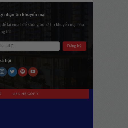
ý nhận tin khuyến mại
g để lại email để không bỏ lỡ tin khuyến mại nào
ng tôi:
ã hội
Ồ
LIÊN HỆ GÓP Ý