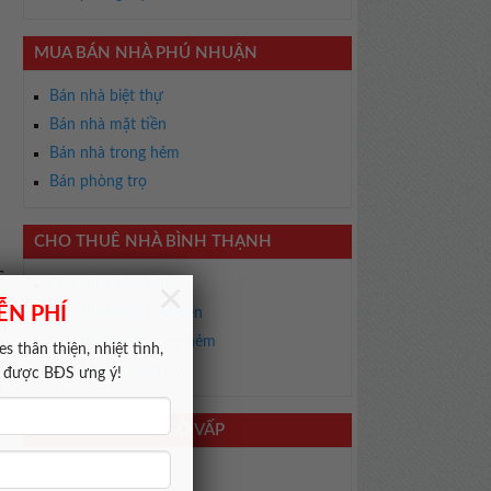
MUA BÁN NHÀ PHÚ NHUẬN
Bán nhà biệt thự
Bán nhà mặt tiền
Bán nhà trong hẻm
Bán phòng trọ
CHO THUÊ NHÀ BÌNH THẠNH
c
×
Cho thuê biệt thự
ó
ỄN PHÍ
Cho thuê nhà mặt tiền
m
Cho thuê nhà trong hẻm
s thân thiện, nhiệt tình,
Cho thuê phòng trọ
m được BĐS ưng ý!
h
CHO THUÊ NHÀ GÒ VẤP
Cho thuê biệt thự