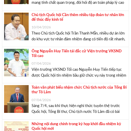
mang tính chất quan trọng, đòi hỏi độ an toàn pháp lý cao
trong Luật Công chứng, còn lại thực hiện theo quy định
của luật chuyên ngành. Đại biểu Phạm Văn Hoà ...
Chủ tịch Quốc hội Cần thêm nhiều tập đoàn tư nhân lớn
để thúc đẩy kinh tế
10/04/2026
Theo Chủ tịch Quốc hội Trần Thanh Mẫn, nhiều dự án lớn
do khu vực tư nhân đảm nhiệm đang có tiến độ rất nhanh,
chất lượng tốt. Chủ tịch Quốc hội Trần Thanh Mẫn phát
biểu tại phiên thảo luận tổ sáng ngày 10/4. ...
Ông Nguyễn Huy Tiến tái đắc cử Viện trưởng VKSND
Tối cao
07/04/2026
Viện trưởng VKSND Tối cao Nguyễn Huy Tiến tiếp tục
được Quốc hội tín nhiệm bầu giữ chức vụ này trong nhiệm
kỳ mới. Viện trưởng VKSND Tối cao Nguyễn Huy Tiến.
Ảnh: Media Quốc hội Chiều ngày 7/4, với 100% đại biểu
Toàn văn phát biểu nhậm chức Chủ tịch nước của Tổng Bí
thư Tô Lâm
có mặt ...
07/04/2026
Sáng 7/4, sau khi thực hiện nghi thức tuyên thệ trước
Quốc hội, Tổng Bí thư, Chủ tịch nước Tô Lâm đã có bài
phát biểu nhậm chức. Mekong ASEAN trân trọng giới
thiệu toàn văn phát biểu này. Tổng Bí thư Tô Lâm phát ...
Những nội dung chính trong kỳ họp khởi đầu nhiệm kỳ
Quốc hội mới