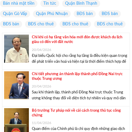
Bán nhà mặt tiền
Tin tức
Quận Bình Thạnh
Quận Gò Vấp
Quận Phú Nhuận
BĐS bán
BĐS bán
BĐS bán
BĐS cho thuê
BĐS cho thuê
BĐS cho thuê
Chỉ khi có hạ tầng văn hóa mới đón được khách du lịch
giàu có đến với đất nước
20/04/2026
Đại biểu Quốc hội cho rằng hạ tầng là điều kiện quan trọng
để phát triển văn hoá và hiện tại là thời điểm thích hợp để
khuyến khích nhà đầu tư tham gia vào lĩnh vực này. Đại
biểu Quốc hội Nguyễn Văn Thân ...
Chi tiết phương án thành lập thành phố Đồng Nai trực
thuộc Trung ương
20/04/2026
Sau khi thành lập, thành phố Đồng Nai trực thuộc Trung
ương không thay đổi về diện tích tự nhiên và quy mô dân
số; có 95 đơn vị hành chính cấp xã, gồm 33 phường và 62
xã. Bộ trưởng Nội vụ Đỗ Thanh ...
Bộ trưởng Tư pháp nói về cải cách trong thủ tục công
chứng
11/04/2026
Quan điểm của Chính phủ là chỉ quy định những giao dịch