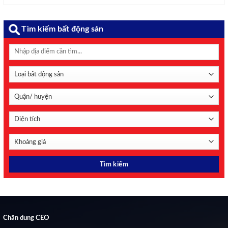
khai mạc Phiên họp thứ 55. Chủ tịch Quốc hội Trần Thanh
Mẫn. Ảnh: Quochoi.vn Phát biểu khai mạc phiên ...
Tìm kiếm bất động sản
Chân dung CEO