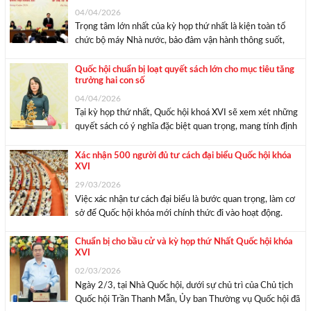
04/04/2026
Trọng tâm lớn nhất của kỳ họp thứ nhất là kiện toàn tổ
chức bộ máy Nhà nước, bảo đảm vận hành thông suốt,
hiệu lực và hiệu quả ngay từ đầu nhiệm kỳ. Tổng Thư ký
Quốc hội, Chủ nhiệm Văn phòng Quốc hội ...
Quốc hội chuẩn bị loạt quyết sách lớn cho mục tiêu tăng
trưởng hai con số
04/04/2026
Tại kỳ họp thứ nhất, Quốc hội khoá XVI sẽ xem xét những
quyết sách có ý nghĩa đặc biệt quan trọng, mang tính định
hướng chiến lược đối với sự phát triển của đất nước trong
giai đoạn tới. Bà Phạm Thị Hồng Yến ...
Xác nhận 500 người đủ tư cách đại biểu Quốc hội khóa
XVI
29/03/2026
Việc xác nhận tư cách đại biểu là bước quan trọng, làm cơ
sở để Quốc hội khóa mới chính thức đi vào hoạt động.
Ngày 27/3/2026, Chủ tịch Quốc hội, Chủ tịch Hội đồng
Bầu cử quốc gia Trần Thanh Mẫn đã ký ban ...
Chuẩn bị cho bầu cử và kỳ họp thứ Nhất Quốc hội khóa
XVI
02/03/2026
Ngày 2/3, tại Nhà Quốc hội, dưới sự chủ trì của Chủ tịch
Quốc hội Trần Thanh Mẫn, Ủy ban Thường vụ Quốc hội đã