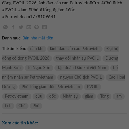
đông PVOIL 2026,lãnh đạo cấp cao Petrovietn#Cựu #Chủ #tịch
#PVOIL #làm #Phó #Tổng #giám #đốc
#Petrovietnam1778109641
Danh mục:
Bán nhà mặt tiền
Thẻ tìm kiếm:
dầu khí
lãnh đạo cấp cao Petrovietn
Đại hội
đồng cổ đông PVOIL 2026
thay đổi nhân sự PVOIL
Dương
Mạnh Sơn
Lê Ngọc Sơn
Tập đoàn Dầu khí Việt Nam
bổ
nhiệm nhân sự Petrovietnam
nguyên Chủ tịch PVOIL
Cao Hoài
Dương
Phó Tổng giám đốc Petrovietnam
PVOIL
Petrovietnam
cứu
đốc
Nhân sự
giảm
Tổng
làm
tịch
Chủ
Phó
Xem các tin khác: