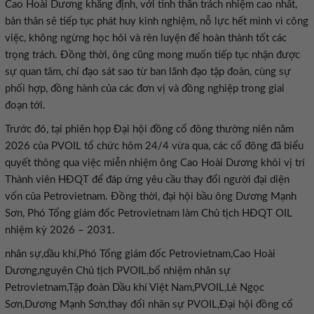
Cao Hoài Dương khẳng định, với tinh thần trách nhiệm cao nhất,
bản thân sẽ tiếp tục phát huy kinh nghiệm, nỗ lực hết mình vì công
việc, không ngừng học hỏi và rèn luyện để hoàn thành tốt các
trọng trách. Đồng thời, ông cũng mong muốn tiếp tục nhận được
sự quan tâm, chỉ đạo sát sao từ ban lãnh đạo tập đoàn, cùng sự
phối hợp, đồng hành của các đơn vị và đồng nghiệp trong giai
đoạn tới.
Trước đó, tại phiên họp Đại hội đồng cổ đông thường niên năm
2026 của PVOIL tổ chức hôm 24/4 vừa qua, các cổ đông đã biểu
quyết thông qua việc miễn nhiệm ông Cao Hoài Dương khỏi vị trí
Thành viên HĐQT để đáp ứng yêu cầu thay đổi người đại diện
vốn của Petrovietnam. Đồng thời, đại hội bầu ông Dương Mạnh
Sơn, Phó Tổng giám đốc Petrovietnam làm Chủ tịch HĐQT OIL
nhiệm kỳ 2026 – 2031.
nhân sự,dầu khí,Phó Tổng giám đốc Petrovietnam,Cao Hoài
Dương,nguyên Chủ tịch PVOIL,bổ nhiệm nhân sự
Petrovietnam,Tập đoàn Dầu khí Việt Nam,PVOIL,Lê Ngọc
Sơn,Dương Mạnh Sơn,thay đổi nhân sự PVOIL,Đại hội đồng cổ