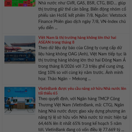
Nhà nước như GVR, GAS, BSR, CTG, BID… giúp
thị trường giữ thế cân bằng. Biến động nhóm cổ
phiếu sàn HoSE kết phiên 7/8. Nguồn: Vietstock
Finance Phiên giao dịch ngày 7/8, VN-Index chủ
yếu diễn ...
Việt Nam là thị trường hàng không lớn thứ hai
ASEAN trong tháng 8
Theo dữ liệu dự báo của Công ty cung cấp dữ
liệu hàng không OAG (Anh), Việt Nam tiếp tục là
thị trường hàng không lớn thứ hai Đông Nam Á
trong tháng 8/2026 với 7,3 triệu ghế cung ứng,
tăng 10% so với cùng kỳ năm trước. Ảnh minh
họa: Thảo Ngân – Mekong ...
VietinBank được yêu cầu nâng sở hữu Nhà nước lên
tối thiểu 65
Theo quyết định, với Ngân hàng TMCP Công
Thương Việt Nam (VietinBank, mã: CTG), Ngân
hàng Nhà nước được giao xây dựng phương án
nâng tỷ lệ sở hữu vốn Nhà nước từ mức hiện tại
64,46% lên ít nhất 65% trong kế hoạch 5 năm
tới. VietinBank đang có vốn điều lệ 77.669 tỷ ...