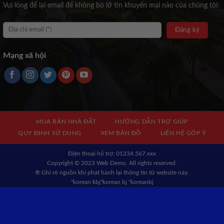
Vui lòng để lại email để không bỏ lỡ tin khuyến mại nào của chúng tôi:
Mạng xã hội
MUA BÁN NHÀ ĐẤT
HƯỚNG DẪN TRỢ GIÚP
QUY ĐỊNH SỬ DỤNG
XEM BẢN ĐỒ
LIÊN HỆ GÓP Ý
Địện thoại hỗ trợ: 01234.567.xxx
Copyright © 2023 Web Demo. All rights reserved.
® Ghi rõ nguồn khi phát hành lại thông tin từ website này.
"korean kbj​
"korean bj
"koreanbj​