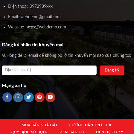
Điện thoại: 0972939xxx
Email: webdemo@gmail.com
Website: https://webdemo.com
Đăng ký nhận tin khuyến mại
Vui lòng để lại email để không bỏ lỡ tin khuyến mại nào của chúng tôi:
Mạng xã hội
MUA BÁN NHÀ ĐẤT
HƯỚNG DẪN TRỢ GIÚP
QUY ĐỊNH SỬ DỤNG
XEM BẢN ĐỒ
LIÊN HỆ GÓP Ý