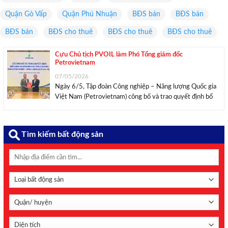
Quận Gò Vấp
Quận Phú Nhuận
BĐS bán
BĐS bán
BĐS bán
BĐS cho thuê
BĐS cho thuê
BĐS cho thuê
Cựu Chủ tịch PVOIL làm Phó Tổng giám đốc
Petrovietnam
07/05/2026
Ngày 6/5, Tập đoàn Công nghiệp – Năng lượng Quốc gia
Việt Nam (Petrovietnam) công bố và trao quyết định bổ
nhiệm ông Cao Hoài Dương giữ chức vụ phó tổng giám
đốc tập đoàn. Chủ tịch HĐTV Petrovietnam Lê Ngọc Sơn
trao quyết định ...
Tìm kiếm bất động sản