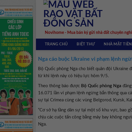
Skip
to
content
Novihome - Mua bán ký gửi nhà đất chuyên ngh
TRANG CHỦ
BIỆT THỰ
NHÀ MẶT TIỀN
Nga cáo buộc Ukraine vi phạm lệnh ngừ
Bộ Quốc phòng Nga cho biết quân đội Ukraine đ
từ khi lệnh này có hiệu lực hôm 9/5.
Theo thông báo được
Bộ Quốc phòng Nga
đăng 
16.071 lần vi phạm lệnh ngừng bắn thông qua cá
sự tại Crimea cùng các vùng Belgorod, Kursk, Ka
“Cơ sở hạ tầng dân sự tại một số khu vực, bao g
chịu các cuộc tấn công bằng máy bay không ngườ
Nga.