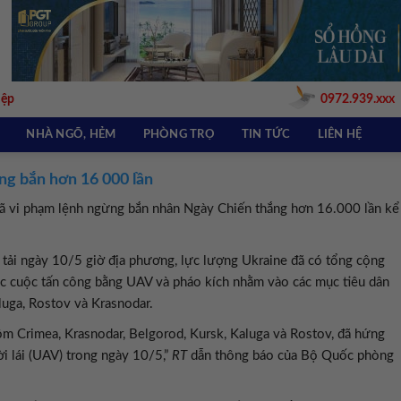
iệp
0972.939.xxx
NHÀ NGÕ, HẺM
PHÒNG TRỌ
TIN TỨC
LIÊN HỆ
ng bắn hơn 16 000 lần
ã vi phạm lệnh ngừng bắn nhân Ngày Chiến thắng hơn 16.000 lần kể
tải ngày 10/5 giờ địa phương, lực lượng Ukraine đã có tổng cộng
c cuộc tấn công bằng UAV và pháo kích nhằm vào các mục tiêu dân
luga, Rostov và Krasnodar.
ồm Crimea, Krasnodar, Belgorod, Kursk, Kaluga và Rostov, đã hứng
i lái (UAV) trong ngày 10/5,”
RT
dẫn thông báo của Bộ Quốc phòng