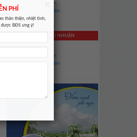
×
Cho thuê nhà mặt tiền
ỄN PHÍ
Cho thuê nhà trong hẻm
s thân thiện, nhiệt tình,
Cho thuê phòng trọ
m được BĐS ưng ý!
CHO THUÊ NHÀ PHÚ NHUẬN
Cho thuê biệt thự
Cho thuê nhà mặt tiền
Cho thuê nhà trong hẻm
Cho thuê phòng trọ