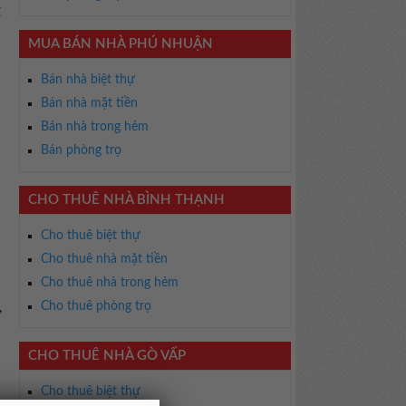
g
MUA BÁN NHÀ PHÚ NHUẬN
Bán nhà biệt thự
Bán nhà mặt tiền
Bán nhà trong hẻm
Bán phòng trọ
CHO THUÊ NHÀ BÌNH THẠNH
Cho thuê biệt thự
Cho thuê nhà mặt tiền
Cho thuê nhà trong hẻm
Cho thuê phòng trọ
,
CHO THUÊ NHÀ GÒ VẤP
Cho thuê biệt thự