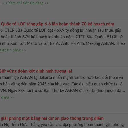
..
<< Xem chi tiết tin đăng >>
a Quốc tế LOF tăng gấp 6 6 lần hoàn thành 70 kế hoạch năm
, CTCP Sữa Quốc tế LOF đạt 469,9 tỷ đồng lợi nhuận sau thuế, gấp
và hoàn thành 67% kế hoạch lợi nhuận năm. CTCP Sữa Quốc tế LOF sở
u như Kun, Lof, Malto và Lof Ba Vì. Ảnh: Hà Anh/Mekong ASEAN. Theo
tiết tin đăng >>
ữ vững đoàn kết định hình tương lai
 thành lập ASEAN tại Jakarta nhấn mạnh vai trò hợp tác, đối thoại và
ển bền vững đến năm 2045 của khu vực. Các đại biểu quan chức tại lễ
VN. Ngày 8/8, tại trụ sở Ban Thư ký ASEAN ở Jakarta (Indonesia) đã ...
n đăng >>
 giải phóng mặt bằng hai dự án giao thông trọng điểm
Hà Nội Trần Đức Thắng yêu cầu các địa phương hoàn thành giải phóng