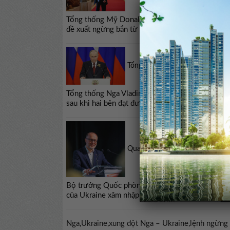
Tổng thống Mỹ Donald Trump cho biết ông Vladi
đề xuất ngừng bắn từ ngày 9 đến 11/5.
Tổng thống Nga Putin nêu điều k
Tổng thống Nga Vladimir Putin khẳng định sẵn s
sau khi hai bên đạt được các thỏa thuận cuối cùn
Quan chức Latvia từ chức sau 
Bộ trưởng Quốc phòng Latvia Andris Spruds ngà
của Ukraine xâm nhập không phận Latvia và đánh 
Nga,Ukraine,xung đột Nga – Ukraine,lệnh ngừng