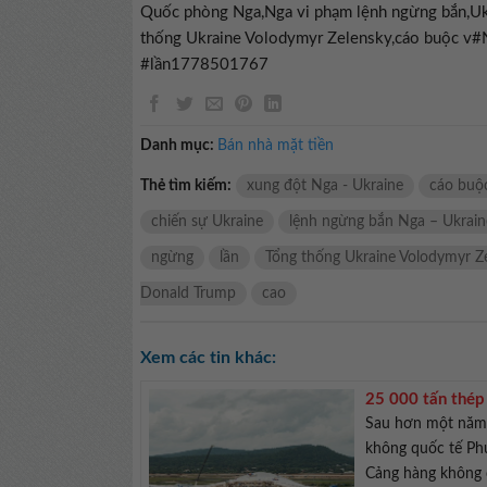
Quốc phòng Nga,Nga vi phạm lệnh ngừng bắn,Uk
thống Ukraine Volodymyr Zelensky,cáo buộc v
#lần1778501767
Danh mục:
Bán nhà mặt tiền
Thẻ tìm kiếm:
xung đột Nga - Ukraine
cáo buộ
chiến sự Ukraine
lệnh ngừng bắn Nga – Ukrain
ngừng
lần
Tổng thống Ukraine Volodymyr Z
Donald Trump
cao
Xem các tin khác:
25 000 tấn thép
Sau hơn một năm 
không quốc tế Ph
Cảng hàng không 