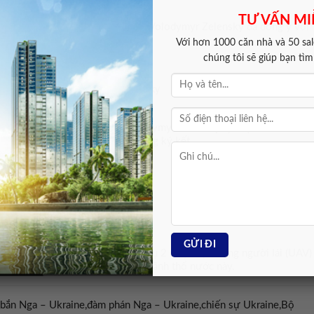
TƯ VẤN MI
mir Putin và Tổng thống Ukraine Volodymyr Zelensky đã đồng ý với
Với hơn 1000 căn nhà và 50 sale
chúng tôi sẽ giúp bạn tì
iện gặp Tổng thống Ukraine Zelensky
àng gặp Tổng thống Ukraine Volodymyr Zelensky tại một nước thứ ba
g về giải pháp hòa bình và sẵn sàng ký kết.
vụ UAV Ukraine xâm nhập
y 10/5 đã tuyên bố từ chức sau vụ 2 máy bay không người lái (UAV)
trúng các cơ sở lưu trữ dầu trên lãnh thổ nước này.
 bắn Nga – Ukraine,đàm phán Nga – Ukraine,chiến sự Ukraine,Bộ