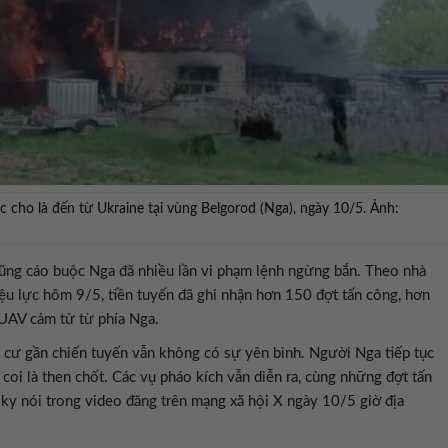
cho là đến từ Ukraine tại vùng Belgorod (Nga), ngày 10/5. Ảnh:
ũng cáo buộc Nga đã nhiều lần vi phạm lệnh ngừng bắn. Theo nhà
iệu lực hôm 9/5, tiền tuyến đã ghi nhận hơn 150 đợt tấn công, hơn
UAV cảm tử từ phía Nga.
n cư gần chiến tuyến vẫn không có sự yên bình. Người Nga tiếp tục
oi là then chốt. Các vụ pháo kích vẫn diễn ra, cùng những đợt tấn
ky nói trong video đăng trên mạng xã hội X ngày 10/5 giờ địa