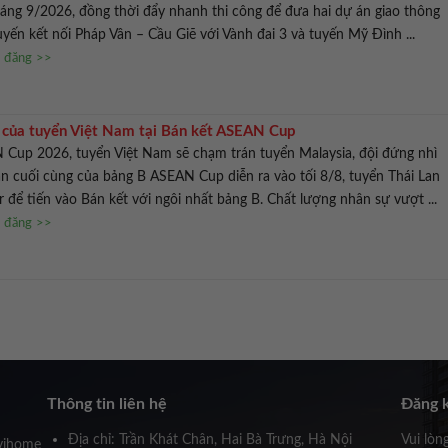
áng 9/2026, đồng thời đẩy nhanh thi công để đưa hai dự án giao thông
yến kết nối Pháp Vân – Cầu Giẽ với Vành đai 3 và tuyến Mỹ Đình ...
n đăng >>
ủ của tuyển Việt Nam tại Bán kết ASEAN Cup
 Cup 2026, tuyển Việt Nam sẽ chạm trán tuyển Malaysia, đội đứng nhì
ận cuối cùng của bảng B ASEAN Cup diễn ra vào tối 8/8, tuyển Thái Lan
để tiến vào Bán kết với ngôi nhất bảng B. Chất lượng nhân sự vượt ...
n đăng >>
Thông tin liên hệ
Đăng k
Địa chỉ: Trần Khát Chân, Hai Bà Trưng, Hà Nội
Vui lòn
vihome