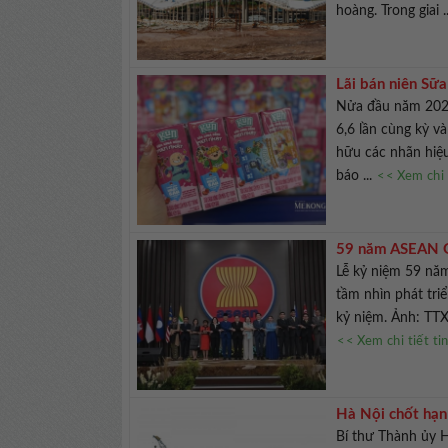
hoàng. Trong giai .
Lãi bán niên Sữ
Nửa đầu năm 2026
6,6 lần cùng kỳ 
hữu các nhãn hiệ
báo ...
<< Xem chi 
59 năm ASEAN Gi
Lễ kỷ niệm 59 năm
tầm nhìn phát tri
kỷ niệm. Ảnh: TTX
<< Xem chi tiết ti
Hà Nội chốt hạn
Bí thư Thành ủy 