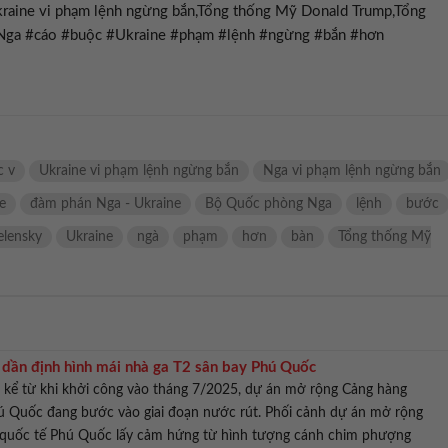
raine vi phạm lệnh ngừng bắn,Tổng thống Mỹ Donald Trump,Tổng
#Nga #cáo #buộc #Ukraine #phạm #lệnh #ngừng #bắn #hơn
c v
Ukraine vi phạm lệnh ngừng bắn
Nga vi phạm lệnh ngừng bắn
e
đàm phán Nga - Ukraine
Bộ Quốc phòng Nga
lệnh
bước
elensky
Ukraine
ngà
phạm
hơn
bàn
Tổng thống Mỹ
 dần định hình mái nhà ga T2 sân bay Phú Quốc
kể từ khi khởi công vào tháng 7/2025, dự án mở rộng Cảng hàng
ú Quốc đang bước vào giai đoạn nước rút. Phối cảnh dự án mở rộng
quốc tế Phú Quốc lấy cảm hứng từ hình tượng cánh chim phượng