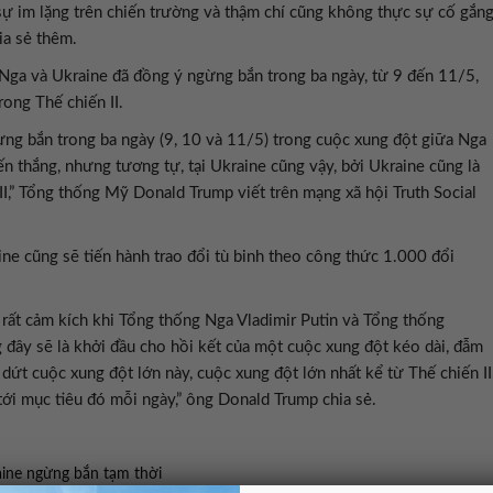
sự im lặng trên chiến trường và thậm chí cũng không thực sự cố gắn
ia sẻ thêm.
ga và Ukraine đã đồng ý ngừng bắn trong ba ngày, từ 9 đến 11/5,
rong Thế chiến II.
ừng bắn trong ba ngày (9, 10 và 11/5) trong cuộc xung đột giữa Nga
ến thắng, nhưng tương tự, tại Ukraine cũng vậy, bởi Ukraine cũng là
II,” Tổng thống Mỹ Donald Trump viết trên mạng xã hội Truth Social
e cũng sẽ tiến hành trao đổi tù binh theo công thức 1.000 đổi
ôi rất cảm kích khi Tổng thống Nga Vladimir Putin và Tổng thống
đây sẽ là khởi đầu cho hồi kết của một cuộc xung đột kéo dài, đẫm
ứt cuộc xung đột lớn này, cuộc xung đột lớn nhất kể từ Thế chiến II
 tới mục tiêu đó mỗi ngày,” ông Donald Trump chia sẻ.
ine ngừng bắn tạm thời