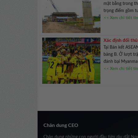
mặt bằng trong th
trọng điểm gồm tu
<< Xem chi tiết ti
Xác định đối th
Tại Bán kết ASEAN
bảng B. Ở lượt tr
đánh bại Myanmar 
<< Xem chi tiết ti
Chân dung CEO
Chân dung những con người đầu tiên dìu dắt No