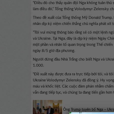
“Điều đó cho thấy quân đội Nga không tuân thủ 
làm điều đó,” Tổng thống Volodymyr Zelensky ch
Theo đề xuất của Tổng thống Mỹ Donald Trump, N
nhân dịp kỷ niệm chiến thắng chủ nghĩa phát xít t
“Tôi vui mừng thông báo rằng sẽ có một lệnh ng
và Ukraine. Tại Nga, đây là dịp kỷ niệm Ngày Chi
một phần và nhân tố quan trọng trong Thế chiến 
ngày 8/5 giờ địa phương.
Người đứng đầu Nhà Trắng cho biết Nga và Ukrain
1.000.
“Đề xuất này được đưa ra trực tiếp bởi tôi, và t
Ukraine Volodymyr Zelensky đã đồng ý. Hy vọng 
máu và khốc liệt. Các cuộc đàm phán nhằm chấm d
vẫn đang tiếp tục, và chúng ta đang tiến gần hơn
Ông Trump tuyên bố Nga – Ukra