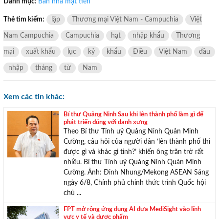
Danh mục:
Bán nhà mặt tiền
Thẻ tìm kiếm:
lặp
Thương mại Việt Nam - Campuchia
Việt
Nam Campuchia
Campuchia
hạt
nhập khẩu
Thương
mại
xuất khẩu
lục
kỷ
khẩu
Điều
Việt Nam
đầu
nhập
tháng
từ
Nam
Xem các tin khác:
Bí thư Quảng Ninh Sau khi lên thành phố làm gì để
phát triển đúng với danh xưng
Theo Bí thư Tỉnh uỷ Quảng Ninh Quản Minh
Cường, câu hỏi của người dân ‘lên thành phố thì
được gì và khác gì tỉnh?’ khiến ông trăn trở rất
nhiều. Bí thư Tỉnh uỷ Quảng Ninh Quản Minh
Cường. Ảnh: Đinh Nhung/Mekong ASEAN Sáng
ngày 6/8, Chính phủ chính thức trình Quốc hội
chủ ...
FPT mở rộng ứng dụng AI đưa MediSight vào lĩnh
vực y tế và dược phẩm