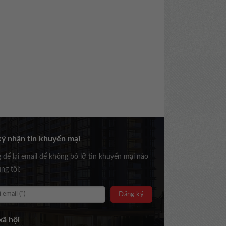
ý nhận tin khuyến mại
g để lại email để không bỏ lỡ tin khuyến mại nào
ng tôi:
ã hội