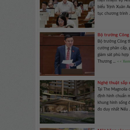
hiện nhiệm vụ Nhà
biểu Trịnh Xuân 
tục chương trình .
Bộ trưởng Công 
Bộ trưởng Công t
cường phân cấp, g
giám sát phù hợp 
Thương ...
<< Xem 
Nghệ thuật sắp 
Tại The Magnolia 
định hình chuẩn m
khung hình sống 
đo duy nhất Nếu .