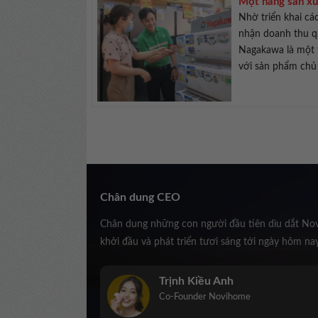
Một hãng sản xu
Nhờ triển khai cá
nhận doanh thu q
Nagakawa là một 
với sản phẩm chủ 
Chân dung CEO
Chân dung những con người đầu tiên dìu dắt No
khởi đầu và phát triển tươi sáng tới ngày hôm na
Trịnh Kiều Anh
Co-Founder Novihome