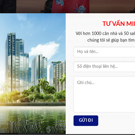
TƯ VẤN MI
g trao quyết định điều động, chỉ định giữ chức Phó Bí thư Tỉnh ủy Khánh Hòa
 Hòa
Với hơn 1000 căn nhà và 50 sale
chúng tôi sẽ giúp bạn tì
t Hùng
, Ủy viên Ban Thường vụ Đảng ủy, Thứ trưởng Bộ Xây dựng
ảng ủy Bộ Xây dựng nhiệm kỳ 2025 – 2030 và thôi giữ chức Thứ
 tham gia Ban Chấp hành, Ban Thường vụ Tỉnh ủy và giữ chức Phó Bí
nh độ Cử nhân Kinh tế, Thạc sĩ Quản trị kinh doanh. Trong quá trình
Tổng Giám đốc Tổng công ty Đầu tư phát triển nhà và đô thị (HUD),
ng thành viên Tổng công ty HUD. Tháng 9/2024, ông được bổ nhiệm
nh ủy Khánh Hòa, nhiệm kỳ 2025 – 2030, Tỉnh ủy Khánh Hòa, ông
Hòa#Ông #Trần #Phong #được #bầu #giữ #chức #Bí #thư #Tỉnh #ủy