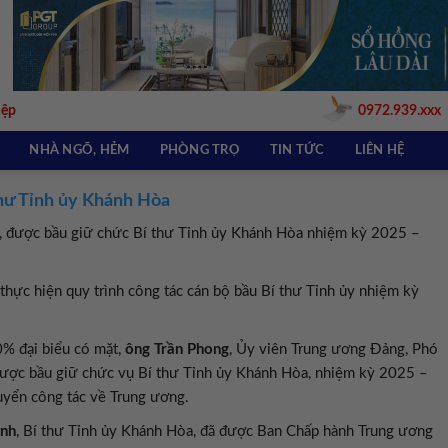
iệp
0972.939.xxx
NHÀ NGÕ, HẺM
PHÒNG TRỌ
TIN TỨC
LIÊN HỆ
hư Tỉnh ủy Khánh Hòa
, được bầu giữ chức Bí thư Tỉnh ủy Khánh Hòa nhiệm kỳ 2025 –
hực hiện quy trình công tác cán bộ bầu Bí thư Tỉnh ủy nhiệm kỳ
0% đại biểu có mặt,
ông Trần Phong
, Ủy viên Trung ương Đảng, Phó
được bầu giữ chức vụ Bí thư Tỉnh ủy Khánh Hòa, nhiệm kỳ 2025 –
yển công tác về Trung ương.
ành
, Bí thư Tỉnh ủy Khánh Hòa, đã được Ban Chấp hành Trung ương