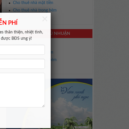
Cho thuê nhà mặt tiền
Cho thuê nhà trong hẻm
×
Cho thuê phòng trọ
ỄN PHÍ
s thân thiện, nhiệt tình,
CHO THUÊ NHÀ PHÚ NHUẬN
m được BĐS ưng ý!
Cho thuê biệt thự
Cho thuê nhà mặt tiền
Cho thuê nhà trong hẻm
Cho thuê phòng trọ