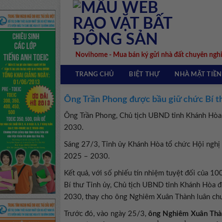
Skip
to
content
Novihome - Mua bán ký gửi nhà đất chuyên ngh
TRANG CHỦ
BIỆT THỰ
NHÀ MẶT TIỀN
Ông Trần Phong được bầu giữ chức Bí t
Ông Trần Phong, Chủ tịch UBND tỉnh Khánh Hòa
2030.
Sáng 27/3, Tỉnh ủy Khánh Hòa tổ chức Hội nghị t
2025 – 2030.
Kết quả, với số phiếu tín nhiệm tuyệt đối của 10
Bí thư Tỉnh ủy, Chủ tịch UBND tỉnh Khánh Hòa 
2030, thay cho ông Nghiêm Xuân Thành luân chu
Trước đó, vào ngày 25/3,
ông Nghiêm Xuân Th