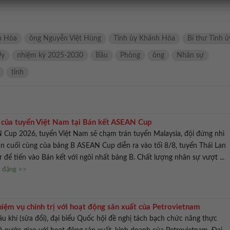
h Hòa
ông Nguyễn Việt Hùng
Tỉnh ủy Khánh Hòa
Bí thư Tỉnh ủ
Ủy
nhiệm kỳ 2025-2030
Bầu
Phòng
ông
Nhân sự
tỉnh
ủ của tuyển Việt Nam tại Bán kết ASEAN Cup
 Cup 2026, tuyển Việt Nam sẽ chạm trán tuyển Malaysia, đội đứng nhì
ận cuối cùng của bảng B ASEAN Cup diễn ra vào tối 8/8, tuyển Thái Lan
để tiến vào Bán kết với ngôi nhất bảng B. Chất lượng nhân sự vượt ...
n đăng >>
iệm vụ chính trị với hoạt động sản xuất của Petrovietnam
u khí (sửa đổi), đại biểu Quốc hội đề nghị tách bạch chức năng thực