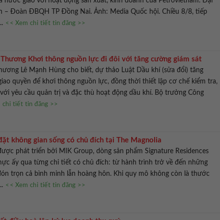
 nước giao với hoạt động sản xuất, kinh doanh của Petrovietnam. Đại
An – Đoàn ĐBQH TP Đồng Nai. Ảnh: Media Quốc hội. Chiều 8/8, tiếp
..
<< Xem chi tiết tin đăng >>
Thương Khơi thông nguồn lực đi đôi với tăng cường giám sát
hương Lê Mạnh Hùng cho biết, dự thảo Luật Dầu khí (sửa đổi) tăng
iao quyền để khơi thông nguồn lực, đồng thời thiết lập cơ chế kiểm tra,
với yêu cầu quản trị và đặc thù hoạt động dầu khí. Bộ trưởng Công
chi tiết tin đăng >>
đặt không gian sống có chủ đích tại The Magnolia
được phát triển bởi MIK Group, dòng sản phẩm Signature Residences
ực ấy qua từng chi tiết có chủ đích: từ hành trình trở về đến những
đón trọn cả bình minh lẫn hoàng hôn. Khi quy mô không còn là thước
..
<< Xem chi tiết tin đăng >>