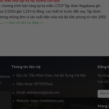
ất điều hoà lập kỷ lục doanh thu quý
c chương trình bán hàng tại ba miền, CTCP Tập đoàn Nagakawa ghi
uý 2/2026 gần 1.214 tỷ đồng, cao nhất từ trước đến nay. Tập đoàn
trong những đơn vị sản xuất điện máy nội địa tiên phong từ năm 2002
...
<< Xem chi tiết tin đăng >>
Thông tin liên hệ
Đăng k
Địa chỉ: Trần Khát Chân, Hai Bà Trưng, Hà Nội
Vui lòn
vihome
của chú
y:
Điện thoại: 0972939xxx
Email: webdemo@gmail.com
Ông Huỳnh Trấn Thành
Website: https://webdemo.com
Founder Novihome
Mạng x