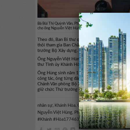
Bà Bùi Thị Quỳnh Vân, Phó trưởng Ban Tổ chức Trung ươn
cho ông Nguyễn Việt Hùng, ngày 27/3. Ảnh: Báo Khánh
Theo đó, Ban Bí thư quyết định
ông Nguyễn Việ
thôi tham gia Ban Chấp hành, Ban Thường vụ Đ
trưởng Bộ Xây dựng.
Ông Nguyễn Việt Hùng được điều động, chỉ định
thư Tỉnh ủy Khánh Hòa, nhiệm kỳ 2025 – 2030.
Ông Hùng sinh năm 1978, quê ở TP Hà Nội, có trì
công tác, ông từng đảm nhiệm các chức vụ: Phó 
Chánh Văn phòng Bộ Xây dựng, Chủ tịch Hội đồ
giữ chức Thứ trưởng Bộ Xây dựng.
nhân sự, Khánh Hòa, Ông Trần Phong, Bí thư Tỉ
Nguyễn Việt Hùng, Phó Bí thư Tỉnh ủy Khánh 
#Khánh #Hòa1774635359