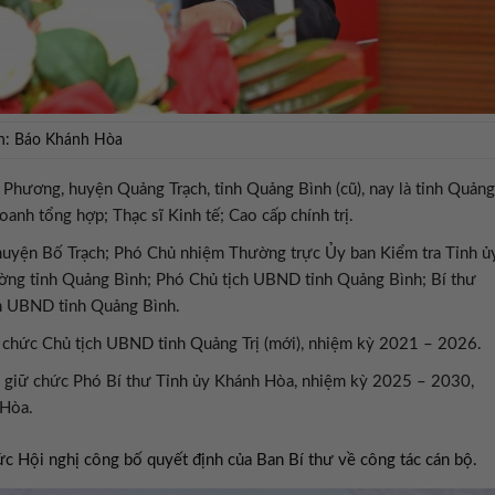
nh: Báo Khánh Hòa
Phương, huyện Quảng Trạch, tỉnh Quảng Bình (cũ), nay là tỉnh Quảng
doanh tổng hợp; Thạc sĩ Kinh tế; Cao cấp chính trị.
uyện Bố Trạch; Phó Chủ nhiệm Thường trực Ủy ban Kiểm tra Tỉnh ủ
ờng tỉnh Quảng Bình; Phó Chủ tịch UBND tỉnh Quảng Bình; Bí thư
ch UBND tỉnh Quảng Bình.
 chức Chủ tịch UBND tỉnh Quảng Trị (mới), nhiệm kỳ 2021 – 2026.
h giữ chức Phó Bí thư Tỉnh ủy Khánh Hòa, nhiệm kỳ 2025 – 2030,
 Hòa.
c Hội nghị công bố quyết định của Ban Bí thư về công tác cán bộ.