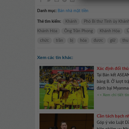
Danh mục:
Bán nhà mặt tiền
Thẻ tìm kiếm:
Khánh
Phó Bí thư Tỉnh ủy Khán
Khánh Hòa
Ông Trần Phong
Khánh Hòa
chức
trần
bị
hóa
đươc
giữ
thu
Xem các tin khác:
Xác định đối th
Tại Bán kết ASEAN
bảng B. Ở lượt tr
đánh bại Myanmar 
<< Xem chi tiết ti
Cần tách bạch nh
Góp ý vào Luật Dầ