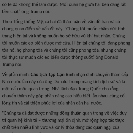
có lẽ đã không thể làm được. Mối quan hệ giữa hai bên đang rất
bền chặt,” ông Trump nói.
Theo Tổng thống Mỹ, cả hai đã thảo luận về vấn đề Iran và có
chung quan điểm về vấn đề này. “Chúng tôi muốn chấm dứt tình
trạng hiện tại và không muốn họ sở hữu vũ khí hạt nhân. Chúng
tôi muốn các eo biển được mở cửa. Hiện tại chúng tôi đang phong
tỏa nó, họ phong tỏa và chúng tôi cũng phong tỏa, nhưng chúng
tôi thực sự muốn các eo biển được thông suốt,” ông Donald
Trump nói.
Về phần mình,
Chủ tịch Tập Cận Bình
nhận định chuyến thăm cấp
Nhà nước lần này của ông Donald Trump mang tính lịch sử và là
một dấu mốc quan trọng. Nhà lãnh đạo Trung Quốc cho rằng
chuyến thăm này góp phần nâng cao hiểu biết lẫn nhau, củng cố
lòng tin và cải thiện phúc lợi của nhân dân hai nước.
“Chúng ta đã đạt được những đồng thuận quan trọng về việc duy
trì quan hệ kinh tế – thương mại ổn định, mở rộng hợp tác thực
chất trên nhiều lĩnh vực và xử lý thỏa đáng các quan ngại của