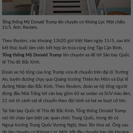
Tổng thống Mỹ Donald Trump lên chuyên cơ Không Lực Một chiều
15/5. Ảnh: Reuters.
Theo
Reuters
, vào khoảng 13h20 giờ Việt Nam ngày 15/5, sau khi
kết thúc buổi làm việc kết hợp ăn trưa cùng ông Tập Cận Bình,
Tổng thống Mỹ Donald Trump
lên chuyên xa để tới Sân bay Quốc
tế Thủ đô Bắc Kinh.
Đoàn xe hộ tống của ông Trump vừa di chuyển trên đại lộ Trường
An, tuyến đường chạy qua Quảng trường Thiên An Môn và Đại lễ
đường Nhân dân Bắc Kinh. Theo Reuters, đoàn xe hộ tống người
đứng đầu Nhà Trắng tới sân bay gồm 60 xe sedan và SUV màu đen,
21 mô tô cảnh sát di chuyển theo đội hình và hai xe buýt cỡ lớn.
Tại Sân bay Quốc tế Thủ đô Bắc Kinh, Tổng thống Donald Trump
nói lời chào tạm biệt các quan chức Trung Quốc, trong đó có
Ngoại trưởng Trung Quốc Vương Nghị, theo
Tân Hoa xã
. Ông sau
đó lên chuyên cơ Không Lực Một, bắt đầu chuyến bay dài khoảng