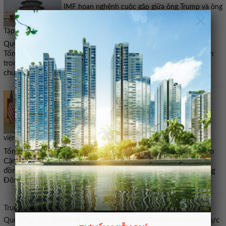
IMF hoan nghênh cuộc gặp giữa ông Trump và ông
×
Tập Cận Bình
Quỹ Tiền tệ Quốc tế (IMF) đã đánh giá tích cực cuộc gặp giữa
Tổng thống Donald Trump và Chủ tịch Trung Quốc Tập Cận Bình
trong bối cảnh nền kinh tế thế giới đang đối mặt với nguy cơ
chuyển sang “kịch bản bất lợi”.
Tổng thống Trump: Trung Quốc cam kết không
viện trợ quân sự cho Iran
Tổng thống Mỹ Donald Trump cho biết Chủ tịch Trung Quốc Tập
Cận Bình đã cam kết không cung cấp thiết bị quân sự cho Iran,
đồng thời bày tỏ mong muốn hỗ trợ chấm dứt xung đột tại Trung
Đông và mở lại eo biển Hormuz.
Trung Quốc,MỸ,Tổng thống Mỹ Donald Trump,Chủ tịch Trung
Quốc Tập Cận Bình,ông Trump rời Bắc Kinh,chuyên cơ Không Lực