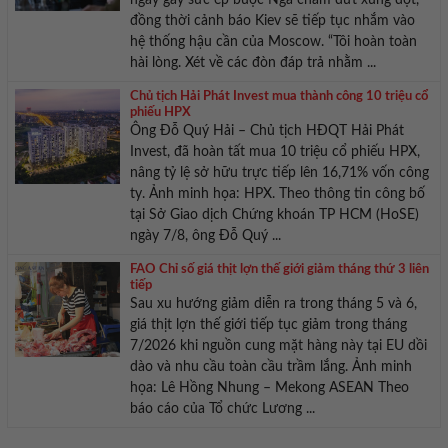
ngày gây sức ép buộc Nga chấm dứt xung đột,
đồng thời cảnh báo Kiev sẽ tiếp tục nhắm vào
hệ thống hậu cần của Moscow. “Tôi hoàn toàn
hài lòng. Xét về các đòn đáp trả nhằm ...
Chủ tịch Hải Phát Invest mua thành công 10 triệu cổ
phiếu HPX
Ông Đỗ Quý Hải – Chủ tịch HĐQT Hải Phát
Invest, đã hoàn tất mua 10 triệu cổ phiếu HPX,
nâng tỷ lệ sở hữu trực tiếp lên 16,71% vốn công
ty. Ảnh minh họa: HPX. Theo thông tin công bố
tại Sở Giao dịch Chứng khoán TP HCM (HoSE)
ngày 7/8, ông Đỗ Quý ...
FAO Chỉ số giá thịt lợn thế giới giảm tháng thứ 3 liên
tiếp
Sau xu hướng giảm diễn ra trong tháng 5 và 6,
giá thịt lợn thế giới tiếp tục giảm trong tháng
7/2026 khi nguồn cung mặt hàng này tại EU dồi
dào và nhu cầu toàn cầu trầm lắng. Ảnh minh
họa: Lê Hồng Nhung – Mekong ASEAN Theo
báo cáo của Tổ chức Lương ...