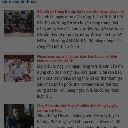
Xem các tin khác:
Bắc Bộ và Trung Bộ sắp bước vào đợt nắng nóng mới
Sau nhiều ngày mưa diện rộng, tuần tới, thời tiết
Bắc Bộ và Trung Bộ sẽ chuyển sang trạng thái
nắng nóng kéo dài; khu vực Tây Nguyên và Nam
Bộ vẫn duy trì mưa rào, dông. Ảnh minh hoạ: Vũ
Miên – Mekong ASEAN. Bắc Bộ nắng nóng diện
rộng đến hết tuần Theo ...
Ngân hàng quản lý tài sản đảm bảo trái phiếu Đại
biểu lo xung đột lợi ích
Đại biểu lo ngại khi ngân hàng vừa là bên cấp tín
dụng cho doanh nghiệp, vừa quản lý tài sản bảo
đảm của trái phiếu, đồng thời lại có thể tham gia
các khâu phân phối, thanh toán thì có thể tạo
xung đột lợi ích. Sáng ngày 9/8, Quốc hội thảo
luận ở ...
Ông Zelensky hài lòng với chiến dịch 40 ngày gây
sức ép với Nga
Tổng thống Ukraine Volodymyr Zelensky tuyên
bố ông “hài lòng” với kết quả của chiến dịch 40